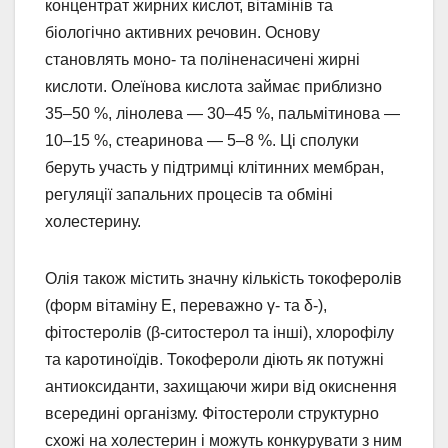
концентрат жирних кислот, вітамінів та
біологічно активних речовин. Основу
становлять моно- та поліненасичені жирні
кислоти. Олеїнова кислота займає приблизно
35–50 %, лінолева — 30–45 %, пальмітинова —
10–15 %, стеаринова — 5–8 %. Ці сполуки
беруть участь у підтримці клітинних мембран,
регуляції запальних процесів та обміні
холестерину.
Олія також містить значну кількість токоферолів
(форм вітаміну E, переважно γ- та δ-),
фітостеролів (β-ситостерол та інші), хлорофілу
та каротиноїдів. Токофероли діють як потужні
антиоксиданти, захищаючи жири від окиснення
всередині організму. Фітостероли структурно
схожі на холестерин і можуть конкурувати з ним