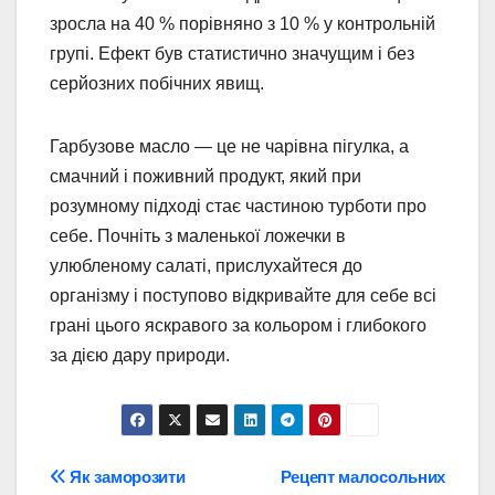
зросла на 40 % порівняно з 10 % у контрольній
групі. Ефект був статистично значущим і без
серйозних побічних явищ.
Гарбузове масло — це не чарівна пігулка, а
смачний і поживний продукт, який при
розумному підході стає частиною турботи про
себе. Почніть з маленької ложечки в
улюбленому салаті, прислухайтеся до
організму і поступово відкривайте для себе всі
грані цього яскравого за кольором і глибокого
за дією дару природи.
Навігація
Як заморозити
Рецепт малосольних