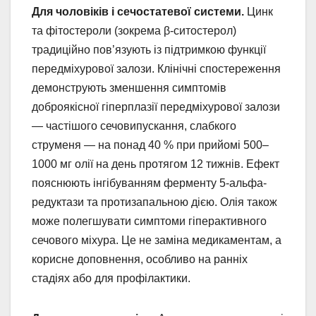
Для чоловіків і сечостатевої системи.
Цинк
та фітостероли (зокрема β-ситостерол)
традиційно пов’язують із підтримкою функції
передміхурової залози. Клінічні спостереження
демонструють зменшення симптомів
доброякісної гіперплазії передміхурової залози
— частішого сечовипускання, слабкого
струменя — на понад 40 % при прийомі 500–
1000 мг олії на день протягом 12 тижнів. Ефект
пояснюють інгібуванням ферменту 5-альфа-
редуктази та протизапальною дією. Олія також
може полегшувати симптоми гіперактивного
сечового міхура. Це не заміна медикаментам, а
корисне доповнення, особливо на ранніх
стадіях або для профілактики.