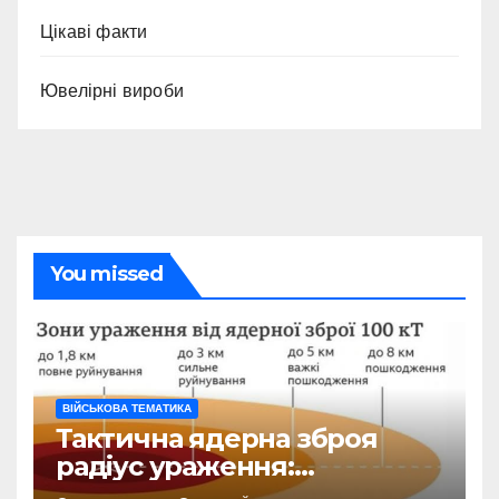
Цікаві факти
Ювелірні вироби
You missed
ВІЙСЬКОВА ТЕМАТИКА
Тактична ядерна зброя
радіус ураження:
детальний розбір зон