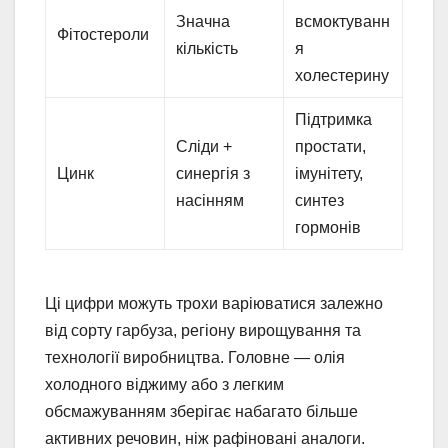
Значна
всмоктуванн
Фітостероли
кількість
я
холестерину
Підтримка
Сліди +
простати,
Цинк
синергія з
імунітету,
насінням
синтез
гормонів
Ці цифри можуть трохи варіюватися залежно
від сорту гарбуза, регіону вирощування та
технології виробництва. Головне — олія
холодного віджиму або з легким
обсмажуванням зберігає набагато більше
активних речовин, ніж рафіновані аналоги.