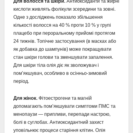
Для волосся та шкіри.
Антиоксиданти та жирні
кислоти живлять фолікули зсередини та зовні.
Одне з досліджень показало збільшення
кількості волосся на 40 % проти 10 % у групі
плацебо при пероральному прийомі протягом
24 тижнів. Топічне застосування (в масках або
як добавка до шампунів) може покращувати
стан шкіри голови та зменшувати запалення.
Для шкіри тіла олія діє як зволожувач і
пом’якшувач, особливо в осінньо-зимовий
період.
Для жінок.
Фітоестрогени та магній
допомагають пом’якшувати симптоми ПМС та
менопаузи — припливи, перепади настрою,
болі в суглобах. Антиоксидантний захист
уповільнює процеси старіння клітин. Олія