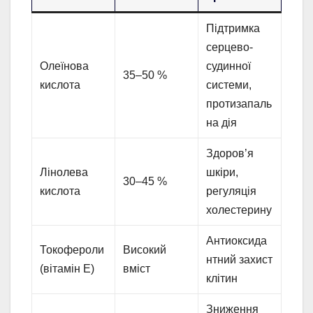
Підтримка
серцево-
Олеїнова
судинної
35–50 %
кислота
системи,
протизапаль
на дія
Здоров’я
Лінолева
шкіри,
30–45 %
кислота
регуляція
холестерину
Антиоксида
Токофероли
Високий
нтний захист
(вітамін E)
вміст
клітин
Зниження