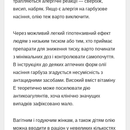
трапляються алергічні реакції — свербіж,
висип, набряк. Якщо є алергія на гарбузове
насіння, олію теж варто виключити.
Через можливий легкий гіпотензивний ефект
людям з низьким тиском або тим, хто приймає
препарати для зниження тиску, варто починати
з мінімальних доз і контролювати самопочуття.
В інструкціях до деяких аптечних форм олії
насіння гарбуза згадується несумісність з
антацидними засобами. Високий вміст вітаміну
E теоретично може посилювати дію
антикоагулянтів, хоча клінічно значущих
випадків зафіксовано мало.
Вагітним і годуючим жінкам, а також дітям олію
можна вводити в раціон у невеликих кількостях