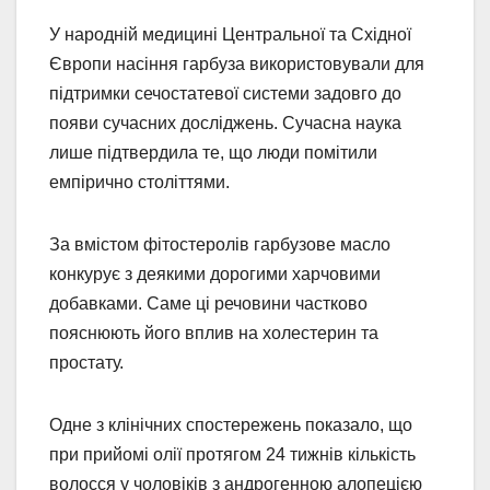
У народній медицині Центральної та Східної
Європи насіння гарбуза використовували для
підтримки сечостатевої системи задовго до
появи сучасних досліджень. Сучасна наука
лише підтвердила те, що люди помітили
емпірично століттями.
За вмістом фітостеролів гарбузове масло
конкурує з деякими дорогими харчовими
добавками. Саме ці речовини частково
пояснюють його вплив на холестерин та
простату.
Одне з клінічних спостережень показало, що
при прийомі олії протягом 24 тижнів кількість
волосся у чоловіків з андрогенною алопецією