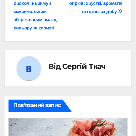
броколі на зиму з
огірків: хрусткі, ароматні
записів
максимальним
та готові за добу
збереженням смаку,
кольору та користі
Від
Сергій Ткач
Пов’язаний запис