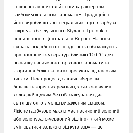
інших рослинних олій своїм характерним
глибоким кольором і ароматом. Традиційно
його виробляють зі спеціальних сортів гарбуза,
зокрема з безлузинного Styrian oil pumpkin,
поширеного в Центральній Європі. Насіння
сушать, подрібнюють, іноді злегка обсмажують
при помірній температурі близько 100 °C для
розвитку насиченого горіхового аромату та
згортання білків, а потім пресують під високим
тиском. Цей процес дозволяє зберегти
більшість корисних речовин, хоча класичний
холодний віджим без обсмажування дає
світлішу олію з менш вираженим смаком.
Якісне гарбузове масло має насичений зелений
або зеленувато-червоний відтінок, який може
змінюватися залежно від кута зору — це