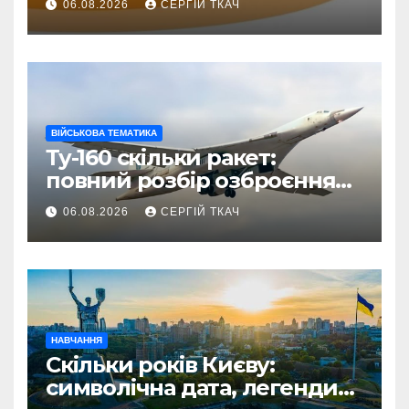
06.08.2026
СЕРГІЙ ТКАЧ
знищення
ВІЙСЬКОВА ТЕМАТИКА
Ту-160 скільки ракет:
повний розбір озброєння
стратегічного
06.08.2026
СЕРГІЙ ТКАЧ
бомбардувальника
НАВЧАННЯ
Скільки років Києву:
символічна дата, легенди