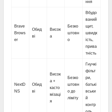
ння
Вбудо
ваний
Brave
Безко
щит,
Обид
Висок
Brows
штовн
швидк
ві
а
er
о
ість,
прива
тність
Гнучкі
фільт
Висок
Безко
ри,
а +
NextD
Обид
штовн
батькі
касто
NS
ві
о до
вськи
мізаці
ліміту
й
я
контр
оль