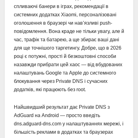
спливаючі банери в іграх, рекомендації в
системних додатках Xiaomi, персоналізовані
оголошення в браузері чи нав’язливі push-
повідомлення. Вона краде не тільки увагу, але й
час, трафік та батарею, а ще збирає ваші дані
для ще точнішого таргетингу. Добре, що в 2026
році є потужні, прості й безкоштовні способи
назавжди прибрати цей хаос — від вбудованих
налаштувань Google та Apple до системного
блокування через Private DNS і сучасних
додатків, які працюють без root.
Найшвидший результат дає Private DNS з
AdGuard на Android — просто введіть
dns.adguard-dns.com у налаштуваннях мережі, і
більшість реклами в додатках та браузерах