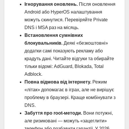
Ігнорування оновлень.
Після оновлення
Android або HyperOS налаштування
можуть скинутися. Перевіряйте Private
DNS і MSA раз на місяць.
Встановлення сумнівних
блокувальників.
Деякі «безкоштовні»
додатки самі показують рекламу або
крадуть дані. Читайте відгуки та обирайте
тільки відомі: AdGuard, Blokada, Total
Adblock.
Повна відмова від інтернету.
Режим
«літак» допомагає в іграх, але не вирішує
проблему в браузері. Краще комбінувати з
DNS.
Забуття про root-методи.
Вони потужні,
але ризиковані — можуть «зацеглити»
телефон або позбавити гарантії. У 2026