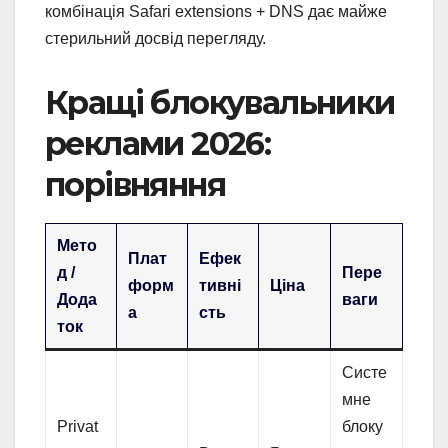
комбінація Safari extensions + DNS дає майже
стерильний досвід перегляду.
Кращі блокувальники
реклами 2026:
порівняння
Мето
Плат
Ефек
д /
Пере
форм
тивні
Ціна
Дода
ваги
а
сть
ток
Систе
мне
Privat
блоку