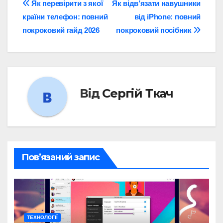
Навігація
Як перевірити з якої
Як відв’язати навушники
країни телефон: повний
від iPhone: повний
записів
покроковий гайд 2026
покроковий посібник
Від
Сергій Ткач
Пов’язаний запис
ТЕХНОЛОГІЇ