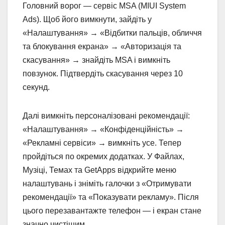
Головний ворог — сервіс MSA (MIUI System
Ads). Щоб його вимкнути, зайдіть у
«Налаштування» → «Відбитки пальців, обличчя
та блокування екрана» → «Авторизація та
скасування» → знайдіть MSA і вимкніть
повзунок. Підтвердіть скасування через 10
секунд.
Далі вимкніть персоналізовані рекомендації:
«Налаштування» → «Конфіденційність» →
«Рекламні сервіси» → вимкніть усе. Тепер
пройдіться по окремих додатках. У Файлах,
Музіці, Темах та GetApps відкрийте меню
налаштувань і зніміть галочки з «Отримувати
рекомендації» та «Показувати рекламу». Після
цього перезавантажте телефон — і екран стане
значно чистішим.