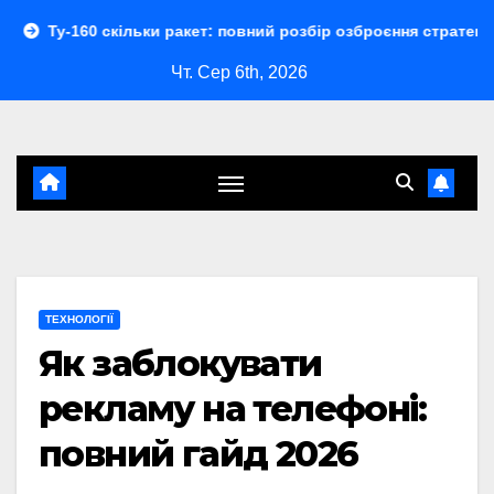
Перейти
скільки ракет: повний розбір озброєння стратегічного бомбар
до
Чт. Сер 6th, 2026
контенту
ТЕХНОЛОГІЇ
Як заблокувати
рекламу на телефоні:
повний гайд 2026