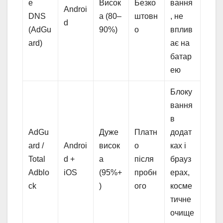
e
Висок
Безко
вання
Androi
DNS
а (80–
штовн
, не
d
(AdGu
90%)
о
вплив
ard)
ає на
батар
ею
Блоку
вання
в
AdGu
Дуже
Платн
додат
ard /
Androi
висок
о
ках і
Total
d +
а
після
брауз
Adblo
iOS
(95%+
пробн
ерах,
ck
)
ого
косме
тичне
очище