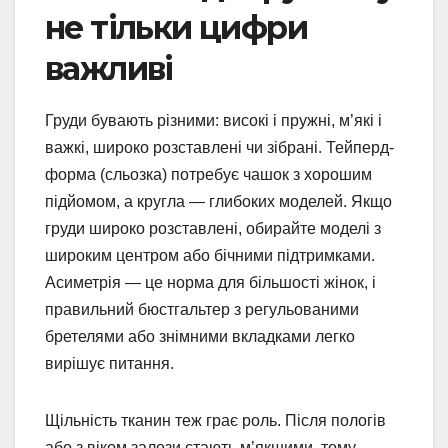
не тільки цифри
важливі
Груди бувають різними: високі і пружні, м’які і
важкі, широко розставлені чи зібрані. Тейперд-
форма (сльозка) потребує чашок з хорошим
підйомом, а кругла — глибоких моделей. Якщо
груди широко розставлені, обирайте моделі з
широким центром або бічними підтримками.
Асиметрія — це норма для більшості жінок, і
правильний бюстгальтер з регульованими
бретелями або знімними вкладками легко
вирішує питання.
Щільність тканин теж грає роль. Після пологів
або з віком залози стають м’якшими, тому