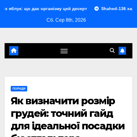
Перейти
ає організму цей десерт
Shahed-136 характеристики: пов
до
Сб. Сер 8th, 2026
контенту
ПОРАДИ
Як визначити розмір
грудей: точний гайд
для ідеальної посадки