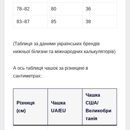
78–82
80
36
83–87
85
38
(Таблиця за даними українських брендів
нижньої білизни та міжнародних калькуляторів)
А ось таблиця чашок за різницею в
сантиметрах:
Чашка
Різниця
Чашка
США/
(см)
UA/EU
Великобри
танія