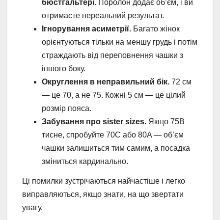
бюстгальтері.
Поролон додає об’єм, і ви
отримаєте нереальний результат.
Ігнорування асиметрії.
Багато жінок
орієнтуються тільки на меншу грудь і потім
страждають від переповнення чашки з
іншого боку.
Округлення в неправильний бік.
72 см
— це 70, а не 75. Кожні 5 см — це цілий
розмір пояса.
Забування про sister sizes.
Якщо 75B
тисне, спробуйте 70C або 80A — об’єм
чашки залишиться тим самим, а посадка
зміниться кардинально.
Ці помилки зустрічаються найчастіше і легко
виправляються, якщо знати, на що звертати
увагу.