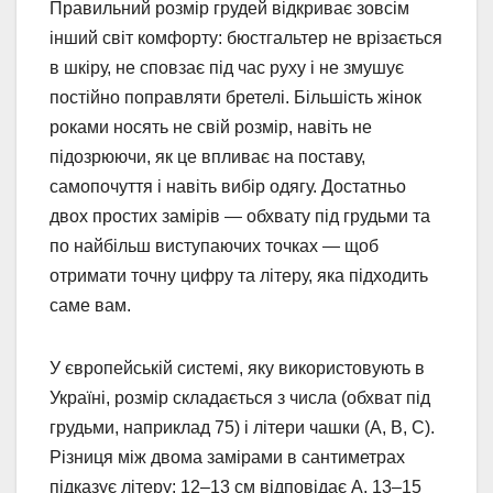
Правильний розмір грудей відкриває зовсім
інший світ комфорту: бюстгальтер не врізається
в шкіру, не сповзає під час руху і не змушує
постійно поправляти бретелі. Більшість жінок
роками носять не свій розмір, навіть не
підозрюючи, як це впливає на поставу,
самопочуття і навіть вибір одягу. Достатньо
двох простих замірів — обхвату під грудьми та
по найбільш виступаючих точках — щоб
отримати точну цифру та літеру, яка підходить
саме вам.
У європейській системі, яку використовують в
Україні, розмір складається з числа (обхват під
грудьми, наприклад 75) і літери чашки (A, B, C).
Різниця між двома замірами в сантиметрах
підказує літеру: 12–13 см відповідає A, 13–15