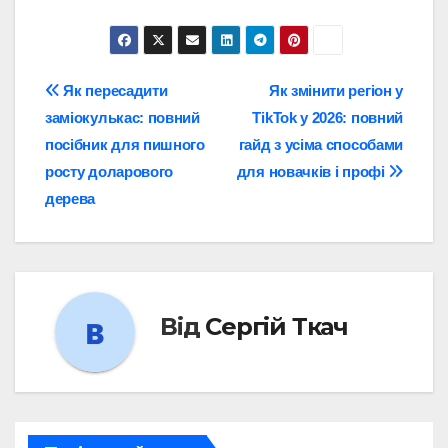
Навігація
Як пересадити
Як змінити регіон у
заміокулькас: повний
TikTok у 2026: повний
записів
посібник для пишного
гайд з усіма способами
росту доларового
для новачків і профі
дерева
Від
Сергій Ткач