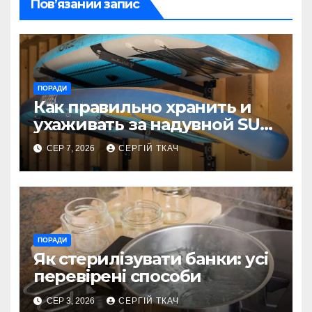
Пов’язаний запис
ПОРАДИ
Как правильно хранить и
ухаживать за надувной SUP-
доской, чтобы она
СЕР 7, 2026
СЕРГІЙ ТКАЧ
прослужила годы
ПОРАДИ
Як стерилізувати банки: усі
перевірені способи
СЕР 3, 2026
СЕРГІЙ ТКАЧ