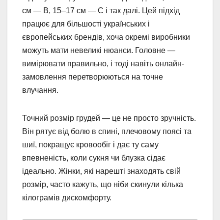
см — B, 15–17 см — C і так далі. Цей підхід
працює для більшості українських і
європейських брендів, хоча окремі виробники
можуть мати невеликі нюанси. Головне —
вимірювати правильно, і тоді навіть онлайн-
замовлення перетворюються на точне
влучання.
Точний розмір грудей — це не просто зручність.
Він рятує від болю в спині, плечовому поясі та
шиї, покращує кровообіг і дає ту саму
впевненість, коли сукня чи блузка сідає
ідеально. Жінки, які нарешті знаходять свій
розмір, часто кажуть, що ніби скинули кілька
кілограмів дискомфорту.