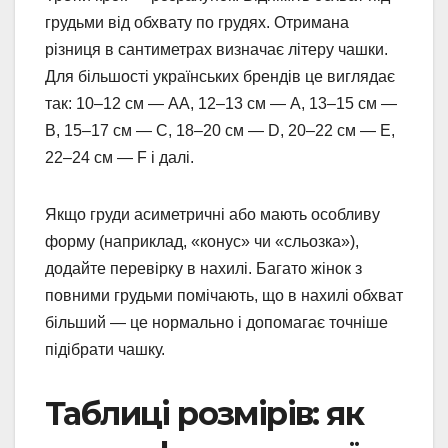
грудьми від обхвату по грудях. Отримана
різниця в сантиметрах визначає літеру чашки.
Для більшості українських брендів це виглядає
так: 10–12 см — AA, 12–13 см — A, 13–15 см —
B, 15–17 см — C, 18–20 см — D, 20–22 см — E,
22–24 см — F і далі.
Якщо груди асиметричні або мають особливу
форму (наприклад, «конус» чи «сльозка»),
додайте перевірку в нахилі. Багато жінок з
повними грудьми помічають, що в нахилі обхват
більший — це нормально і допомагає точніше
підібрати чашку.
Таблиці розмірів: як