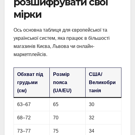
розшифрувати свої
мірки
Ось основна таблиця для європейської та
української систем, яка працює в більшості
магазинів Києва, Львова чи онлайн-
маркетплейсів.
Обхват під
Розмір
США/
грудьми
пояса
Великобри
(см)
(UA/EU)
танія
63–67
65
30
68–72
70
32
73–77
75
34