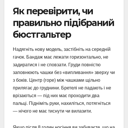
Як перевірити, чи
правильно підібраний
бюстгальтер
Надягніть нову модель, застібніть на середній
гачок. Бандаж має лежати горизонтально, не
задиратися і не сповзати. Груди повністю
заповнюють чашки без «випливання» зверху чи
з боків. Центр (горе) між чашками щільно
прилягає до груднини. Бретелі не падають і не
врізаються — під них має проходити два
пальці. Підніміть руки, нахиліться, потягніться
— нічого не має тиснути чи вилазити.
Якщо після 8 годин носіння ви забуваєте, що на