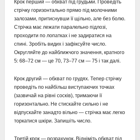
Крок перший — обхват під грудьми. Проведіть
стрічку горизонтально прямо під молочними
залозами, притиснувши її щільно, але без болю.
Стрічка має лежати паралельно підлозі,
проходити по лопатках і не задиратися на
спині. Зробіть видих і зафіксуйте число.
Округляйте до найближчого значення, кратного
5: 68–72 см — це 70, 73–77 см — 75 і так далі.
Крок другий — обхват по грудях. Тепер стрічку
проведіть по найбільш виступаючих точках
(зазвичай на рівні сосків), тримаючи її
горизонтально. Не стискайте сильно і не
відпускайте занадто вільно — стрічка має легко
торкатися шкіри. Запишіть число.
Третій крок — розрахунок. Відніміть обхват під