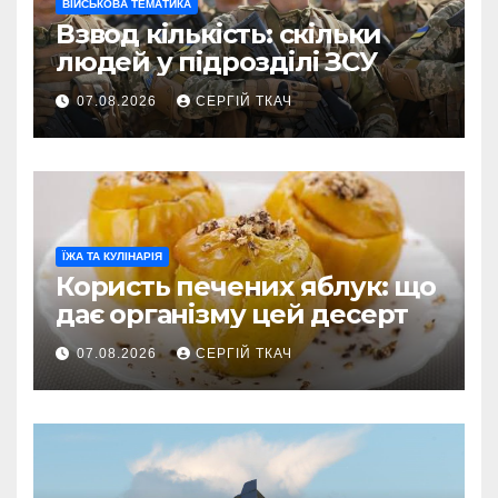
ВІЙСЬКОВА ТЕМАТИКА
Взвод кількість: скільки
людей у підрозділі ЗСУ
07.08.2026
СЕРГІЙ ТКАЧ
ЇЖА ТА КУЛІНАРІЯ
Користь печених яблук: що
дає організму цей десерт
07.08.2026
СЕРГІЙ ТКАЧ