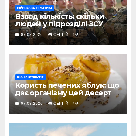
ВІЙСЬКОВА ТЕМАТИКА
Взвод кількість: скільки
людей у підрозділі ЗСУ
07.08.2026
СЕРГІЙ ТКАЧ
ЇЖА ТА КУЛІНАРІЯ
Користь печених яблук: що
дає організму цей десерт
07.08.2026
СЕРГІЙ ТКАЧ