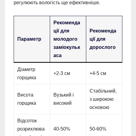
регулюють вологість ще ефективніше.
Рекоменда
ції для
Рекоменда
Параметр
молодого
ції для
заміокульк
дорослого
аса
Діаметр
+2-3 см
+4-5 см
горщика
Стабільний,
Висота
Вузький і
з широкою
горщика
високий
основою
Відсоток
розрихлюва
40-50%
50-60%