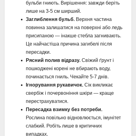
бульби гниють. Вирішення: завжди беріть
лише на 3-5 см ширший.
Заглиблення бульб.
Верхня частина
повинна залишатися на поверхні або ледь
присипаною — інакше стебла загнивають.
Це найчастіша причина загибелі після
пересадки.
Рясний полив відразу.
Свіжий ґрунт і
пошкоджені корені не вбирають воду,
починається гниль. Чекайте 5-7 днів.
Ігнорування рукавичок.
Сік викликає
свербіж і почервоніння шкіри — краще
перестрахуватися.
Пересадка взимку без потреби.
Рослина повільно відновлюється, імунітет
слабкий. Робіть лише в критичних
випадках.