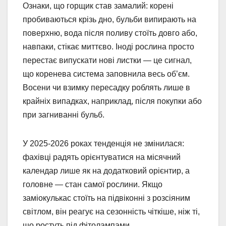
Ознаки, що горщик став замалий: корені
пробиваються крізь дно, бульби випирають на
поверхню, вода після поливу стоїть довго або,
навпаки, стікає миттєво. Іноді рослина просто
перестає випускати нові листки — це сигнал,
що коренева система заповнила весь об’єм.
Восени чи взимку пересадку роблять лише в
крайніх випадках, наприклад, після покупки або
при загниванні бульб.
У 2025-2026 роках тенденція не змінилася:
фахівці радять орієнтуватися на місячний
календар лише як на додатковий орієнтир, а
головне — стан самої рослини. Якщо
заміокулькас стоїть на підвіконні з розсіяним
світлом, він реагує на сезонність чіткіше, ніж ті,
що ростуть під фітолампами.