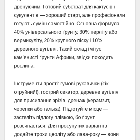
дренуючим. Готовий субстрат для кактусів і
сукулентів — хороший старт, але професіонали
готують суміш самостійно. Основна формула:
40% універсального ґрунту, 30% перліту або
вермикуліту, 20% крупного піску і 10%
деревного вугілля. Такий склад імітує
кам’янисті ґрунти Африки, звідки походить
рослина.
Інструменти прості: гумові рукавички (сік
отруйний!), гострий секатор, деревне вугілля
для присипання зрізів, дренаж (керамзит,
черепки або галька). Підготуйте місце —
застеліть підлогу плівкою, бо ґрунт
розсипається. Для просунутих варіантів
додайте трохи цеоліту або лава-року — вони