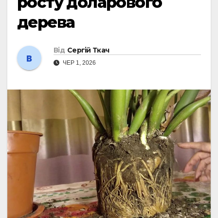
росту доларового
дерева
Від
Сергій Ткач
ЧЕР 1, 2026