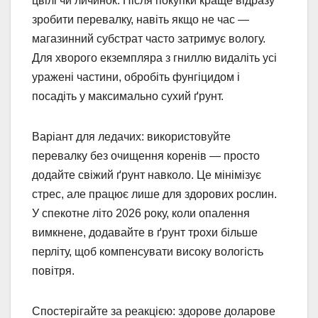
цвілі чи личинок. Після покупки краще відразу
зробити перевалку, навіть якщо не час —
магазинний субстрат часто затримує вологу.
Для хворого екземпляра з гниллю видаліть усі
уражені частини, обробіть фунгіцидом і
посадіть у максимально сухий ґрунт.
Варіант для ледачих: використовуйте
перевалку без очищення коренів — просто
додайте свіжий ґрунт навколо. Це мінімізує
стрес, але працює лише для здорових рослин.
У спекотне літо 2026 року, коли опалення
вимкнене, додавайте в ґрунт трохи більше
перліту, щоб компенсувати високу вологість
повітря.
Спостерігайте за реакцією: здорове доларове