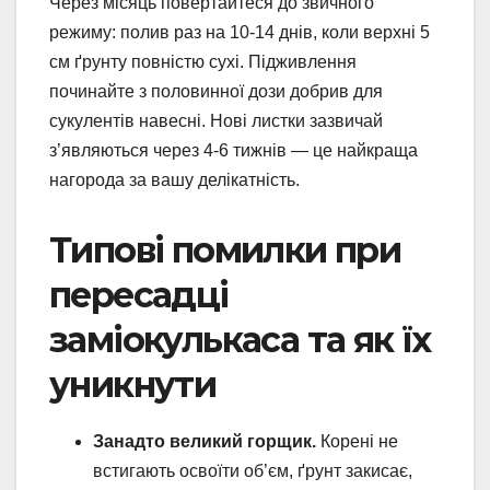
Через місяць повертайтеся до звичного
режиму: полив раз на 10-14 днів, коли верхні 5
см ґрунту повністю сухі. Підживлення
починайте з половинної дози добрив для
сукулентів навесні. Нові листки зазвичай
з’являються через 4-6 тижнів — це найкраща
нагорода за вашу делікатність.
Типові помилки при
пересадці
заміокулькаса та як їх
уникнути
Занадто великий горщик.
Корені не
встигають освоїти об’єм, ґрунт закисає,