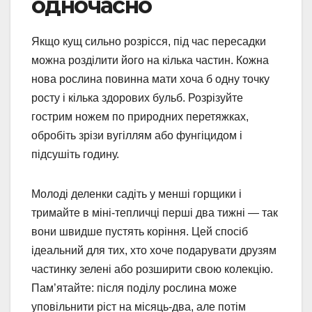
одночасно
Якщо кущ сильно розрісся, під час пересадки
можна розділити його на кілька частин. Кожна
нова рослина повинна мати хоча б одну точку
росту і кілька здорових бульб. Розрізуйте
гострим ножем по природних перетяжках,
обробіть зрізи вугіллям або фунгіцидом і
підсушіть годину.
Молоді деленки садіть у менші горщики і
тримайте в міні-тепличці перші два тижні — так
вони швидше пустять коріння. Цей спосіб
ідеальний для тих, хто хоче подарувати друзям
частинку зелені або розширити свою колекцію.
Пам’ятайте: після поділу рослина може
уповільнити ріст на місяць-два, але потім