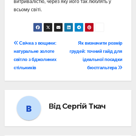
витривалістю, через яку його так люблять у
всьому світі.
Навігація
Свічка з вощини:
Як визначити розмір
натуральне золоте
грудей: точний гайд для
записів
світло з бджолиних
ідеальної посадки
стільників
бюстгальтера
Від
Сергій Ткач