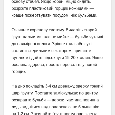
основу стебел. Якщо корені міцно сидять,
розріжте пластиковий горщик ножицями —
краще пожертвувати посудом, ніж бульбами.
Огляньте кореневу систему. Видаліть старий
ґрунт пальцями, але не мийте — бульби чутливі
до надмірної вологи. Зріжте гнилі або сухі
частини стерильним секатором, присипте
вугіллям і дайте підсохнути 15-20 хвилин. Якщо
рослина здорова, просто переваліть у новий
горщик.
На дно покладіть 3-4 см дренажу, зверху тонкий
шар ґрунту. Поставте заміокулькас по центру,
розправте бульби — верхня частина повинна
ледь виднітися над поверхнею, не більше ніж
на 1-2 см. Засипайте ґрунт поступово, злегка