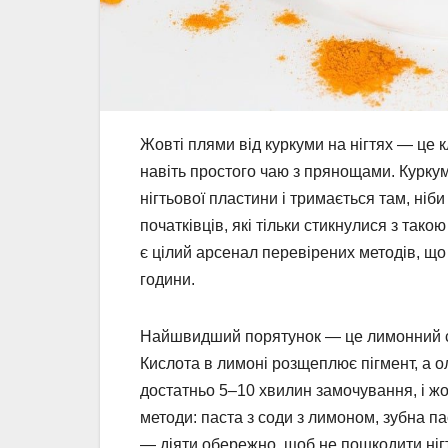
Жовті плями від куркуми на нігтях — це к
навіть простого чаю з прянощами. Куркумі
нігтьової пластини і тримається там, ніб
початківців, які тільки стикнулися з так
є цілий арсенал перевірених методів, що
години.
Найшвидший порятунок — це лимонний сік 
Кислота в лимоні розщеплює пігмент, а о
достатньо 5–10 хвилин замочування, і жо
методи: паста з соди з лимоном, зубна па
— діяти обережно, щоб не пошкодити нігті