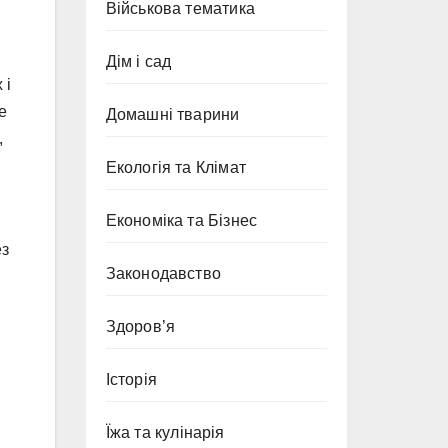
Військова тематика
Дім і сад
 і
е
Домашні тварини
,
Екологія та Клімат
Економіка та Бізнес
ез
Законодавство
Здоров’я
Історія
Їжа та кулінарія