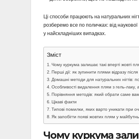
Ці способи працюють на натуральних нігт
розберемо все по поличках: від наукової
у найскладніших випадках.
Зміст
Чому куркума залишає такі вперті жовті пл
Перші дії: як зупинити плями відразу після
Домашні методи для натуральних нігтів: пок
Особливості видалення плям з гель-лаку, а
Порівняння методів: який обрати саме ва
Цікаві факти
Типові помилки, яких варто уникати при о
Як запобігти появі жовтих плям у майбутн
Чому куркума зали