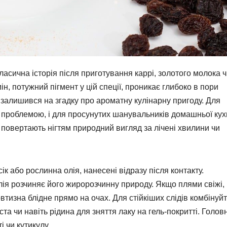
ласична історія після приготування каррі, золотого молока 
н, потужний пігмент у цій спеції, проникає глибоко в пори
и залишився на згадку про ароматну кулінарну пригоду. Для
ою проблемою, і для просунутих шанувальників домашньої кух
 повертають нігтям природний вигляд за лічені хвилини чи
або рослинна олія, нанесені відразу після контакту.
лія розчиняє його жиророзчинну природу. Якщо плями свіжі,
втизна блідне прямо на очах. Для стійкіших слідів комбінуй
ста чи навіть рідина для зняття лаку на гель-покритті. Голов
 чи кутикулу.