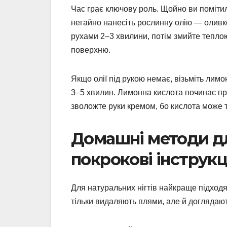
Час грає ключову роль. Щойно ви помітил
негайно нанесіть рослинну олію — оливк
рухами 2–3 хвилини, потім змийте теплою
поверхню.
Якщо олії під рукою немає, візьміть лимон
3–5 хвилин. Лимонна кислота починає пр
зволожте руки кремом, бо кислота може т
Домашні методи дл
покрокові інструкц
Для натуральних нігтів найкраще підходят
тільки видаляють плями, але й доглядаю