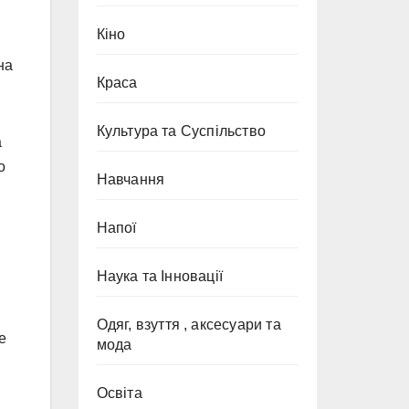
Кіно
на
Краса
Культура та Суспільство
а
о
Навчання
Напої
Наука та Інновації
Одяг, взуття , аксесуари та
е
мода
Освіта