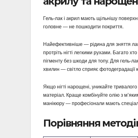
акрилу та нарощени
Гель-лак і акрил мають щільнішу поверхн
головне — не пошкодити покриття.
Найефективніше — рідина для зняття лаку
протріть нігті легкими рухами. Багато х
пігменту без шкоди для топу. Для гель-л
хвилин — світло сприяє фотодеградації к
Якщо нігті нарощені, уникайте тривалог
матеріал. Краще комбінуйте олію з м’яки
манікюру — професіонали мають спеціал
Порівняння методів