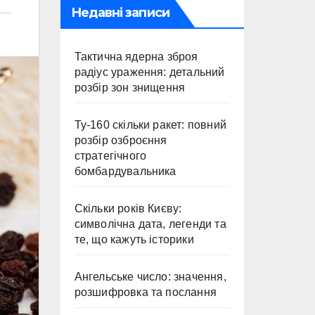
Недавні записи
Тактична ядерна зброя
радіус ураження: детальний
розбір зон знищення
Ту-160 скільки ракет: повний
розбір озброєння
стратегічного
бомбардувальника
Скільки років Києву:
символічна дата, легенди та
те, що кажуть історики
Ангельське число: значення,
розшифровка та послання