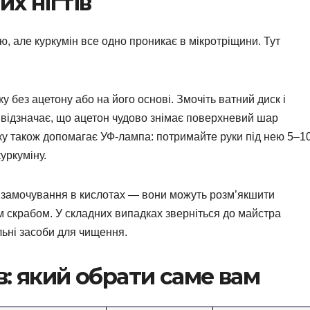
х нігтів
ю, але куркумін все одно проникає в мікротріщини. Тут
 без ацетону або на його основі. Змочіть ватний диск і
то відзначає, що ацетон чудово знімає поверхневий шар
аку також допомагає УФ-лампа: потримайте руки під нею 5–1
уркуміну.
о замочування в кислотах — вони можуть розм’якшити
м скрабом. У складних випадках зверніться до майстра
ьні засоби для чищення.
: який обрати саме вам