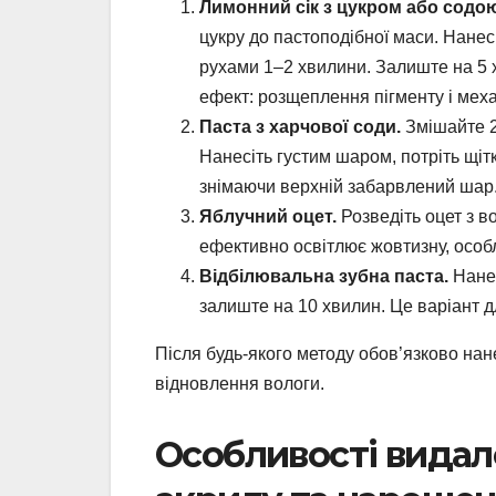
Лимонний сік з цукром або содо
цукру до пастоподібної маси. Нанес
рухами 1–2 хвилини. Залиште на 5 
ефект: розщеплення пігменту і мех
Паста з харчової соди.
Змішайте 2
Нанесіть густим шаром, потріть щіт
знімаючи верхній забарвлений шар
Яблучний оцет.
Розведіть оцет з во
ефективно освітлює жовтизну, особ
Відбілювальна зубна паста.
Нанес
залиште на 10 хвилин. Це варіант д
Після будь-якого методу обов’язково нан
відновлення вологи.
Особливості видале