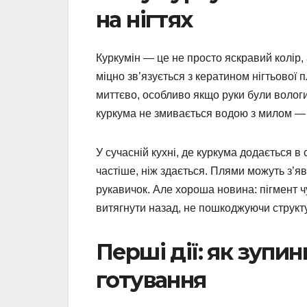
на нігтях
Куркумін — це не просто яскравий колір,
міцно зв’язується з кератином нігтьової 
миттєво, особливо якщо руки були вологи
куркума не змивається водою з милом — в
У сучасній кухні, де куркума додається в
частіше, ніж здається. Плями можуть з’яв
рукавичок. Але хороша новина: пігмент чу
витягнути назад, не пошкоджуючи структу
Перші дії: як зупи
готування