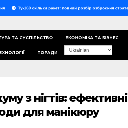
-160 скільки ракет: повний розбір озброєння стратегічного 
ТУРА ТА СУСПІЛЬСТВО
ЕКОНОМІКА ТА БІЗНЕС
ЕХНОЛОГІЇ
ПОРАДИ
уму з нігтів: ефективні
оди для манікюру