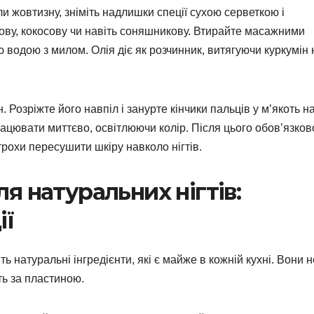
и жовтизну, зніміть надлишки спеції сухою серветкою і
ову, кокосову чи навіть соняшникову. Втирайте масажними
 водою з милом. Олія діє як розчинник, витягуючи куркумін 
. Розріжте його навпіл і занурте кінчики пальців у м’якоть н
ацювати миттєво, освітлюючи колір. Після цього обов’язков
рохи пересушити шкіру навколо нігтів.
я натуральних нігтів:
ії
ь натуральні інгредієнти, які є майже в кожній кухні. Вони н
ть за пластиною.