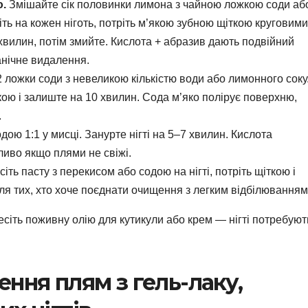
ю.
Змішайте сік половинки лимона з чайною ложкою соди аб
іть на кожен ніготь, потріть м’якою зубною щіткою круговими
хвилин, потім змийте. Кислота + абразив дають подвійний
анічне видалення.
 ложки соди з невеликою кількістю води або лимонного соку
кою і залиште на 10 хвилин. Сода м’яко полірує поверхню,
.
дою 1:1 у мисці. Занурте нігті на 5–7 хвилин. Кислота
ливо якщо плями не свіжі.
іть пасту з перекисом або содою на нігті, потріть щіткою і
ля тих, хто хоче поєднати очищення з легким відбілюванням
есіть поживну олію для кутикули або крем — нігті потребуют
ння плям з гель-лаку,