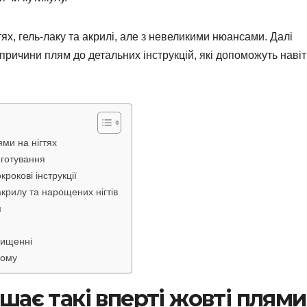
ях, гель-лаку та акрилі, але з невеликими нюансами. Далі
 причини плям до детальних інструкцій, які допоможуть навіт
ями на нігтях
 готування
рокові інструкції
крилу та нарощених нігтів
м
чищенні
ьому
шає такі вперті жовті плями