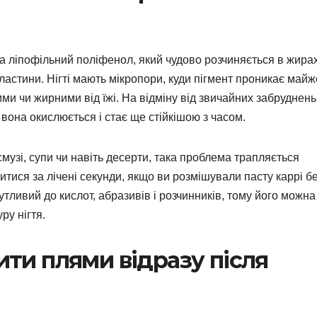
 а ліпофільний поліфенол, який чудово розчиняється в жирах
пластини. Нігті мають мікропори, куди пігмент проникає майж
ми чи жирними від їжі. На відміну від звичайних забруднень
она окислюється і стає ще стійкішою з часом.
 смузі, супи чи навіть десерти, така проблема трапляється
итися за лічені секунди, якщо ви розмішували пасту каррі б
тливий до кислот, абразивів і розчинників, тому його можна
ру нігтя.
нити плями відразу після