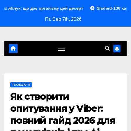
Перейти
о дає організму цей десерт
Shahed-136 характеристики:
до
Пт. Сер 7th, 2026
контенту
ТЕХНОЛОГІЇ
Як створити
опитування у Viber:
повний гайд 2026 для