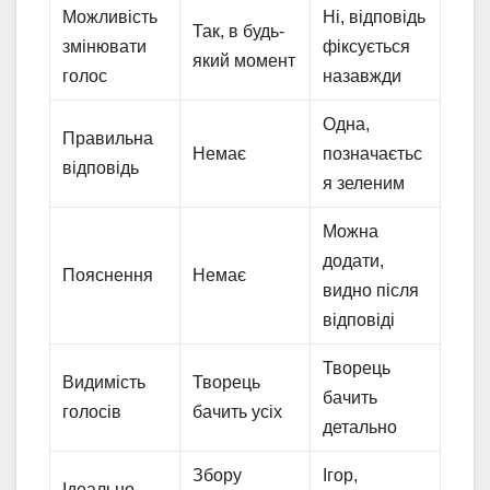
Можливість
Ні, відповідь
Так, в будь-
змінювати
фіксується
який момент
голос
назавжди
Одна,
Правильна
Немає
позначаєтьс
відповідь
я зеленим
Можна
додати,
Пояснення
Немає
видно після
відповіді
Творець
Видимість
Творець
бачить
голосів
бачить усіх
детально
Збору
Ігор,
Ідеально