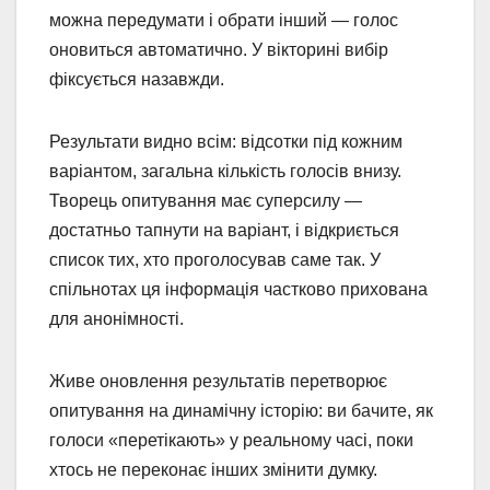
можна передумати і обрати інший — голос
оновиться автоматично. У вікторині вибір
фіксується назавжди.
Результати видно всім: відсотки під кожним
варіантом, загальна кількість голосів внизу.
Творець опитування має суперсилу —
достатньо тапнути на варіант, і відкриється
список тих, хто проголосував саме так. У
спільнотах ця інформація частково прихована
для анонімності.
Живе оновлення результатів перетворює
опитування на динамічну історію: ви бачите, як
голоси «перетікають» у реальному часі, поки
хтось не переконає інших змінити думку.