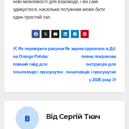
нові можливості для взаємодії, і ви самі
здивуєтеся, наскільки потужним може бути
один простий тап.
Навігація
Як перевірити рахунок
Як зареєструватися в Дії:
на Orange Polska:
повна покрокова
записів
повний гайд для
інструкція для
початківців і просунутих
початківців і просунутих
у 2026 році
Від
Сергій Ткач