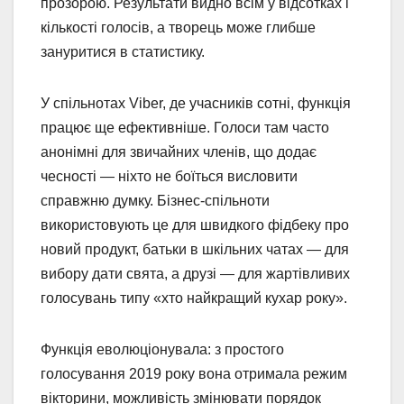
прозорою. Результати видно всім у відсотках і
кількості голосів, а творець може глибше
зануритися в статистику.
У спільнотах Viber, де учасників сотні, функція
працює ще ефективніше. Голоси там часто
анонімні для звичайних членів, що додає
чесності — ніхто не боїться висловити
справжню думку. Бізнес-спільноти
використовують це для швидкого фідбеку про
новий продукт, батьки в шкільних чатах — для
вибору дати свята, а друзі — для жартівливих
голосувань типу «хто найкращий кухар року».
Функція еволюціонувала: з простого
голосування 2019 року вона отримала режим
вікторини, можливість змінювати порядок