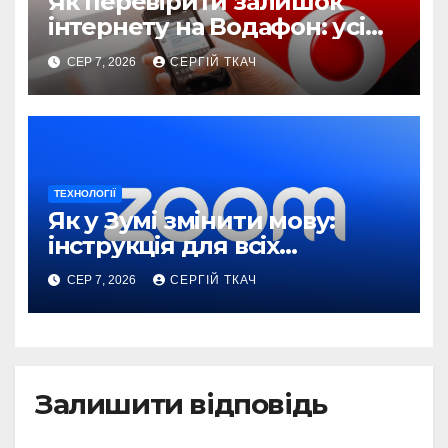
Як перевірити залишок
інтернету на Водафон: усі
способи
СЕР 7, 2026
СЕРГІЙ ТКАЧ
ТЕХНОЛОГІЇ
Як у Зумі змінити мову:
інструкція для всіх
пристроїв
СЕР 7, 2026
СЕРГІЙ ТКАЧ
Залишити відповідь