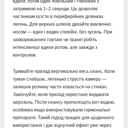
вдихи, потім один повільний і глибокий з
затримкою на 1–2 секунди. Це дозволяє
частинкам осісти в периферійних ділянках
легень. Для верхніх шляхів дихайте виключно
носом — вдих і видих спокійні, без зусиль. При
захворюваннях гортані чи трахеї робіть
інтенсивніші вдихи ротом, але завжди з
контролем.
Тримайте прилад вертикально весь сеанс. Коли
туман слабшає, легенько струсіть камеру —
залишок розчину часто ховається на стінках.
Закінчуйте, коли прилад перестане видавати
аерозоль. Після сеансу прополощіть рот водою,
особливо якщо використовували гормональні
препарати. Такий підхід працює для щоденного
використання і дає відчутний ефект уже через