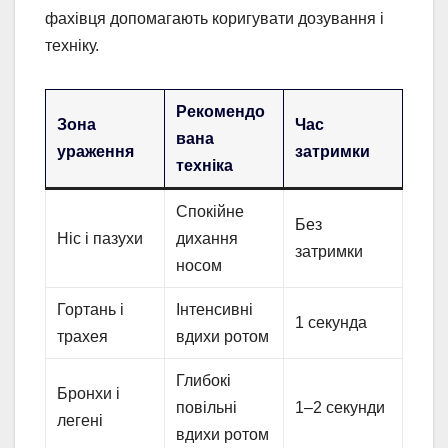
фахівця допомагають коригувати дозування і
техніку.
Рекомендо
Зона
Час
вана
ураження
затримки
техніка
Спокійне
Без
Ніс і пазухи
дихання
затримки
носом
Гортань і
Інтенсивні
1 секунда
трахея
вдихи ротом
Глибокі
Бронхи і
повільні
1–2 секунди
легені
вдихи ротом