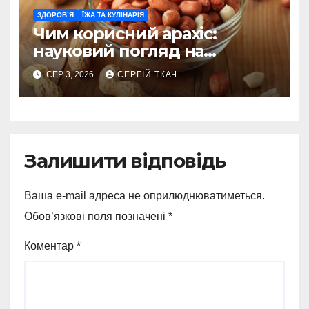
ЗДОРОВ’Я
ЇЖА ТА КУЛІНАРІЯ
Чим корисний арахіс:
науковий погляд на
поживну цінність
СЕР 3, 2026
СЕРГІЙ ТКАЧ
Залишити відповідь
Ваша e-mail адреса не оприлюднюватиметься.
Обов’язкові поля позначені
*
Коментар
*