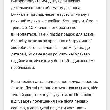
Використовуйте мундштук для нижніх
дихальних шляхів або маску для носа.
Вмикайте прилад, чекайте густого туману і
починайте дихати спокійно, без напруги. Сеанс
триває 5–15 хвилин, поки розчин не
вичерпається. Такий підхід працює для астми,
бронхіту, нежитю чи хронічної обструктивної
хвороби легень. Головне — ритм і увага до
деталей, бо саме вони роблять небулайзер
надійним помічником у боротьбі з дихальними
проблемами.
Коли техніка стає звичкою, процедура перестає
лякати. Легені наповнюються ліками м’яко, ніби
теплий дощ зволожує суху землю. Початківці
відчувають полегшення вже після перших
сеансів, а досвідчені пацієнти досягають