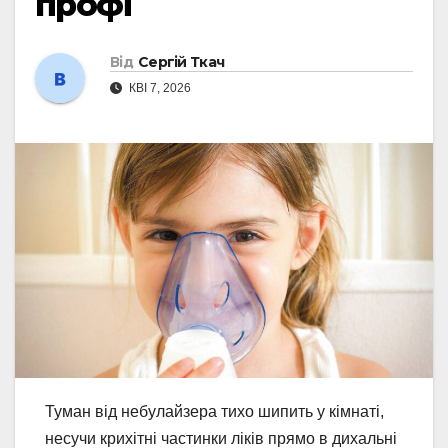
профі
Від
Сергій Ткач
КВІ 7, 2026
Туман від небулайзера тихо шипить у кімнаті,
несучи крихітні частинки ліків прямо в дихальні