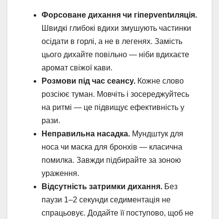
Форсоване дихання чи гіперventиляція.
Швидкі глибокі вдихи змушують частинки
осідати в горлі, а не в легенях. Замість
цього дихайте повільно — ніби вдихаєте
аромат свіжої кави.
Розмови під час сеансу.
Кожне слово
розсіює туман. Мовчіть і зосереджуйтесь
на ритмі — це підвищує ефективність у
рази.
Неправильна насадка.
Мундштук для
носа чи маска для бронхів — класична
помилка. Завжди підбирайте за зоною
ураження.
Відсутність затримки дихання.
Без
паузи 1–2 секунди седиментація не
спрацьовує. Додайте її поступово, щоб не