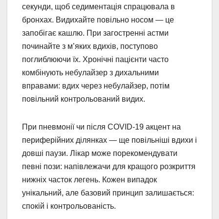
секунди, щоб седиментація спрацювала в
бронхах. Видихайте повільно носом — це
запобігає кашлю. При загостренні астми
починайте з м’яких вдихів, поступово
поглиблюючи їх. Хронічні пацієнти часто
комбінують небулайзер з дихальними
вправами: вдих через небулайзер, потім
повільний контрольований видих.
При пневмонії чи після COVID-19 акцент на
периферійних ділянках — ще повільніші вдихи і
довші паузи. Лікар може порекомендувати
певні пози: напівлежачи для кращого розкриття
нижніх часток легень. Кожен випадок
унікальний, але базовий принцип залишається:
спокій і контрольованість.