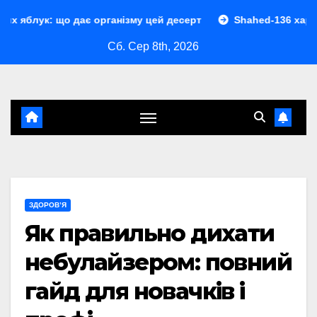
Перейти
 дає організму цей десерт
Shahed-136 характеристики: 
до
Сб. Сер 8th, 2026
контенту
ЗДОРОВ’Я
Як правильно дихати
небулайзером: повний
гайд для новачків і