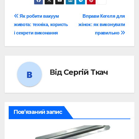
Навігація
Як робити вакуум
Вправи Кегеля для
живота: техніка, користь
жінок: як виконувати
записів
і секрети виконання
правильно
Від
Сергій Ткач
Пов’язаний запис