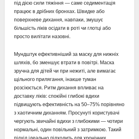
під дією сили тяжіння — саме седиментація
працює в дрібних бронхах. Швидке або
поверхневе дихання, навпаки, змушує
більшість ліків осідати в роті чи глотці або
просто вилітати назовні.
Мундштук ефективніший за маску для нижніх
шляхів, бо зменшує втрати в повітрі. Маска
зручна для дітей чи при нежиті, але вимагає
щільного прилягання, інакше туман
розсіюється. Ритм дихання впливає на
доставку ліків: спокійні глибокі вдихи
підвищують ефективність на 50–75% порівняно
з хаотичним диханням. Просунуті користувачі
чергують звичайні вдихи з глибокими — чотири
нормальні, один повільний з затримкою. Такий
підхід ідеально підходить для хронічних