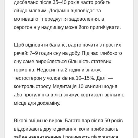
дисбаланс після 35–40 років часто робить
лібідо млявим. Дофамін відповідає за
мотивацію і передчуття задоволення, а
серотонін у надлишку може його пригнічувати.
Щоб відновити баланс, варто почати з простих
речей: 7–9 годин сну на добу. Під час глибокого
сну саме виробляється більшість статевих
гормонів. Недосип на 2 години знижує
тестостерон у чоловіків на 10–15%. Далі —
контроль стресу. Медитація 10 хвилин щодня
або прогулянка в лісі знижує кортизол і звільняє
місце для дофаміну.
Вікові зміни не вирок. Багато пар після 50 років
відкривають друге дихання, коли прибирають
зайве навантаження і починають піклуватися