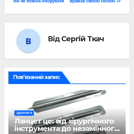
які не можна ігнорувати
вражає своєю силою
Від
Сергій Ткач
Пов’язаний запис
ЗДОРОВ’Я
Ланцет це: від хірургічного
інструмента до незамінного