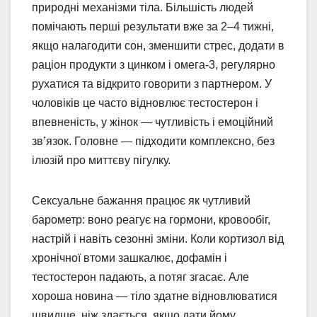
природні механізми тіла. Більшість людей
помічають перші результати вже за 2–4 тижні,
якщо налагодити сон, зменшити стрес, додати в
раціон продукти з цинком і омега-3, регулярно
рухатися та відкрито говорити з партнером. У
чоловіків це часто відновлює тестостерон і
впевненість, у жінок — чутливість і емоційний
зв’язок. Головне — підходити комплексно, без
ілюзій про миттєву пігулку.
Сексуальне бажання працює як чутливий
барометр: воно реагує на гормони, кровообіг,
настрій і навіть сезонні зміни. Коли кортизол від
хронічної втоми зашкалює, дофамін і
тестостерон падають, а потяг згасає. Але
хороша новина — тіло здатне відновлюватися
швидше, ніж здається, якщо дати йому