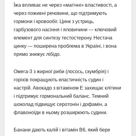
Їжа впливає не через «магічні» властивості, а
через поживні речовини, що підтримують
гормони і кровообіг. Цинк з устриць,
гарбузового насіння і яловичини — ключовий
елемент для синтезу тестостерону. Нестача
цинку — поширена проблема в Україні, і вона
прямо знижує лібідо.
Омега-3 з жирної риби (лосось, скумбрія) і
горіхів покращують еластичність судин і
настрій. Авокадо з вітаміном Е захищає клітини
і підтримує гормональний баланс. Темний
шоколад підвищує серотонін і дофамін, а
флавоноїди в ньому розширюють судини.
Банани дають калій і вітамін B6, який бере