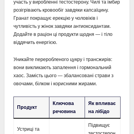
участь у виробленні тестостерону. Чилі та імбир
розігрівають кровообіг завдяки капсаїцину.
Гранат покращує ерекцію у чоловіків і
чутливість у жінок завдяки антиоксидантам.
Додайте в раціон ці продукти щодня — і тіло
віддячить енергією.
Уникайте переробленого цукру і трансжирів:
вони викликають запалення і гормональний
хаос. Замість цього — збалансовані страви з
овочами, білком і корисними жирами.
Ключова
Як впливає
Продукт
речовина
на лібідо
Підвищує
Устриці та
тестостерон,