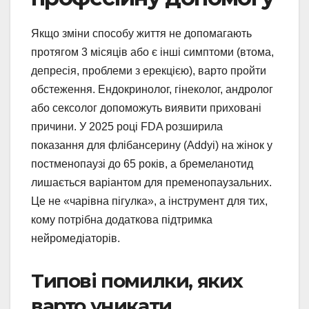
Якщо зміни способу життя не допомагають
протягом 3 місяців або є інші симптоми (втома,
депресія, проблеми з ерекцією), варто пройти
обстеження. Ендокринолог, гінеколог, андролог
або сексолог допоможуть виявити приховані
причини. У 2025 році FDA розширила
показання для флібансерину (Addyi) на жінок у
постменопаузі до 65 років, а бремеланотид
лишається варіантом для пременопаузальних.
Це не «чарівна пігулка», а інструмент для тих,
кому потрібна додаткова підтримка
нейромедіаторів.
Типові помилки, яких
варто уникати