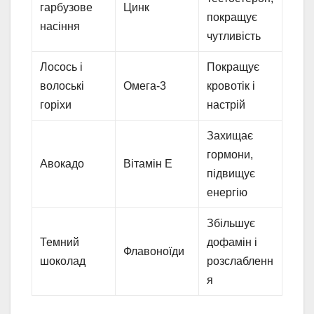
гарбузове
Цинк
покращує
насіння
чутливість
Лосось і
Покращує
волоські
Омега-3
кровотік і
горіхи
настрій
Захищає
гормони,
Авокадо
Вітамін E
підвищує
енергію
Збільшує
Темний
дофамін і
Флавоноїди
шоколад
розслабленн
я