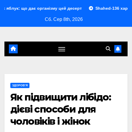
Перейти
 дає організму цей десерт
Shahed-136 характеристики: п
до
Сб. Сер 8th, 2026
контенту
ЗДОРОВ’Я
Як підвищити лібідо:
дієві способи для
чоловіків і жінок