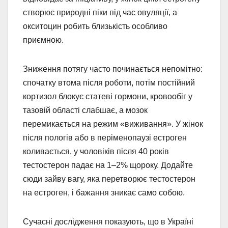
створює природні піки під час овуляції, а
окситоцин робить близькість особливо
приємною.
Зниження потягу часто починається непомітно:
спочатку втома після роботи, потім постійний
кортизол блокує статеві гормони, кровообіг у
тазовій області слабшає, а мозок
перемикається на режим «виживання». У жінок
після пологів або в періменопаузі естроген
коливається, у чоловіків після 40 років
тестостерон падає на 1–2% щороку. Додайте
сюди зайву вагу, яка перетворює тестостерон
на естроген, і бажання зникає само собою.
Сучасні дослідження показують, що в Україні