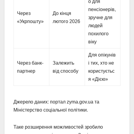
о для
пенсіонерів,
Через
До кінця
зручне для
«Укрпошту»
лютого 2026
людей
похилого
віку
Для опікунів
Через банк-
Залежить
і тих, хто не
партнер
від способу
користуєтьс
я «Дією»
Джерело даних: портал zyma.gov.ua та
Міністерство соціальної політики.
Таке розширення можливостей зробило