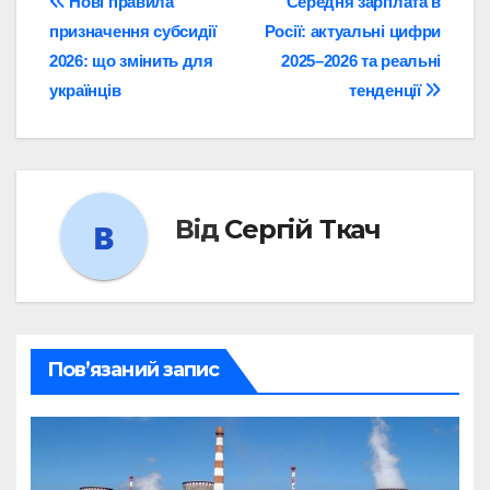
Навігація
Нові правила
Середня зарплата в
призначення субсидії
Росії: актуальні цифри
записів
2026: що змінить для
2025–2026 та реальні
українців
тенденції
Від
Сергій Ткач
Пов’язаний запис