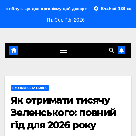
Перейти
о дає організму цей десерт
Shahed-136 характеристики: 
до
Пт. Сер 7th, 2026
контенту
ЕКОНОМІКА ТА БІЗНЕС
Як отримати тисячу
Зеленського: повний
гід для 2026 року