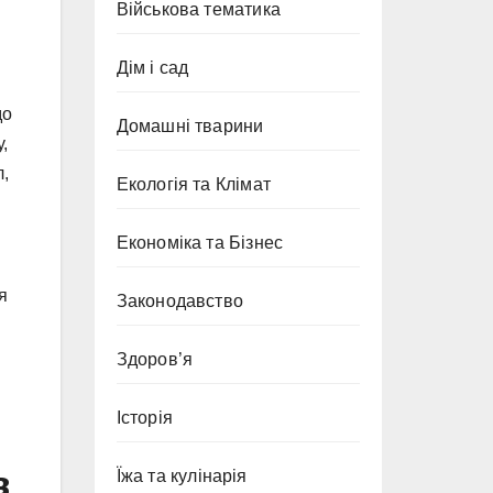
Військова тематика
Дім і сад
до
Домашні тварини
,
л,
Екологія та Клімат
Економіка та Бізнес
я
Законодавство
Здоров’я
Історія
в
Їжа та кулінарія