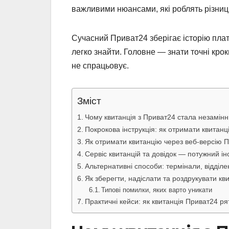
важливими нюансами, які роблять різниц
Сучасний Приват24 зберігає історію плат
легко знайти. Головне — знати точні кро
не спрацьовує.
Зміст
Чому квитанція з Приват24 стала незамін
Покрокова інструкція: як отримати квитан
Як отримати квитанцію через веб-версію П
Сервіс квитанцій та довідок — потужний і
Альтернативні способи: термінали, відділе
Як зберегти, надіслати та роздрукувати кв
Типові помилки, яких варто уникати
Практичні кейси: як квитанція Приват24 ря