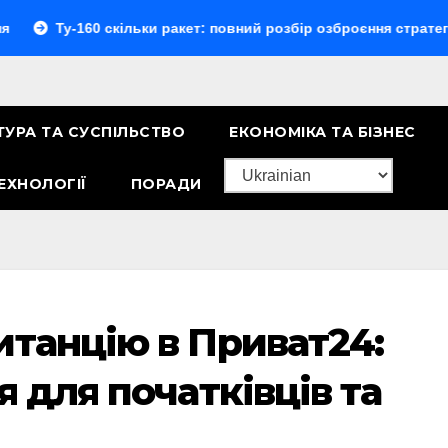
-160 скільки ракет: повний розбір озброєння стратегічного б
ТУРА ТА СУСПІЛЬСТВО
ЕКОНОМІКА ТА БІЗНЕС
ЕХНОЛОГІЇ
ПОРАДИ
итанцію в Приват24:
я для початківців та