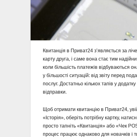
Квитанція в Приват24 з’являється за ліче
карту друга, і саме вона стає тим надійн
коли більшість платежів відбуваються о
у більшості ситуацій: від звіту перед п
послуг. Достатньо кількох тапів у додатк
відправки.
Щоб отримати квитанцію в Приват24, увій
«Історія», оберіть потрібну картку, натис
просто тапніть «Квитанція» або «Чек POS
процес працює однаково для новачків і ти