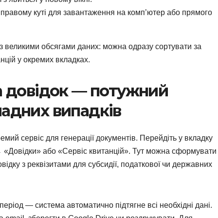
 правому куті для завантаження на комп’ютер або прямого
 з великими обсягами даних: можна одразу сортувати за
анцій у окремих вкладках.
та довідок — потужний
ладних випадків
кремий сервіс для генерації документів. Перейдіть у вкладку
 «Довідки» або «Сервіс квитанцій». Тут можна сформувати
овідку з реквізитами для субсидії, податкової чи державних
 період — система автоматично підтягне всі необхідні дані.