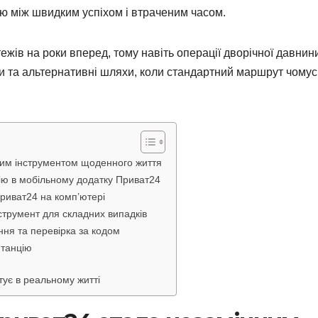
ю між швидким успіхом і втраченим часом.
ежів на роки вперед, тому навіть операції дворічної давнин
ки та альтернативні шляхи, коли стандартний маршрут чомус
ним інструментом щоденного життя
цію в мобільному додатку Приват24
риват24 на комп’ютері
нструмент для складних випадків
ння та перевірка за кодом
итанцію
тує в реальному житті