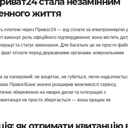
Приват24 стала незамінним
енного життя
ть платежі через Приват24 — від сплати за електроенергію 
ут виконує роль офіційного підтвердження: вона містить дату
перації та статус виконання. Для багатьох це не просто фай
сти факт оплати перед державними органами, комунальними
за паперовий: не вицвітає, не губиться, легко надсилаєтьс
ках ПриватБанк значно розширив можливості сервісу,
ичне збереження на хмарні диски та інтеграцію з
квитанція не просто зберігається — вона працює як
ія: як отримати квитанцію 