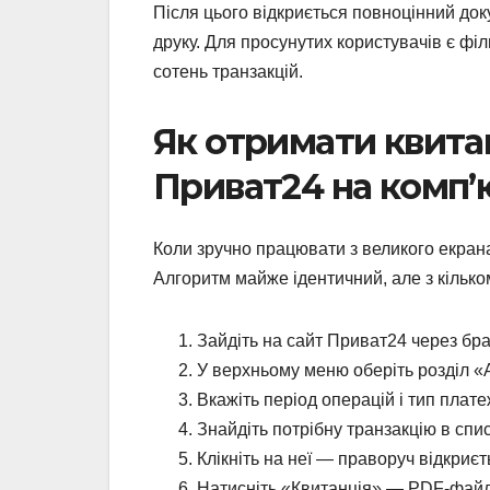
Після цього відкриється повноцінний док
друку. Для просунутих користувачів є фі
сотень транзакцій.
Як отримати квита
Приват24 на комп’
Коли зручно працювати з великого екрана
Алгоритм майже ідентичний, але з кільк
Зайдіть на сайт Приват24 через брауз
У верхньому меню оберіть розділ «
Вкажіть період операцій і тип плате
Знайдіть потрібну транзакцію в спис
Клікніть на неї — праворуч відкриє
Натисніть «Квитанція» — PDF-файл з