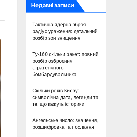
Недавні записи
Тактична ядерна зброя
радіус ураження: детальний
розбір зон знищення
Ту-160 скільки ракет: повний
розбір озброєння
стратегічного
бомбардувальника
Скільки років Києву:
символічна дата, легенди та
те, що кажуть історики
Ангельське число: значення,
розшифровка та послання