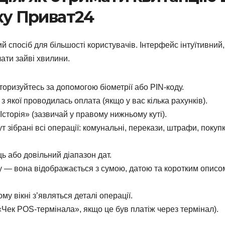
ку Приват24
спосіб для більшості користувачів. Інтерфейс інтуїтивний,
чати зайві хвилини.
торизуйтесь за допомогою біометрії або PIN-коду.
 з якої проводилась оплата (якщо у вас кілька рахунків).
Історія» (зазвичай у правому нижньому куті).
 зібрані всі операції: комунальні, перекази, штрафи, покуп
ць або довільний діапазон дат.
ку — вона відображається з сумою, датою та коротким описо
му вікні з’являться деталі операції.
«Чек POS-термінала», якщо це був платіж через термінал).