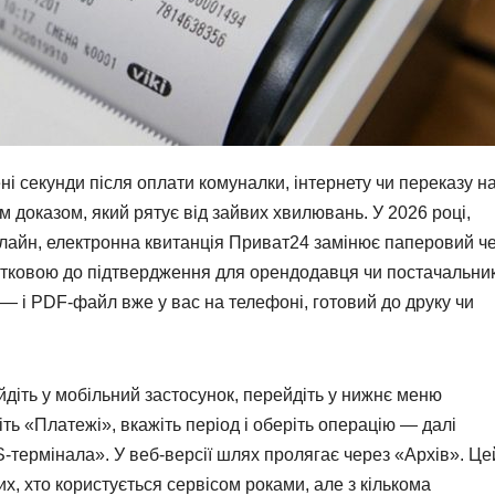
ні секунди після оплати комуналки, інтернету чи переказу н
им доказом, який рятує від зайвих хвилювань. У 2026 році,
нлайн, електронна квитанція Приват24 замінює паперовий ч
одатковою до підтвердження для орендодавця чи постачальни
у — і PDF-файл вже у вас на телефоні, готовий до друку чи
діть у мобільний застосунок, перейдіть у нижнє меню
ніть «Платежі», вкажіть період і оберіть операцію — далі
-термінала». У веб-версії шлях пролягає через «Архів». Це
х, хто користується сервісом роками, але з кількома