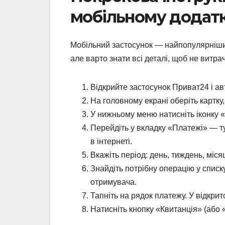
мобільному додат
Мобільний застосунок — найпопулярніший 
але варто знати всі деталі, щоб не витра
Відкрийте застосунок Приват24 і ав
На головному екрані оберіть картку,
У нижньому меню натисніть іконку «
Перейдіть у вкладку «Платежі» — тут
в інтернеті.
Вкажіть період: день, тиждень, міся
Знайдіть потрібну операцію у спис
отримувача.
Тапніть на рядок платежу. У відкрито
Натисніть кнопку «Квитанція» (або 