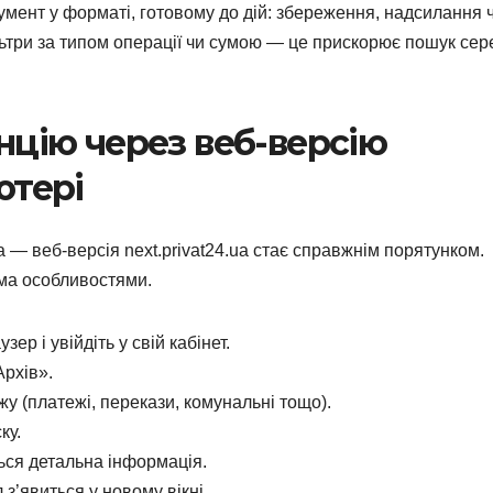
умент у форматі, готовому до дій: збереження, надсилання 
льтри за типом операції чи сумою — це прискорює пошук сер
нцію через веб-версію
ютері
 — веб-версія next.privat24.ua стає справжнім порятунком.
ома особливостями.
ер і увійдіть у свій кабінет.
Архів».
жу (платежі, перекази, комунальні тощо).
ку.
ться детальна інформація.
’явиться у новому вікні.