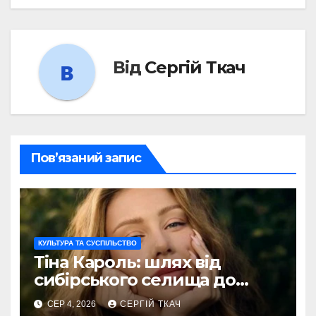
Від
Сергій Ткач
Пов’язаний запис
КУЛЬТУРА ТА СУСПІЛЬСТВО
Тіна Кароль: шлях від
сибірського селища до
голосу України
СЕР 4, 2026
СЕРГІЙ ТКАЧ