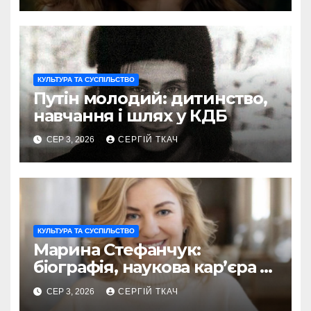
КУЛЬТУРА ТА СУСПІЛЬСТВО
Путін молодий: дитинство,
навчання і шлях у КДБ
СЕР 3, 2026
СЕРГІЙ ТКАЧ
КУЛЬТУРА ТА СУСПІЛЬСТВО
Марина Стефанчук:
біографія, наукова кар’єра та
сім’я
СЕР 3, 2026
СЕРГІЙ ТКАЧ