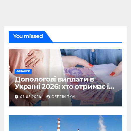
You missed
ФІНАНСИ
Допологові виплати в
Україні 2026: хто отримає і
як оформити
07.08.2026
СЕРГІЙ ТКАЧ