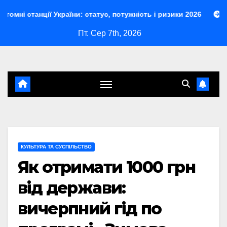
Перейти
 України: статус, потужність і ризики 2026
Кинджал ракета
до
Пт. Сер 7th, 2026
контенту
КУЛЬТУРА ТА СУСПІЛЬСТВО
Як отримати 1000 грн
від держави:
вичерпний гід по