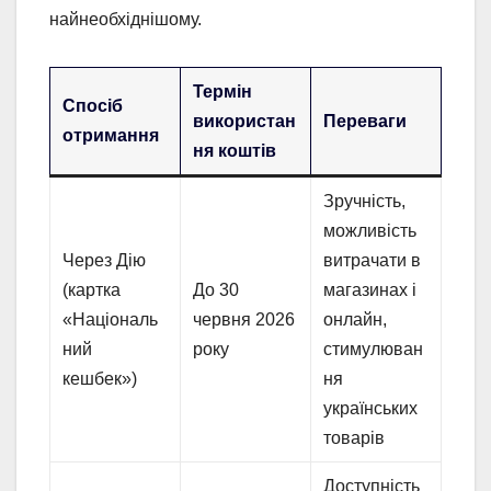
найнеобхіднішому.
Термін
Спосіб
використан
Переваги
отримання
ня коштів
Зручність,
можливість
Через Дію
витрачати в
(картка
До 30
магазинах і
«Національ
червня 2026
онлайн,
ний
року
стимулюван
кешбек»)
ня
українських
товарів
Доступність