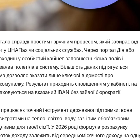
ало справді простим і зручним процесом, який забирає від
рг у ЦНАПах чи соціальних службах. Через портал Дія або
ходиш у особистий кабінет, заповнюєш кілька полів і
аява полетіла в систему. Більшість даних підтягується
ма дозволяє вказати лише ключові відомості про
комуналку. Результат приходить сповіщенням у кабінеті, на
араховуються на вказаний IBAN без зайвої бюрократії.
 працює як точний інструмент державної підтримки: вона
тратами на тепло, світло, воду, газ і тим обов’язковим
ивим для твоєї сім’ї. У 2026 році формула розрахунку
ток доходу залежить від середньомісячного доходу на одн