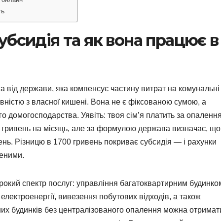
ть
бсидія та як вона працює в
 від держави, яка компенсує частину витрат на комунальні
повністю з власної кишені. Вона не є фіксованою сумою, а
о домогосподарства. Уявіть: твоя сім’я платить за опалення
0 гривень на місяць, але за формулою держава визначає, що
нь. Різницю в 1700 гривень покриває субсидія — і рахунки
шеними.
рокий спектр послуг: управління багатоквартирним будинко
, електроенергії, вивезення побутових відходів, а також
них будинків без централізованого опалення можна отримат