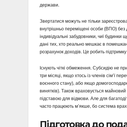
держави.
Звертатися можуть не тільки зареєстрова
внутрішньо переміщені особи (ВПО) без 
індивідуальні забудовники, чиї будинки 
дані тих, хто реально мешкає в помешка
розрахунок доходів. Це робить підтримку
Існують чіткі обмеження. Субсидію не пр
три місяці, якщо хтось із членів сім’ї пе
воєнного стану), або якщо домогосподар
винятків). Також враховується майновий с
підставою для відмови. Але для багатоді
часто працюють м’якше, бо система врах
Підготовка до пода