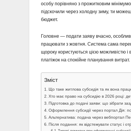
особу порівняно з прожитковим мінімумо
підскочили через холодну зиму, ти може
бюджет.
Головне — подати заяву вчасно, особли
працювати з жовтня. Система сама переві
щороку користуються цією можливістю і 
платіжок на спокійне планування витрат.
Зміст
Що таке житлова субсидія та як вона прац
Хто має право на субсидію в 2026 році: дет
Підготовка до подачі заяви: що зібрати заз
Оформлення субсидії через портал Дія: по
Альтернатива: подача через вебпортал Пе
Після подання: як відстежувати статус і о
Типові помилки при оформленні субсиді