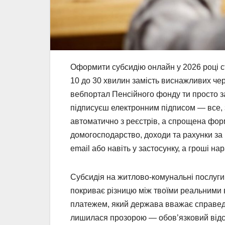
Оформити субсидію онлайн у 2026 році ст
10 до 30 хвилин замість виснажливих че
вебпортал Пенсійного фонду ти просто за
підписуєш електронним підписом — все, з
автоматично з реєстрів, а спрощена фор
домогосподарство, доходи та рахунки за 
email або навіть у застосунку, а гроші н
Субсидія на житлово-комунальні послуги
покриває різницю між твоїми реальними ви
платежем, який держава вважає справедл
лишилася прозорою — обов’язковий відсо