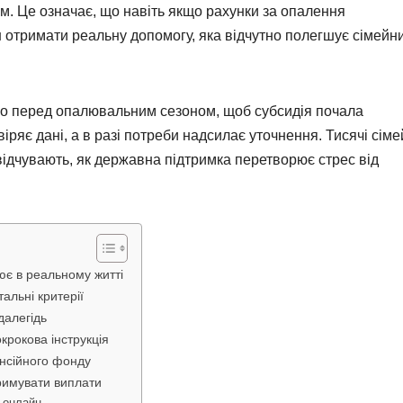
м. Це означає, що навіть якщо рахунки за опалення
ш отримати реальну допомогу, яка відчутно полегшує сімейн
во перед опалювальним сезоном, щоб субсидія почала
ряє дані, а в разі потреби надсилає уточнення. Тисячі сіме
відчувають, як державна підтримка перетворює стрес від
ює в реальному житті
альні критерії
далегідь
крокова інструкція
нсійного фонду
тримувати виплати
ї онлайн