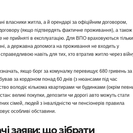
ні власники житла, а й орендарі за офіційним договором,
договору (якщо підтвердять фактичне проживання), а також
ще не прийняті в експлуатацію. Для ВПО враховуються тільки
нні, а державна допомога на проживання не входить у
 справедливою навіть для тих, хто втратив житло через війн
изначать, якщо борг за комуналку перевищує 680 гривень за
ребував за кордоном понад 60 днів (з нюансами під час
ство володіє кількома квартирами чи будинками (окрім певн
тан: великі покупки, депозити чи дорогі авто можуть стати
тних сімей, людей з інвалідністю чи пенсіонерів правила
овує особливі обставини.
чі заяви: що зібрати