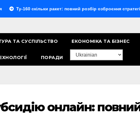
160 скільки ракет: повний розбір озброєння стратегічного бо
ТУРА ТА СУСПІЛЬСТВО
ЕКОНОМІКА ТА БІЗНЕС
ЕХНОЛОГІЇ
ПОРАДИ
бсидію онлайн: повни