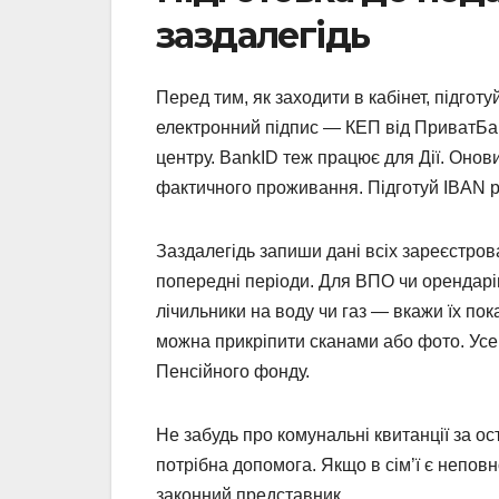
заздалегідь
Перед тим, як заходити в кабінет, підгот
електронний підпис — КЕП від ПриватБан
центру. BankID теж працює для Дії. Онови
фактичного проживання. Підготуй IBAN р
Заздалегідь запиши дані всіх зареєстро
попередні періоди. Для ВПО чи орендарів
лічильники на воду чи газ — вкажи їх по
можна прикріпити сканами або фото. Усе 
Пенсійного фонду.
Не забудь про комунальні квитанції за ос
потрібна допомога. Якщо в сім’ї є неповно
законний представник.