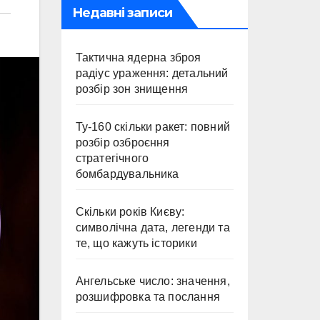
Недавні записи
Тактична ядерна зброя
радіус ураження: детальний
розбір зон знищення
Ту-160 скільки ракет: повний
розбір озброєння
стратегічного
бомбардувальника
Скільки років Києву:
символічна дата, легенди та
те, що кажуть історики
Ангельське число: значення,
розшифровка та послання