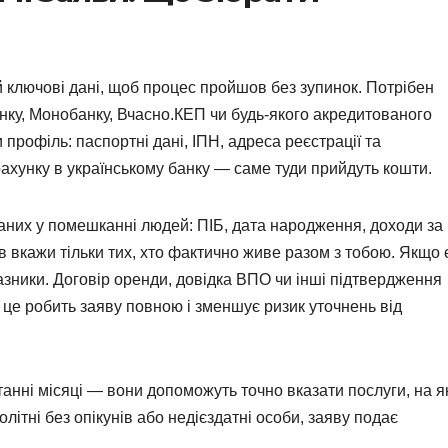
уй ключові дані, щоб процес пройшов без зупинок. Потрібен
ку, Монобанку, Вчасно.КЕП чи будь-якого акредитованого
 профіль: паспортні дані, ІПН, адреса реєстрації та
ахунку в українському банку — саме туди прийдуть кошти.
ваних у помешканні людей: ПІБ, дата народження, доходи за
 вкажи тільки тих, хто фактично живе разом з тобою. Якщо 
казники. Договір оренди, довідка ВПО чи інші підтвердження
це робить заяву повною і зменшує ризик уточнень від
танні місяці — вони допоможуть точно вказати послуги, на я
літні без опікунів або недієздатні особи, заяву подає