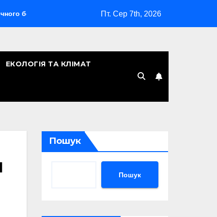
Пт. Сер 7th, 2026
мбардувальника
Скільки років Києву: символічна дата, ле
ЕКОЛОГІЯ ТА КЛІМАТ
Пошук
й
Пошук