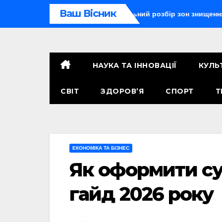
Перейти
Ваш Вісник
оя радіус ураження: детальний розбір зон знищення
Ту-
до
контенту
НАУКА ТА ІННОВАЦІЇ
КУЛЬ
СВІТ
ЗДОРОВ’Я
СПОРТ
Т
ЕКОНОМІКА ТА БІЗНЕС
Як оформити су
гайд 2026 року