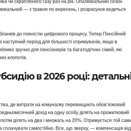
ва чи скрапленого газу раз на рік. Опалювальний сезон
алювальний — з травня по вересень, і розрахунок ведеться
бланків до повністю цифрового процесу. Тепер Пенсійний
 наступний період для більшості отримувачів, якщо в
бливо зручно для пенсіонерів та багатодітних сімей, які
их клопотів.
бсидію в 2026 році: детальн
тва, де витрати на комуналку перевищують обов’язковий
редньомісячний дохід на одну особу ділять на прожитковий
, потім ділять на два і множать на 20%. Отримується той сам
на сплачувати самостійно. Все, що зверху, — компенсація від