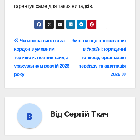
гарантує саме для таких випадків.
Навігація
Чи можна виїхати за
Зміна місця проживання
кордон з умовним
в Україні: юридичні
записів
терміном: повний гайд з
тонкощі, організація
урахуванням реалій 2026
переїзду та адаптація
року
2026
Від
Сергій Ткач