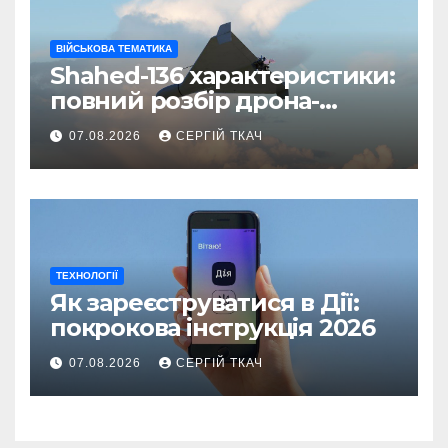
ВІЙСЬКОВА ТЕМАТИКА
Shahed-136 характеристики:
повний розбір дрона-
камікадзе
07.08.2026
СЕРГІЙ ТКАЧ
ТЕХНОЛОГІЇ
Як зареєструватися в Дії:
покрокова інструкція 2026
07.08.2026
СЕРГІЙ ТКАЧ