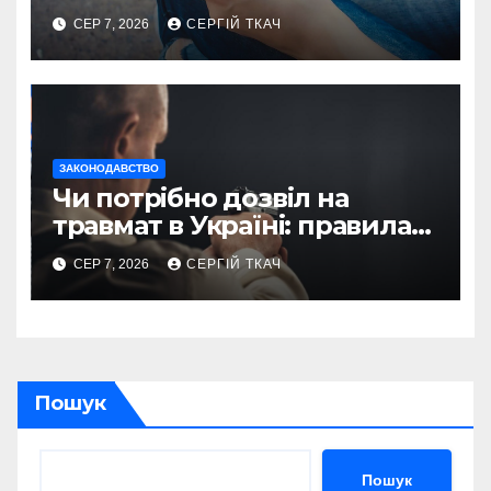
правила і суми
СЕР 7, 2026
СЕРГІЙ ТКАЧ
ЗАКОНОДАВСТВО
Чи потрібно дозвіл на
травмат в Україні: правила
2026
СЕР 7, 2026
СЕРГІЙ ТКАЧ
Пошук
Пошук