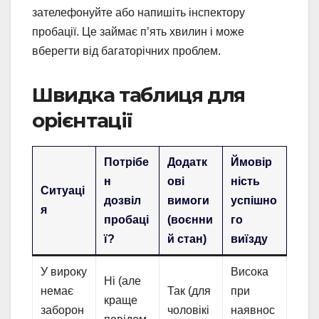
зателефонуйте або напишіть інспектору
пробації. Це займає п’ять хвилин і може
вберегти від багаторічних проблем.
Швидка таблиця для
орієнтації
Потрібе
Додатк
Ймовір
н
ові
ність
Ситуаці
дозвіл
вимоги
успішно
я
пробаці
(воєнни
го
ї?
й стан)
виїзду
У вироку
Висока
Ні (але
немає
Так (для
при
краще
заборон
чоловікі
наявнос