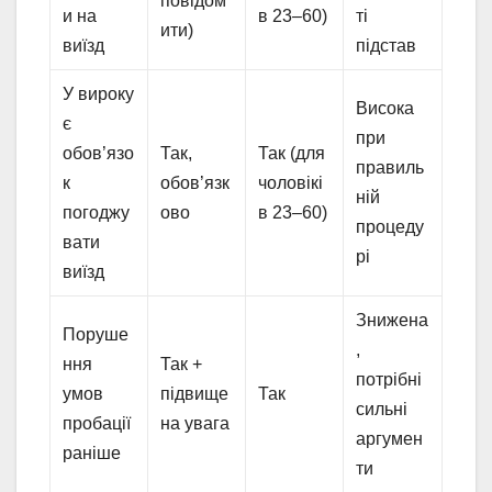
повідом
и на
в 23–60)
ті
ити)
виїзд
підстав
У вироку
Висока
є
при
обов’язо
Так,
Так (для
правиль
к
обов’язк
чоловікі
ній
погоджу
ово
в 23–60)
процеду
вати
рі
виїзд
Знижена
Поруше
,
ння
Так +
потрібні
умов
підвище
Так
сильні
пробації
на увага
аргумен
раніше
ти