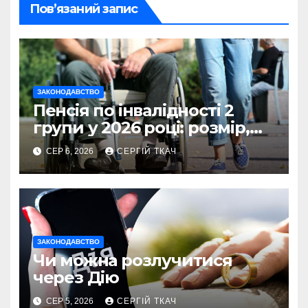
Пов’язаний запис
ЗАКОНОДАВСТВО
Пенсія по інвалідності 2
групи у 2026 році: розмір,
умови та оформлення
СЕР 6, 2026
СЕРГІЙ ТКАЧ
ЗАКОНОДАВСТВО
Чи можна розлучитися
через Дію
СЕР 5, 2026
СЕРГІЙ ТКАЧ