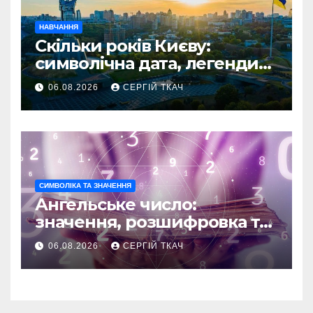
НАВЧАННЯ
Скільки років Києву:
символічна дата, легенди
та те, що кажуть історики
06.08.2026
СЕРГІЙ ТКАЧ
СИМВОЛІКА ТА ЗНАЧЕННЯ
Ангельське число:
значення, розшифровка та
послання
06.08.2026
СЕРГІЙ ТКАЧ