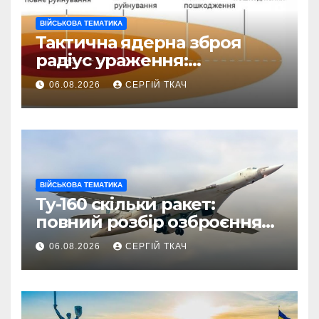
ВІЙСЬКОВА ТЕМАТИКА
Тактична ядерна зброя
радіус ураження:
детальний розбір зон
06.08.2026
СЕРГІЙ ТКАЧ
знищення
ВІЙСЬКОВА ТЕМАТИКА
Ту-160 скільки ракет:
повний розбір озброєння
стратегічного
06.08.2026
СЕРГІЙ ТКАЧ
бомбардувальника