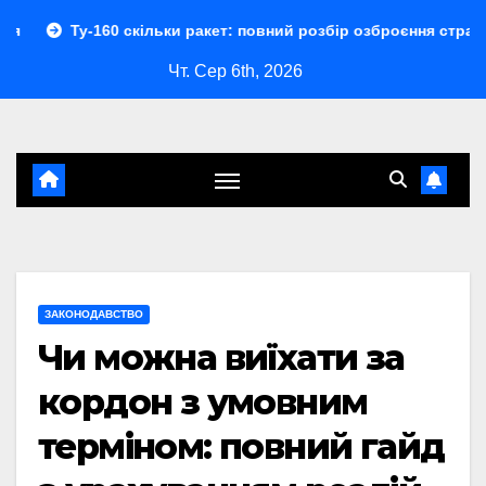
Перейти
0 скільки ракет: повний розбір озброєння стратегічного бомб
до
Чт. Сер 6th, 2026
контенту
ЗАКОНОДАВСТВО
Чи можна виїхати за
кордон з умовним
терміном: повний гайд