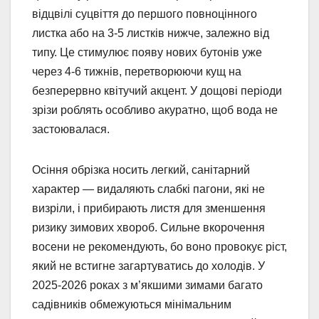
відцвілі суцвіття до першого повноцінного
листка або на 3-5 листків нижче, залежно від
типу. Це стимулює появу нових бутонів уже
через 4-6 тижнів, перетворюючи кущ на
безперервно квітучий акцент. У дощові періоди
зрізи роблять особливо акуратно, щоб вода не
застоювалася.
Осіння обрізка носить легкий, санітарний
характер — видаляють слабкі пагони, які не
визріли, і прибирають листя для зменшення
ризику зимових хвороб. Сильне вкорочення
восени не рекомендують, бо воно провокує ріст,
який не встигне загартуватись до холодів. У
2025-2026 роках з м’якшими зимами багато
садівників обмежуються мінімальним