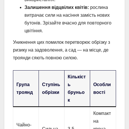
Залишення відцвілих квітів:
рослина
витрачає сили на насіння замість нових
бутонів. Зрізайте вчасно для повторного
цвітіння.
Уникнення цих помилок перетворює обрізку з
ризику на задоволення, а сад — на місце, де
троянди сяють повною силою.
Кількіст
Група
Ступінь
ь
Особли
троянд
обрізки
бруньо
вості
к
Компакт
на
Чайно-
Сильна
3-5
крона,