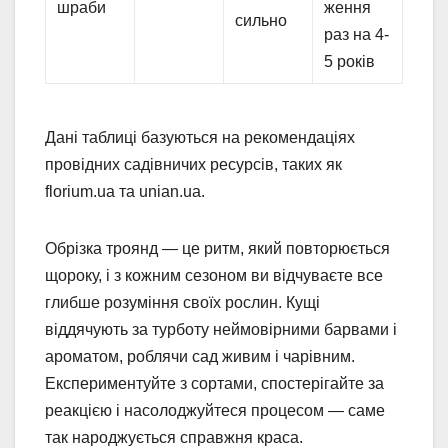
шраби
ження
сильно
раз на 4-
5 років
Дані таблиці базуються на рекомендаціях
провідних садівничих ресурсів, таких як
florium.ua та unian.ua.
Обрізка троянд — це ритм, який повторюється
щороку, і з кожним сезоном ви відчуваєте все
глибше розуміння своїх рослин. Кущі
віддячують за турботу неймовірними барвами і
ароматом, роблячи сад живим і чарівним.
Експериментуйте з сортами, спостерігайте за
реакцією і насолоджуйтеся процесом — саме
так народжується справжня краса.