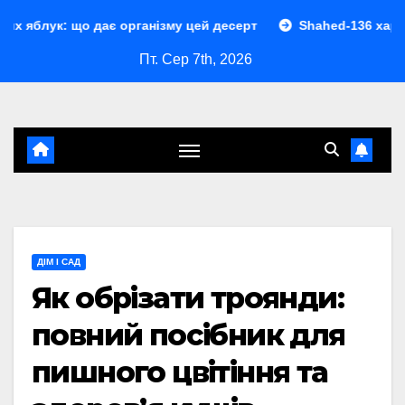
Перейти
 дає організму цей десерт
Shahed-136 характеристики: 
до
Пт. Сер 7th, 2026
контенту
ДІМ І САД
Як обрізати троянди:
повний посібник для
пишного цвітіння та