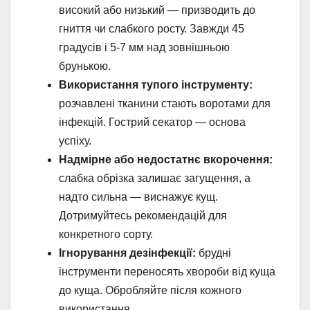
високий або низький — призводить до
гниття чи слабкого росту. Завжди 45
градусів і 5-7 мм над зовнішньою
брунькою.
Використання тупого інструменту:
розчавлені тканини стають воротами для
інфекцій. Гострий секатор — основа
успіху.
Надмірне або недостатнє вкорочення:
слабка обрізка залишає загущення, а
надто сильна — виснажує кущ.
Дотримуйтесь рекомендацій для
конкретного сорту.
Ігнорування дезінфекції:
брудні
інструменти переносять хвороби від куща
до куща. Обробляйте після кожного
використання.