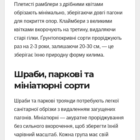
Плетисті рамблери з дрібними квітами
обрізають мінімально, зберігаючи довгі пагони
для покриття опор. Клаймбери з великими
квітками вкорочують на третину, видаляючи
старі гілки. Ґрунтопокривні сорти проріджують
раз на 2-3 роки, залишаючи 20-30 см, — це
зберігає їхню природну форму килима.
Шраби, паркові та
мініатюрні сорти
Шраби та паркові троянди потребують легкої
санітарної обрізки з видаленням загущених
пагонів. Мініатюрні — акуратне проріджування
без сильного вкорочення, щоб зберегти їхній
чарівний масштаб. Кожна група має свій