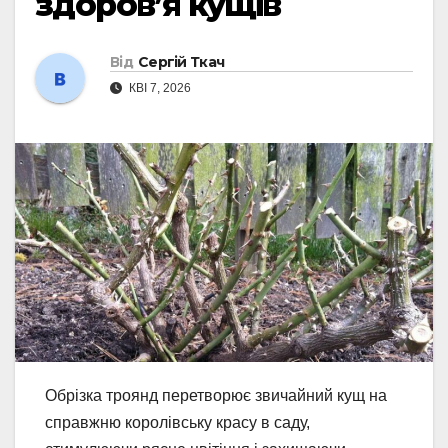
здоров’я кущів
Від
Сергій Ткач
КВІ 7, 2026
Обрізка троянд перетворює звичайний кущ на
справжню королівську красу в саду,