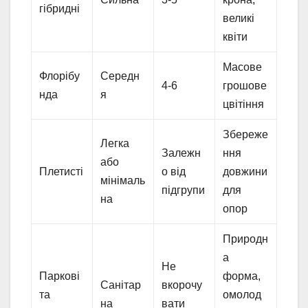
гібридні
великі
квіти
Масове
Флорібу
Середн
4-6
грошове
нда
я
цвітіння
Збереже
Легка
Залежн
ння
або
Плетисті
о від
довжини
мінімаль
підгрупи
для
на
опор
Природн
а
Не
Паркові
форма,
Санітар
вкорочу
та
омолод
на
вати