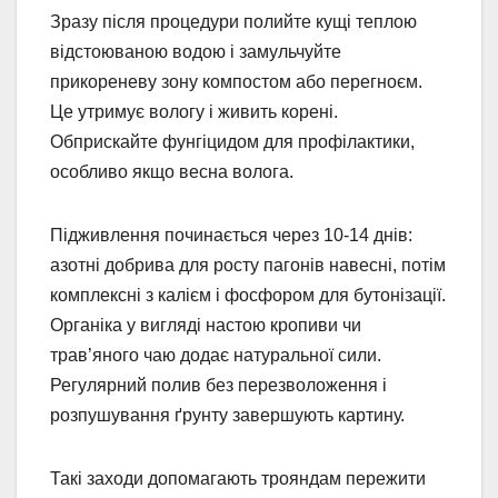
Зразу після процедури полийте кущі теплою
відстоюваною водою і замульчуйте
прикореневу зону компостом або перегноєм.
Це утримує вологу і живить корені.
Обприскайте фунгіцидом для профілактики,
особливо якщо весна волога.
Підживлення починається через 10-14 днів:
азотні добрива для росту пагонів навесні, потім
комплексні з калієм і фосфором для бутонізації.
Органіка у вигляді настою кропиви чи
трав’яного чаю додає натуральної сили.
Регулярний полив без перезволоження і
розпушування ґрунту завершують картину.
Такі заходи допомагають трояндам пережити