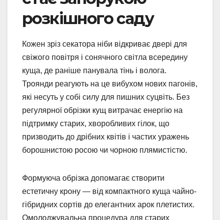
розкішного саду
Кожен зріз секатора ніби відкриває двері для
свіжого повітря і сонячного світла всередину
куща, де раніше панувала тінь і волога.
Троянди реагують на це вибухом нових пагонів,
які несуть у собі силу для пишних суцвіть. Без
регулярної обрізки кущ витрачає енергію на
підтримку старих, хворобливих гілок, що
призводить до дрібних квітів і частих уражень
борошнистою росою чи чорною плямистістю.
Формуюча обрізка допомагає створити
естетичну крону — від компактного куща чайно-
гібридних сортів до елегантних арок плетистих.
Омолоджувальна процедура для старих