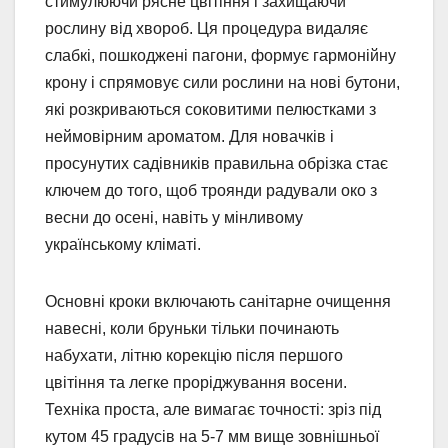
стимулюючи рясне цвітіння і захищаючи
рослину від хвороб. Ця процедура видаляє
слабкі, пошкоджені пагони, формує гармонійну
крону і спрямовує сили рослини на нові бутони,
які розкриваються соковитими пелюстками з
неймовірним ароматом. Для новачків і
просунутих садівників правильна обрізка стає
ключем до того, щоб троянди радували око з
весни до осені, навіть у мінливому
українському кліматі.
Основні кроки включають санітарне очищення
навесні, коли бруньки тільки починають
набухати, літню корекцію після першого
цвітіння та легке проріджування восени.
Техніка проста, але вимагає точності: зріз під
кутом 45 градусів на 5-7 мм вище зовнішньої