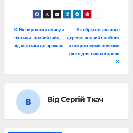
Навігація
Як виростити сливу з
Як обрізати грошове
кісточки: повний гайд
дерево: повний посібник
записів
від кісточки до врожаю
з покроковими описами
фото для пишної крони
Від
Сергій Ткач