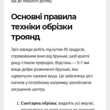
ще до першого дотику.
Основні правила
техніки обрізки
троянд
Зріз завжди робіть під кутом 45 градусів,
спрямованим вниз від бруньки, щоб краплі
дощу стікали природно. Відстань — 5-7 мм
вище добре розвиненої бруньки, яка
«дивиться» назовні куща. Це забезпечує ріст
пагонів у потрібному напрямку, запобігаючи
загущенню центру.
Санітарна обрізка:
видаліть усі мертві,
пошкоджені чи хворі пагони до здорової