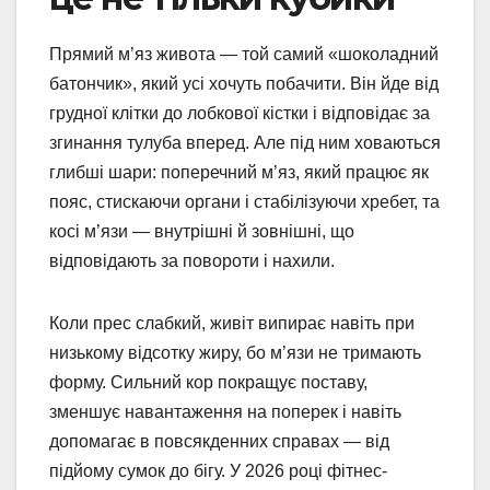
Прямий м’яз живота — той самий «шоколадний
батончик», який усі хочуть побачити. Він йде від
грудної клітки до лобкової кістки і відповідає за
згинання тулуба вперед. Але під ним ховаються
глибші шари: поперечний м’яз, який працює як
пояс, стискаючи органи і стабілізуючи хребет, та
косі м’язи — внутрішні й зовнішні, що
відповідають за повороти і нахили.
Коли прес слабкий, живіт випирає навіть при
низькому відсотку жиру, бо м’язи не тримають
форму. Сильний кор покращує поставу,
зменшує навантаження на поперек і навіть
допомагає в повсякденних справах — від
підйому сумок до бігу. У 2026 році фітнес-