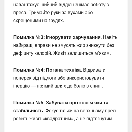
навантажує шийний відділ і знімає роботу з
преса. Тримайте руки за вухами або
схрещеними на грудях.
Помилка №3: Ігнорувати харчування.
Навіть
найкращі вправи не змусять жир зникнути без
дефіциту калорій. Живіт залишиться м’яким.
Помилка №4: Погана техніка.
Відривати
поперек від підлоги або використовувати
інерцію — прямий шлях до болю в спині.
Помилка №5: Забувати про косі м’язи та
стабільність.
Фокус тільки на верхньому пресі
робить живіт «квадратним», а не підтягнутим.