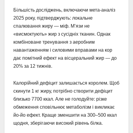
Більшість досліджень, включаючи мета-аналіз
2025 року, підтверджують: локальне
спалювання жиру — міф. М’язи не
«висмоктують» жир з сусідніх тканин. Однак
комбіноване тренування з аеробним
навантаженням і силовими вправами на кор
дає помітний ефект на вісцеральний жир — до
20% за 12 тижнів.
Калорійний дефіцит залишається королем. Щоб
скинути 1 кг жиру, потрібно створити дефіцит
близько 7700 ккал. Але не голодуйте: різке
обмеження сповільнює метаболізм і викликає
йо-йо ефект. Краще зменшити на 300–500 ккал
щодня, зберігаючи високий рівень білка.