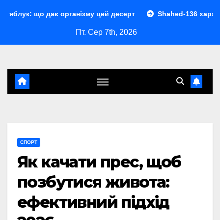
Перейти
ає організму цей десерт
Shahed-136 характеристики: по
до
Пт. Сер 7th, 2026
контенту
СПОРТ
Як качати прес, щоб
позбутися живота:
ефективний підхід