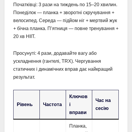
Початківці: 3 рази на тиждень по 15–20 хвилин.
Понеділок — планка + зворотні скручування +
велосипед. Середа — підйом ніг + мертвий жук
+ бічна планка. П’ятниця — повне тренування +
20 хв HIIT.
Просунуті: 4 рази, додавайте вагу або
ускладнення (гантелі, TRX). Чергування
статичних і динамічних вправ дає найкращий
результат.
Ключов
Час на
Рівень
Частота
і
сесію
вправи
Планка,