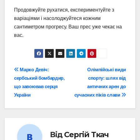
Продовжуйте рухатися, експериментуйте з
варіаціями і насолоджуйтеся кожним
сантиметром прогресу. Ваш прес уже чекає на
вас.
Навігація
Марко Девіч:
Олімпійські види
сербський бомбардир,
спорту: шлях від
записів
що завоював серця
античних арен до
України
сучасних піків слави
Від
Сергій Ткач