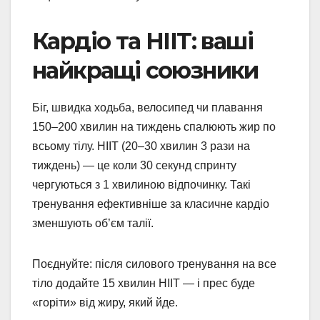
Кардіо та HIIT: ваші
найкращі союзники
Біг, швидка ходьба, велосипед чи плавання
150–200 хвилин на тиждень спалюють жир по
всьому тілу. HIIT (20–30 хвилин 3 рази на
тиждень) — це коли 30 секунд спринту
чергуються з 1 хвилиною відпочинку. Такі
тренування ефективніше за класичне кардіо
зменшують об’єм талії.
Поєднуйте: після силового тренування на все
тіло додайте 15 хвилин HIIT — і прес буде
«горіти» від жиру, який йде.