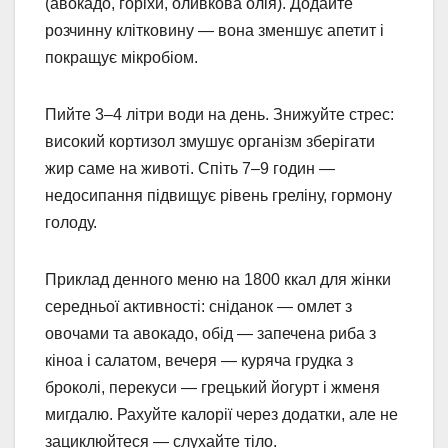
(авокадо, горіхи, оливкова олія). Додайте
розчинну клітковину — вона зменшує апетит і
покращує мікробіом.
Пийте 3–4 літри води на день. Знижуйте стрес:
високий кортизол змушує організм зберігати
жир саме на животі. Спіть 7–9 годин —
недосипання підвищує рівень греліну, гормону
голоду.
Приклад денного меню на 1800 ккал для жінки
середньої активності: сніданок — омлет з
овочами та авокадо, обід — запечена риба з
кіноа і салатом, вечеря — куряча грудка з
броколі, перекуси — грецький йогурт і жменя
мигдалю. Рахуйте калорії через додатки, але не
зациклюйтеся — слухайте тіло.