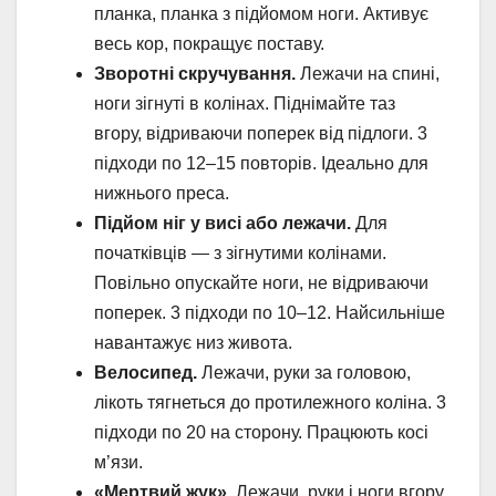
планка, планка з підйомом ноги. Активує
весь кор, покращує поставу.
Зворотні скручування.
Лежачи на спині,
ноги зігнуті в колінах. Піднімайте таз
вгору, відриваючи поперек від підлоги. 3
підходи по 12–15 повторів. Ідеально для
нижнього преса.
Підйом ніг у висі або лежачи.
Для
початківців — з зігнутими колінами.
Повільно опускайте ноги, не відриваючи
поперек. 3 підходи по 10–12. Найсильніше
навантажує низ живота.
Велосипед.
Лежачи, руки за головою,
лікоть тягнеться до протилежного коліна. 3
підходи по 20 на сторону. Працюють косі
м’язи.
«Мертвий жук».
Лежачи, руки і ноги вгору.