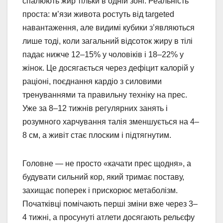
спалюють жир тільки в одній зоні. Реальність
проста: м’язи живота ростуть від targeted
навантаження, але видимі кубики з’являються
лише тоді, коли загальний відсоток жиру в тілі
падає нижче 12–15% у чоловіків і 18–22% у
жінок. Це досягається через дефіцит калорій у
раціоні, поєднання кардіо з силовими
тренуваннями та правильну техніку на прес.
Уже за 8–12 тижнів регулярних занять і
розумного харчування талія зменшується на 4–
8 см, а живіт стає плоским і підтягнутим.
Головне — не просто «качати прес щодня», а
будувати сильний кор, який тримає поставу,
захищає поперек і прискорює метаболізм.
Початківці помічають перші зміни вже через 3–
4 тижні, а просунуті атлети досягають рельєфу