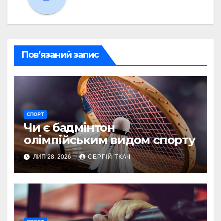
Пов’язаний запис
СПОРТ
Чи є бадмінтон
олімпійським видом спорту
ЛИП 28, 2026
СЕРГІЙ ТКАЧ