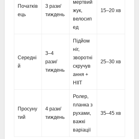
мертвий
Початків
3 рази/
жук,
15–20 хв
ець
тиждень
велосип
ед
Підйом
ніг,
3–4
Середні
зворотні
рази/
25–30 хв
й
скручув
тиждень
ання +
HIIT
Ролер,
планка з
Просуну
4 рази/
рухами,
35–45 хв
тий
тиждень
важкі
варіації