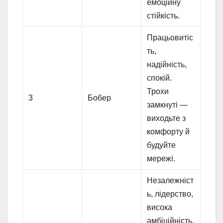
емоційну
стійкість.
Працьовитіс
ть,
надійність,
спокій.
Трохи
3
Бобер
замкнуті —
виходьте з
комфорту й
будуйте
мережі.
Незалежніст
ь, лідерство,
висока
амбіційність.