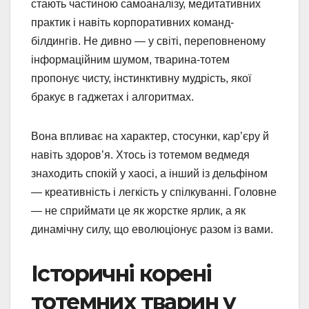
стають частиною самоаналізу, медитативних
практик і навіть корпоративних команд-
білдингів. Не дивно — у світі, переповненому
інформаційним шумом, тварина-тотем
пропонує чисту, інстинктивну мудрість, якої
бракує в гаджетах і алгоритмах.
Вона впливає на характер, стосунки, кар’єру й
навіть здоров’я. Хтось із тотемом ведмедя
знаходить спокій у хаосі, а інший із дельфіном
— креативність і легкість у спілкуванні. Головне
— не сприймати це як жорстке ярлик, а як
динамічну силу, що еволюціонує разом із вами.
Історичні корені
тотемних тварин у