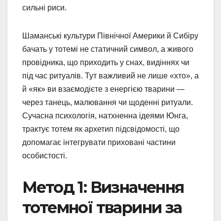
сильні риси.
Шаманські культури Північної Америки й Сибіру
бачать у тотемі не статичний символ, а живого
провідника, що приходить у снах, видіннях чи
під час ритуалів. Тут важливий не лише «хто», а
й «як» ви взаємодієте з енергією тварини —
через танець, малювання чи щоденні ритуали.
Сучасна психологія, натхненна ідеями Юнга,
трактує тотем як архетип підсвідомості, що
допомагає інтегрувати приховані частини
особистості.
Метод 1: Визначення
тотемної тварини за