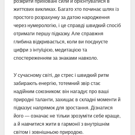
розкрити приховані сили й орієнтуватися в
життєвих викликах. Багато хто починає шлях із
простого розрахунку за датою народження
через нумерологію, і це справді швидкий спосіб
отримати першу підказку. Але справжня
глибина відкривається, коли ви поєднуєте
цифри з інтуїцією, медитацією та
спостереженням за знаками навколо.
У сучасному світі, де стрес і швидкий ритм
забирають енергію, тотемний звір стає
надійним союзником: він нагадує про ваші
природні таланти, захищає в складні моменти й
підказує напрямок для зростання. Дізнатися
його — означає не тільки зрозуміти себе краще,
а й навчитися жити в гармонії з внутрішнім
світом і зовнішньою природою.