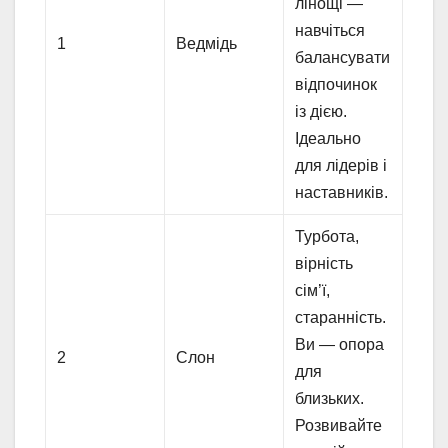
лінощі —
навчіться
1
Ведмідь
балансувати
відпочинок
із дією.
Ідеально
для лідерів і
наставників.
Турбота,
вірність
сім’ї,
старанність.
Ви — опора
2
Слон
для
близьких.
Розвивайте