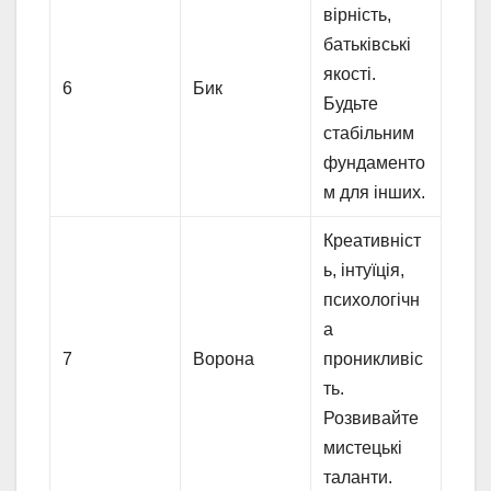
вірність,
батьківські
якості.
6
Бик
Будьте
стабільним
фундаменто
м для інших.
Креативніст
ь, інтуїція,
психологічн
а
7
Ворона
проникливіс
ть.
Розвивайте
мистецькі
таланти.