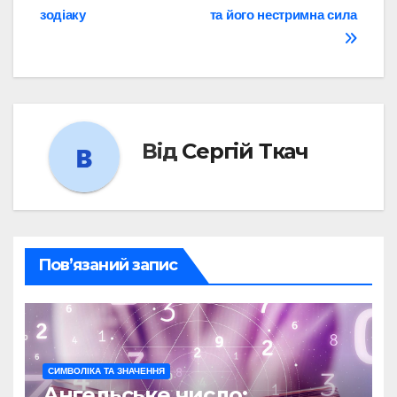
записів
зодіаку
та його нестримна сила
Від
Сергій Ткач
Пов’язаний запис
СИМВОЛІКА ТА ЗНАЧЕННЯ
Ангельське число: