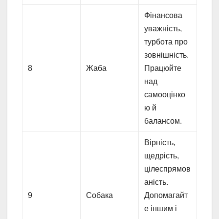
Фінансова
уважність,
турбота про
зовнішність.
8
Жаба
Працюйте
над
самооцінко
ю й
балансом.
Вірність,
щедрість,
цілеспрямов
аність.
9
Собака
Допомагайт
е іншим і