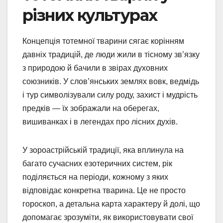
різних культурах
Концепція тотемної тварини сягає корінням
давніх традицій, де люди жили в тісному зв’язку
з природою й бачили в звірах духовних
союзників. У слов’янських землях вовк, ведмідь
і тур символізували силу роду, захист і мудрість
предків — їх зображали на оберегах,
вишиванках і в легендах про лісних духів.
У зороастрійській традиції, яка вплинула на
багато сучасних езотеричних систем, рік
поділяється на періоди, кожному з яких
відповідає конкретна тварина. Це не просто
гороскоп, а детальна карта характеру й долі, що
допомагає зрозуміти, як використовувати свої