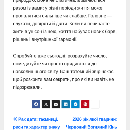
природою. Вона не статична, а змінюється
разом із вами: у різні періоди життя може
проявлятися сильніше чи слабше. Головне —
слухати, довіряти й діяти. Коли ви починаєте
жити в унісон із нею, життя набуває нових барв,
рішень і внутрішньої гармонії.
Спробуйте вже сьогодні: розрахуйте число,
помедитуйте чи просто придивіться до
навколишнього світу. Ваш тотемний звір чекає,
щоб розкрити вам секрети, про які ви навіть не
підозрювали.
Навігація
Рак дати: таємниці,
2026 рік якої тварини:
риси та характер знаку
Червоний Вогняний Кінь