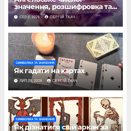
значення, розшифровка та
послання
СЕР 6, 2026
СЕРГІЙ ТКАЧ
СИМВОЛІКА ТА ЗНАЧЕННЯ
Як гадати на картах
ЛИП 29, 2026
СЕРГІЙ ТКАЧ
СИМВОЛІКА ТА ЗНАЧЕННЯ
Як дізнатися свій аркан за