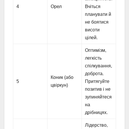
4
Орел
Вчіться
планувати й
не боятися
висоти
цілей.
Оптимізм,
легкість
спілкування,
доброта.
Коник (або
5
Притягуйте
цвіркун)
позитив і не
зупиняйтеся
на
дрібницях.
Лідерство,