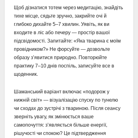
Щоб дізнатися тотем через медитацію, знайдіть
тихе місце, сядьте зручно, закрийте очі й
глибоко дихайте 5–7 хвилин. Уявіть, як ви
входите в ліс або печеру — простір вашої
підсвідомості. Запитайте: «Яка тварина є моїм
провідником?» Не форсуйте — дозвольте
образу з’явитися природно. Повторюйте
практику 7–10 днів поспіль, записуйте все в
щоденник.
Шаманський варіант включає «подорож у
нижній світ» — візуалізацію спуску по тунелю
чи сходах до зустрічі з твариною. Після сеансу
зверніть увагу, як змінюється ваше
самопочуття: з’являється більше енергії,
рішучості чи спокою? Це підтвердження