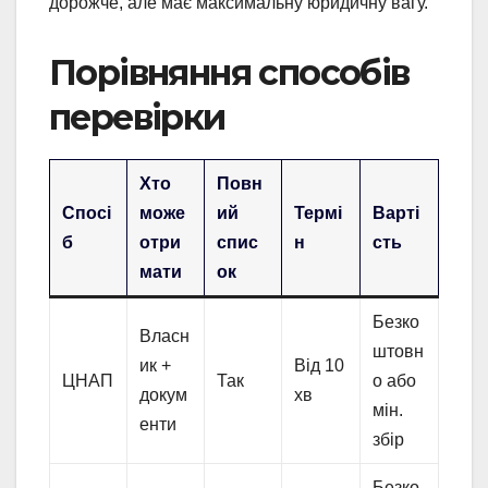
дорожче, але має максимальну юридичну вагу.
Порівняння способів
перевірки
Хто
Повн
Спосі
може
ий
Термі
Варті
б
отри
спис
н
сть
мати
ок
Безко
Власн
штовн
ик +
Від 10
ЦНАП
Так
о або
докум
хв
мін.
енти
збір
Безко