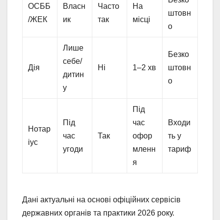
ОСББ
Власн
Часто
На
штовн
/ЖЕК
ик
так
місці
о
Лише
Безко
себе/
Дія
Ні
1–2 хв
штовн
дитин
о
у
Під
Під
час
Входи
Нотар
час
Так
офор
ть у
іус
угоди
мленн
тариф
я
Дані актуальні на основі офіційних сервісів
державних органів та практики 2026 року.