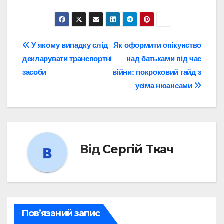
Навігація
У якому випадку слід
Як оформити опікунство
декларувати транспортні
над батьками під час
записів
засоби
війни: покроковий гайд з
усіма нюансами
Від
Сергій Ткач
Пов’язаний запис