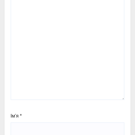
Ім'я
*