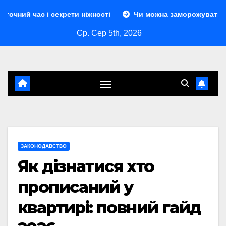
Перейти
і секрети ніжності
Чи можна заморожувати сир: повний г
до
Ср. Сер 5th, 2026
контенту
ЗАКОНОДАВСТВО
Як дізнатися хто
прописаний у
квартирі: повний гайд