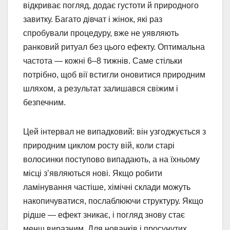
відкриває погляд, додає густоти й природного
завитку. Багато дівчат і жінок, які раз
спробували процедуру, вже не уявляють
ранковий ритуал без цього ефекту. Оптимальна
частота — кожні 6–8 тижнів. Саме стільки
потрібно, щоб вії встигли оновитися природним
шляхом, а результат залишався свіжим і
безпечним.
Цей інтервал не випадковий: він узгоджується з
природним циклом росту вій, коли старі
волосинки поступово випадають, а на їхньому
місці з’являються нові. Якщо робити
ламінування частіше, хімічні склади можуть
накопичуватися, послаблюючи структуру. Якщо
рідше — ефект зникає, і погляд знову стає
менш виразним. Для новачків і просунутих