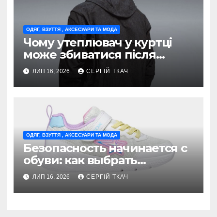
ОДЯГ, ВЗУТТЯ , АКСЕСУАРИ ТА МОДА
Чому утеплювач у куртці
може збиватися після
прання — поради з догляду
ЛИП 16, 2026
СЕРГІЙ ТКАЧ
ОДЯГ, ВЗУТТЯ , АКСЕСУАРИ ТА МОДА
Безопасность начинается с
обуви: как выбрать
кроссовки для девочек
ЛИП 16, 2026
СЕРГІЙ ТКАЧ