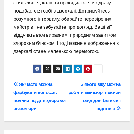
стиль життя, коли ви прокидаєтеся й одразу
подобаєтеся собі в дзеркалі. Дотримуйтесь
розумного інтервалу, обирайте перевірених
майстрів і не забувайте про догляд. Ваші вії
віддячать вам виразним, природним завитком і
здоровим блиском. І тоді кожне відображення в
дзеркалі стане маленькою перемогою.
Навігація
Як часто можна
З якого віку можна
фарбувати волосся:
робити манікюр: повний
записів
повний гід для здорової
гайд для батьків і
шевелюри
підлітків