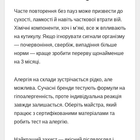
Часте повторення без пауз може призвести до
сухості, ламкості й навіть часткової втрати вій.
Хімічні компоненти, хоч і м’які, все ж впливають
на кутикулу. Якщо ігнорувати сигнали організму
— почервоніння, свербіж, випадіння більше
норми — краще зробити перерву щонайменше
на 3 місяці.
Алергія на склади зустрічається рідко, але
можлива. Сучасні бренди тестують формули на
гіпоалергенність, проте індивідуальна реакція
завжди залишається. Оберіть майстра, який
працює з сертифікованими матеріалами та
робить тест на алергію.
Найкращий захист — якісний післядогляд і