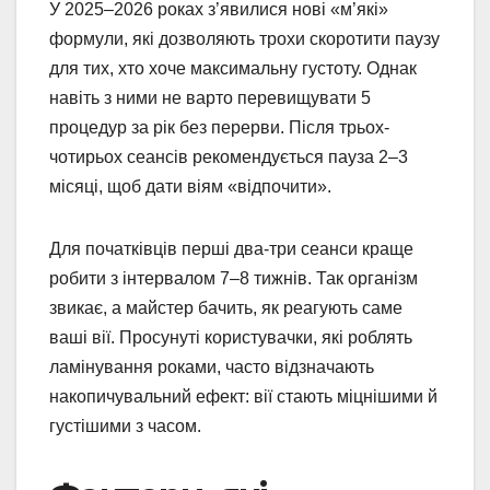
У 2025–2026 роках з’явилися нові «м’які»
формули, які дозволяють трохи скоротити паузу
для тих, хто хоче максимальну густоту. Однак
навіть з ними не варто перевищувати 5
процедур за рік без перерви. Після трьох-
чотирьох сеансів рекомендується пауза 2–3
місяці, щоб дати віям «відпочити».
Для початківців перші два-три сеанси краще
робити з інтервалом 7–8 тижнів. Так організм
звикає, а майстер бачить, як реагують саме
ваші вії. Просунуті користувачки, які роблять
ламінування роками, часто відзначають
накопичувальний ефект: вії стають міцнішими й
густішими з часом.