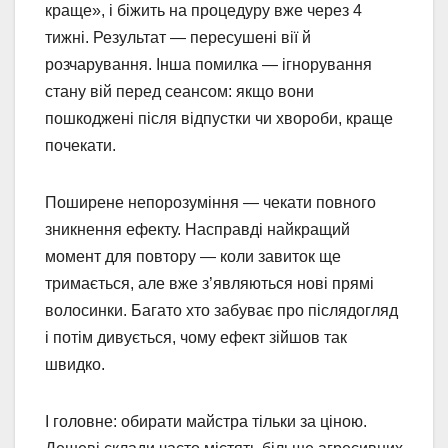
краще», і біжить на процедуру вже через 4
тижні. Результат — пересушені вії й
розчарування. Інша помилка — ігнорування
стану вій перед сеансом: якщо вони
пошкоджені після відпустки чи хвороби, краще
почекати.
Поширене непорозуміння — чекати повного
зникнення ефекту. Насправді найкращий
момент для повтору — коли завиток ще
тримається, але вже з’являються нові прямі
волосинки. Багато хто забуває про післядогляд
і потім дивується, чому ефект зійшов так
швидко.
І головне: обирати майстра тільки за ціною.