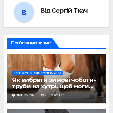
Від
Сергій Ткач
Пов’язаний запис
ОДЯГ, ВЗУТТЯ , АКСЕСУАРИ ТА МОДА
Як вибрати зимові чоботи-
труби на хутрі, щоб ноги
залишалися в теплі навіть у
ЛИП 25, 2026
СЕРГІЙ ТКАЧ
морози