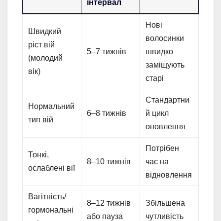
інтервал
Нові
Швидкий
волосинки
ріст вій
5–7 тижнів
швидко
(молодий
заміщують
вік)
старі
Стандартни
Нормальний
6–8 тижнів
й цикл
тип вій
оновлення
Потрібен
Тонкі,
8–10 тижнів
час на
ослаблені вії
відновлення
Вагітність/
8–12 тижнів
Збільшена
гормональні
або пауза
чутливість