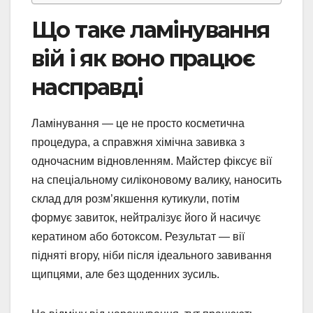
Що таке ламінування
вій і як воно працює
насправді
Ламінування — це не просто косметична
процедура, а справжня хімічна завивка з
одночасним відновленням. Майстер фіксує вії
на спеціальному силіконовому валику, наносить
склад для розм’якшення кутикули, потім
формує завиток, нейтралізує його й насичує
кератином або ботоксом. Результат — вії
підняті вгору, ніби після ідеального завивання
щипцями, але без щоденних зусиль.