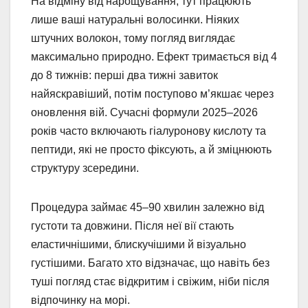
На відміну від нарощування, тут працюють
лише ваші натуральні волосинки. Ніяких
штучних волокон, тому погляд виглядає
максимально природно. Ефект тримається від 4
до 8 тижнів: перші два тижні завиток
найяскравіший, потім поступово м’якшає через
оновлення вій. Сучасні формули 2025–2026
років часто включають гіалуронову кислоту та
пептиди, які не просто фіксують, а й зміцнюють
структуру зсередини.
Процедура займає 45–90 хвилин залежно від
густоти та довжини. Після неї вії стають
еластичнішими, блискучішими й візуально
густішими. Багато хто відзначає, що навіть без
туші погляд стає відкритим і свіжим, ніби після
відпочинку на морі.