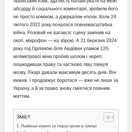
львівський язик, здатність балансувати на межі
абсурду й соціального коментаря, зробили його
не просто коміком, а дзеркалом епохи. Коли 24
лютого 2022 року почалася повномасштабна
війна, Розовий не вагався: сцену замінив на
окоп, мікрофон — на зброю. А 21 березня 2024
року під Орлівкою біля Авдіївки уламок 120-
міліметрової міни пробив шолом і череп,
пошкодивши праву та частково ліву півкулі
мозку. Лікарі давали максимум десять днів. Він
вижив. І продовжує боротися — вже не лише за
Україну, а й за право знову сміятися повним
життям.
Зміст
Львівські корені та перші кроки в гуморі