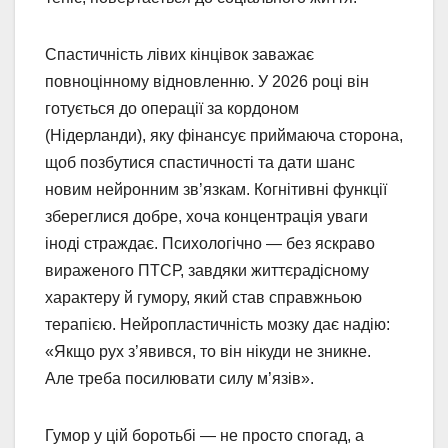
Спастичність лівих кінцівок заважає
повноцінному відновленню. У 2026 році він
готується до операції за кордоном
(Нідерланди), яку фінансує приймаюча сторона,
щоб позбутися спастичності та дати шанс
новим нейронним зв’язкам. Когнітивні функції
збереглися добре, хоча концентрація уваги
іноді страждає. Психологічно — без яскраво
вираженого ПТСР, завдяки життєрадісному
характеру й гумору, який став справжньою
терапією. Нейропластичність мозку дає надію:
«Якщо рух з’явився, то він нікуди не зникне.
Але треба посилювати силу м’язів».
Гумор у цій боротьбі — не просто спогад, а