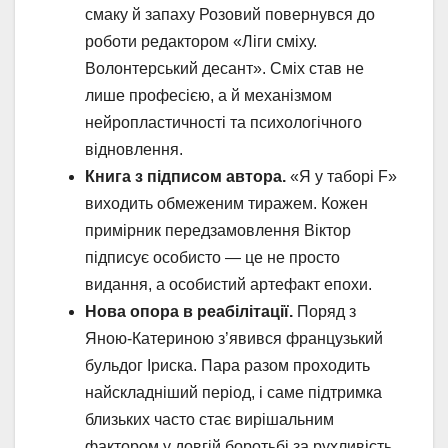
смаку й запаху Розовий повернувся до
роботи редактором «Ліги сміху.
Волонтерський десант». Сміх став не
лише професією, а й механізмом
нейропластичності та психологічного
відновлення.
Книга з підписом автора.
«Я у таборі F»
виходить обмеженим тиражем. Кожен
примірник передзамовлення Віктор
підписує особисто — це не просто
видання, а особистий артефакт епохи.
Нова опора в реабілітації.
Поряд з
Яною-Катериною з’явився французький
бульдог Іриска. Пара разом проходить
найскладніший період, і саме підтримка
близьких часто стає вирішальним
фактором у довгій боротьбі за рухливість.