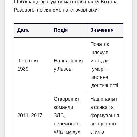
Щоб краще зрозуміти масштаб шляху Віктора
Розового, поглянемо на ключові віхи:
Дата
Подія
Значення
Початок
шляху в
9 жовтня
Народження
місті, де
1989
у Львові
гумор —
частина
ідентичності
Створення
Національн
команди
а слава та
2011–2017
ЗЛС,
формування
перемога в
авторського
«Лізі сміху»
стилю