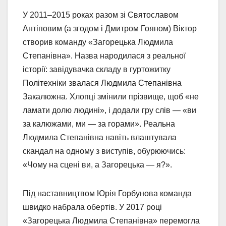
У 2011–2015 роках разом зі Святославом
Антіповим (а згодом і Дмитром Гояном) Віктор
створив команду «Загорецька Людмила
Степанівна». Назва народилася з реальної
історії: завідувачка складу в гуртожитку
Політехніки звалася Людмила Степанівна
Закалюжна. Хлопці змінили прізвище, щоб «не
ламати долю людині», і додали гру слів — «ви
за калюжами, ми — за горами». Реальна
Людмила Степанівна навіть влаштувала
скандал на одному з виступів, обурюючись:
«Чому на сцені ви, а Загорецька — я?».
Під наставництвом Юрія Горбунова команда
швидко набрала обертів. У 2017 році
«Загорецька Людмила Степанівна» перемогла