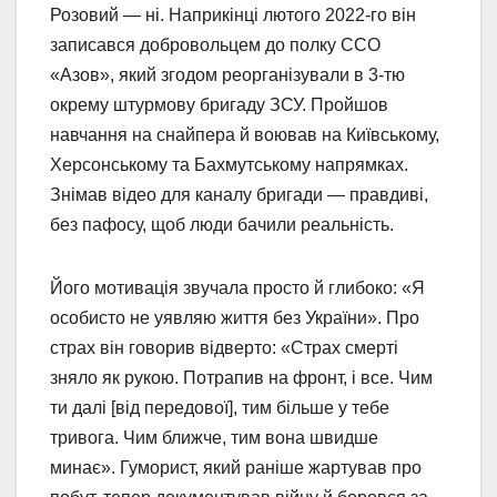
Розовий — ні. Наприкінці лютого 2022-го він
записався добровольцем до полку ССО
«Азов», який згодом реорганізували в 3-тю
окрему штурмову бригаду ЗСУ. Пройшов
навчання на снайпера й воював на Київському,
Херсонському та Бахмутському напрямках.
Знімав відео для каналу бригади — правдиві,
без пафосу, щоб люди бачили реальність.
Його мотивація звучала просто й глибоко: «Я
особисто не уявляю життя без України». Про
страх він говорив відверто: «Страх смерті
зняло як рукою. Потрапив на фронт, і все. Чим
ти далі [від передової], тим більше у тебе
тривога. Чим ближче, тим вона швидше
минає». Гуморист, який раніше жартував про