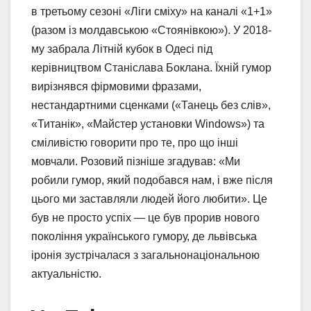
в третьому сезоні «Ліги сміху» на каналі «1+1»
(разом із молдавською «Стоянівкою»). У 2018-
му забрала Літній кубок в Одесі під
керівництвом Станіслава Боклана. Їхній гумор
вирізнявся фірмовими фразами,
нестандартними сценками («Танець без слів»,
«Титанік», «Майстер установки Windows») та
сміливістю говорити про те, про що інші
мовчали. Розовий пізніше згадував: «Ми
робили гумор, який подобався нам, і вже після
цього ми заставляли людей його любити». Це
був не просто успіх — це був прорив нового
покоління українського гумору, де львівська
іронія зустрічалася з загальнонаціональною
актуальністю.