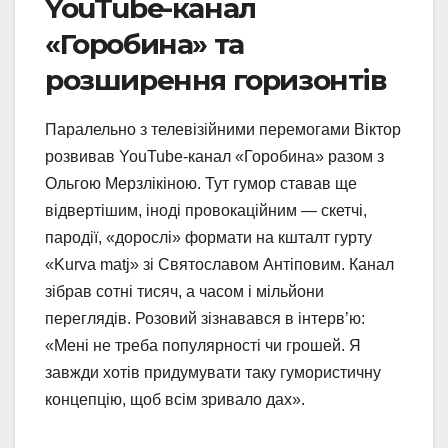
YouTube-канал
«Горобина» та
розширення горизонтів
Паралельно з телевізійними перемогами Віктор
розвивав YouTube-канал «Горобина» разом з
Ольгою Мерзлікіною. Тут гумор ставав ще
відвертішим, іноді провокаційним — скетчі,
пародії, «дорослі» формати на кшталт гурту
«Kurva matj» зі Святославом Антіповим. Канал
зібрав сотні тисяч, а часом і мільйони
переглядів. Розовий зізнавався в інтерв’ю:
«Мені не треба популярності чи грошей. Я
завжди хотів придумувати таку гумористичну
концепцію, щоб всім зривало дах».