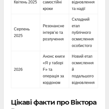
Квітень 2025
самостійні
відновлення
кроки
та надії
Складний
Резонансне
етап
Серпень
інтерв’ю та
публічного
2025
розлучення
осмислення
особистого
Анонс книги
Новий етап
«Я у таборі
осмислення
2026
F» та
й
операція за
подальшого
кордоном
відновлення
Цікаві факти про Віктора