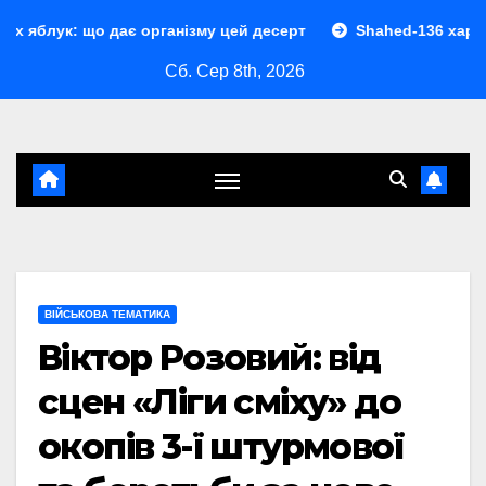
Перейти
дає організму цей десерт
Shahed-136 характеристики: п
до
Сб. Сер 8th, 2026
контенту
ВІЙСЬКОВА ТЕМАТИКА
Віктор Розовий: від
сцен «Ліги сміху» до
окопів 3-ї штурмової