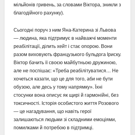
мільйонів гривень, за словами Віктора, зникли з
благодійного рахунку).
Сьогодні поруч з ним Яна-Катерина зі Львова
— людина, яка підтримує в найважчі моменти
реабілітації, ділить хейт і стає опорою. Вони
разом виховують французького бульдога Іриску.
Віктор бачить її своєю майбутньою дружиною,
але не поспішає: «Треба реабілітуватися… Не
хочеться казати, що це для того, аби не бути
обузою, але десь у тому напрямку». Їхні
стосунки вона описує як щирі й гармонійні, без
токсичності. Історія особистого життя Розового
— це нагадування, що навіть герої
залишаються людьми зі складними емоціями,
помилками й потребою в підтримці.