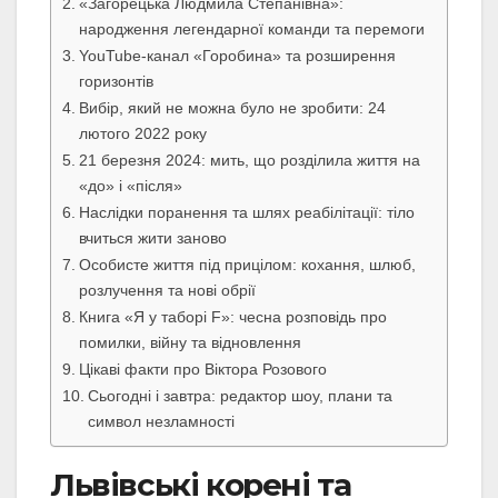
«Загорецька Людмила Степанівна»:
народження легендарної команди та перемоги
YouTube-канал «Горобина» та розширення
горизонтів
Вибір, який не можна було не зробити: 24
лютого 2022 року
21 березня 2024: мить, що розділила життя на
«до» і «після»
Наслідки поранення та шлях реабілітації: тіло
вчиться жити заново
Особисте життя під прицілом: кохання, шлюб,
розлучення та нові обрії
Книга «Я у таборі F»: чесна розповідь про
помилки, війну та відновлення
Цікаві факти про Віктора Розового
Сьогодні і завтра: редактор шоу, плани та
символ незламності
Львівські корені та