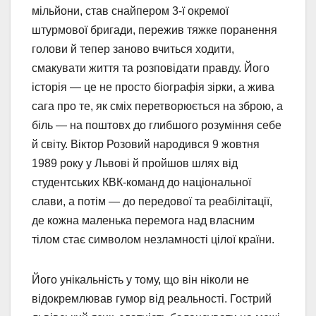
мільйони, став снайпером 3-ї окремої
штурмової бригади, пережив тяжке поранення
голови й тепер заново вчиться ходити,
смакувати життя та розповідати правду. Його
історія — це не просто біографія зірки, а жива
сага про те, як сміх перетворюється на зброю, а
біль — на поштовх до глибшого розуміння себе
й світу. Віктор Розовий народився 9 жовтня
1989 року у Львові й пройшов шлях від
студентських КВК-команд до національної
слави, а потім — до передової та реабілітації,
де кожна маленька перемога над власним
тілом стає символом незламності цілої країни.
Його унікальність у тому, що він ніколи не
відокремлював гумор від реальності. Гострий