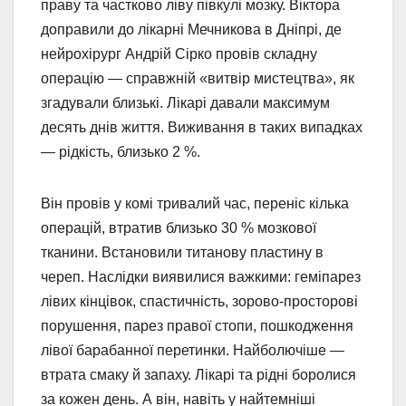
праву та частково ліву півкулі мозку. Віктора
доправили до лікарні Мечникова в Дніпрі, де
нейрохірург Андрій Сірко провів складну
операцію — справжній «витвір мистецтва», як
згадували близькі. Лікарі давали максимум
десять днів життя. Виживання в таких випадках
— рідкість, близько 2 %.
Він провів у комі тривалий час, переніс кілька
операцій, втратив близько 30 % мозкової
тканини. Встановили титанову пластину в
череп. Наслідки виявилися важкими: геміпарез
лівих кінцівок, спастичність, зорово-просторові
порушення, парез правої стопи, пошкодження
лівої барабанної перетинки. Найболючіше —
втрата смаку й запаху. Лікарі та рідні боролися
за кожен день. А він, навіть у найтемніші