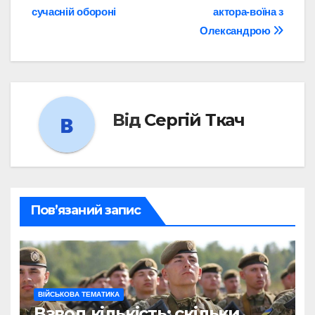
сучасній обороні
актора-воїна з
Олександрою
Від
Сергій Ткач
Пов’язаний запис
ВІЙСЬКОВА ТЕМАТИКА
Взвод кількість: скільки