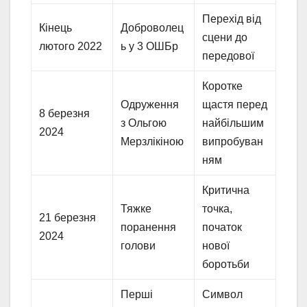
Перехід від
Кінець
Доброволец
сцени до
лютого 2022
ь у 3 ОШБр
передової
Коротке
Одруження
щастя перед
8 березня
з Ольгою
найбільшим
2024
Мерзлікіною
випробуван
ням
Критична
Тяжке
точка,
21 березня
поранення
початок
2024
голови
нової
боротьби
Перші
Символ