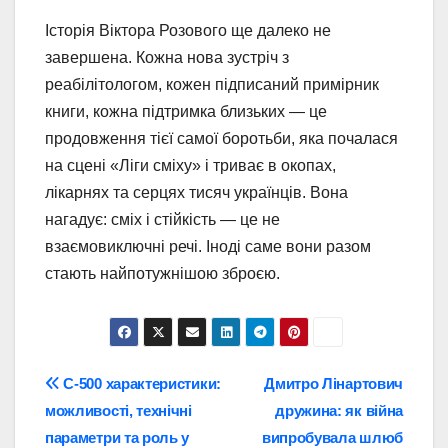
Історія Віктора Розового ще далеко не
завершена. Кожна нова зустріч з
реабілітологом, кожен підписаний примірник
книги, кожна підтримка близьких — це
продовження тієї самої боротьби, яка почалася
на сцені «Ліги сміху» і триває в окопах,
лікарнях та серцях тисяч українців. Вона
нагадує: сміх і стійкість — це не
взаємовиключні речі. Іноді саме вони разом
стають найпотужнішою зброєю.
Навігація
С-500 характеристики:
Дмитро Лінартович
можливості, технічні
дружина: як війна
записів
параметри та роль у
випробувала шлюб