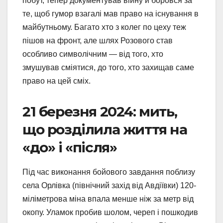
побут, тепер документував війну й боровся за
те, щоб гумор взагалі мав право на існування в
майбутньому. Багато хто з колег по цеху теж
пішов на фронт, але шлях Розового став
особливо символічним — від того, хто
змушував сміятися, до того, хто захищав саме
право на цей сміх.
21 березня 2024: мить,
що розділила життя на
«до» і «після»
Під час виконання бойового завдання поблизу
села Орлівка (північний захід від Авдіївки) 120-
міліметрова міна впала менше ніж за метр від
окопу. Уламок пробив шолом, череп і пошкодив