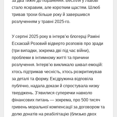
за два тижні до поранення. Весілля у Львові
стало яскравим, але коротким щастям. Шлюб
тривав трохи більше року й завершився
розлученням у травні 2025-го.
У серпні 2025 року в інтерв’ю блогерці Раміні
Есхакзай Розовий відверто розповів про зради
(три випадки, зокрема дві під час війни),
проблеми в інтимному житті та причини
розлучення. Інтерв’ю викликало шквал емоцій:
хтось підтримав чесність, хтось розкритикував
за деталі та форму. Ексдружина відповіла
публічно, надала докази й спростувала низку
тверджень. З’явилися суперечки навколо
фінансових питань — зокрема, про 500 тисяч
гривень моральної компенсації за договором та
долю донатів на реабілітацію (близько двох