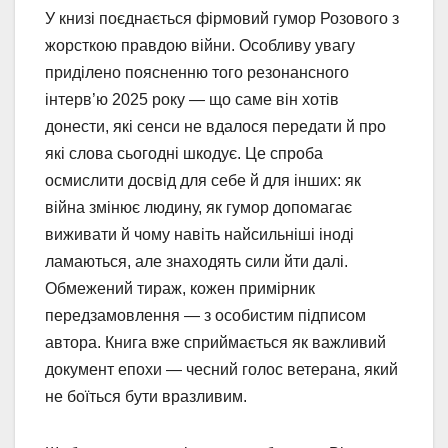
У книзі поєднається фірмовий гумор Розового з
жорсткою правдою війни. Особливу увагу
приділено поясненню того резонансного
інтерв’ю 2025 року — що саме він хотів
донести, які сенси не вдалося передати й про
які слова сьогодні шкодує. Це спроба
осмислити досвід для себе й для інших: як
війна змінює людину, як гумор допомагає
виживати й чому навіть найсильніші іноді
ламаються, але знаходять сили йти далі.
Обмежений тираж, кожен примірник
передзамовлення — з особистим підписом
автора. Книга вже сприймається як важливий
документ епохи — чесний голос ветерана, який
не боїться бути вразливим.