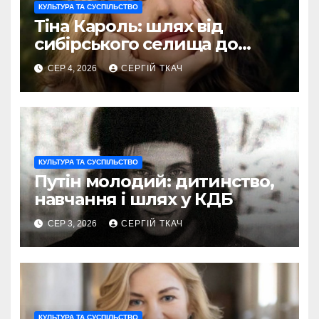
КУЛЬТУРА ТА СУСПІЛЬСТВО
Тіна Кароль: шлях від
сибірського селища до
голосу України
СЕР 4, 2026
СЕРГІЙ ТКАЧ
КУЛЬТУРА ТА СУСПІЛЬСТВО
Путін молодий: дитинство,
навчання і шлях у КДБ
СЕР 3, 2026
СЕРГІЙ ТКАЧ
КУЛЬТУРА ТА СУСПІЛЬСТВО