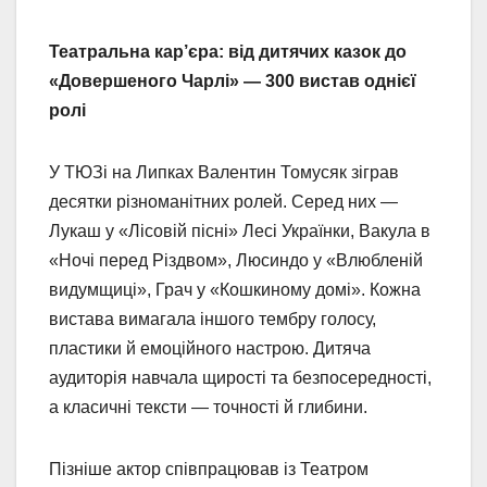
Театральна кар’єра: від дитячих казок до
«Довершеного Чарлі» — 300 вистав однієї
ролі
У ТЮЗі на Липках Валентин Томусяк зіграв
десятки різноманітних ролей. Серед них —
Лукаш у «Лісовій пісні» Лесі Українки, Вакула в
«Ночі перед Різдвом», Люсиндо у «Влюбленій
видумщиці», Грач у «Кошкиному домі». Кожна
вистава вимагала іншого тембру голосу,
пластики й емоційного настрою. Дитяча
аудиторія навчала щирості та безпосередності,
а класичні тексти — точності й глибини.
Пізніше актор співпрацював із Театром