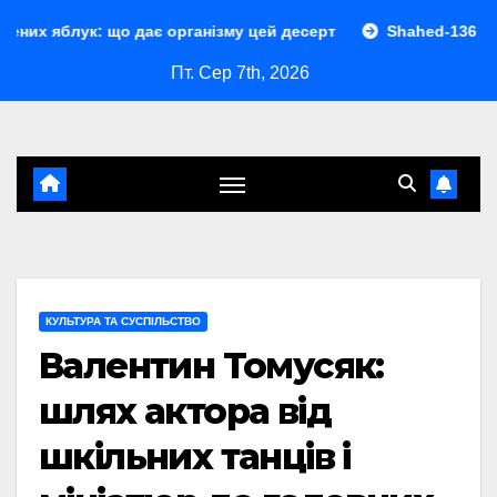
Перейти
що дає організму цей десерт
Shahed-136 характеристики:
до
Пт. Сер 7th, 2026
контенту
КУЛЬТУРА ТА СУСПІЛЬСТВО
Валентин Томусяк:
шлях актора від
шкільних танців і