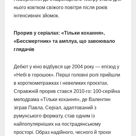
нього ковтком свіжого повітря після років
інтенсивних зйомок.
Прорив у серіалах: «Тільки кохання»,
«Бессмертник» та амплуа, що завоювало
глядачів
Дебют у кіно відбувся ще 2004 року — епізод у
«Небі в горошок». Перші головні ролі прийшли
в короткометражках і невеликих проєктах.
Справжній прорив стався 2010-го: 100-серійна
мелодрама «Тільки кохання», де Валентин
зіграв Павла. Серіал, адаптований з
румунського формату, став одним із
найпопулярніших на пострадянському
просторі. Образ надійного, чесного й трохи