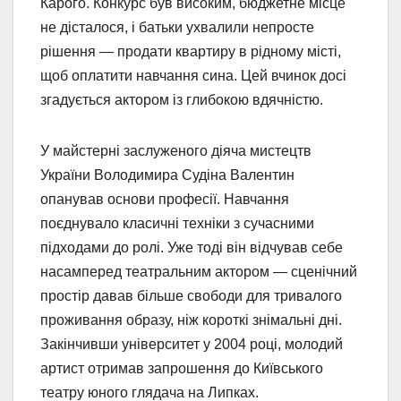
Карого. Конкурс був високим, бюджетне місце
не дісталося, і батьки ухвалили непросте
рішення — продати квартиру в рідному місті,
щоб оплатити навчання сина. Цей вчинок досі
згадується актором із глибокою вдячністю.
У майстерні заслуженого діяча мистецтв
України Володимира Судіна Валентин
опанував основи професії. Навчання
поєднувало класичні техніки з сучасними
підходами до ролі. Уже тоді він відчував себе
насамперед театральним актором — сценічний
простір давав більше свободи для тривалого
проживання образу, ніж короткі знімальні дні.
Закінчивши університет у 2004 році, молодий
артист отримав запрошення до Київського
театру юного глядача на Липках.