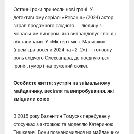
Останні роки принесли нові грані. У
детективному серіалі «Реванш» (2024) актор
зіграв продажного слідчого — людину з
моральним вибором, яка виправдовує свої дії
обставинами. У «Містер і місіс Малишки»
(прем’єра восени 2024 на «2+2») — головну
роль слідчого Олександра, де поєднуються
іронія, гумор і напружений сюжет.
Особисте життя: зустріч на знімальному
майданчику, весілля та випробування, які
зміцнили союз
З 2015 року Валентин Томусяк перебуває у
стосунках з акторкою та моделлю Катериною
Тишкевич. Вони познайомилися на майданчику