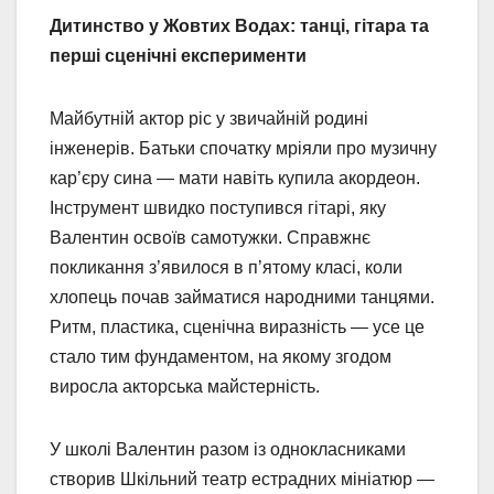
Дитинство у Жовтих Водах: танці, гітара та
перші сценічні експерименти
Майбутній актор ріс у звичайній родині
інженерів. Батьки спочатку мріяли про музичну
кар’єру сина — мати навіть купила акордеон.
Інструмент швидко поступився гітарі, яку
Валентин освоїв самотужки. Справжнє
покликання з’явилося в п’ятому класі, коли
хлопець почав займатися народними танцями.
Ритм, пластика, сценічна виразність — усе це
стало тим фундаментом, на якому згодом
виросла акторська майстерність.
У школі Валентин разом із однокласниками
створив Шкільний театр естрадних мініатюр —