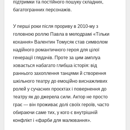
підтримки та постійного пошуку складних,
багатогранних персонажів.
У перші роки після прориву в 2010-му з
головною роллю Павла в мелодрамі «Тільки
кохання» Валентин Томусяк став символом
надійного романтичного героя для цілої
генерації глядачів. Проте за цим амплуа
ховається набагато глибша історія: від
раннього захоплення танцями й створення
шкільного театру до емоційно виснажливих
ролей у сучасних проєктах і повернення до
театру як до джерела сили. Актор не просто
грає — він проживає долі своїх героїв, часто
обираючи саме тих, у кого є внутрішній
конфлікт і «фарби для малювання».