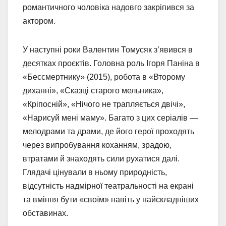
романтичного чоловіка надовго закріпився за
актором.
У наступні роки Валентин Томусяк з’явився в
десятках проєктів. Головна роль Ігоря Паніна в
«Бессмертнику» (2015), робота в «Второму
диханні», «Сказці старого мельника»,
«Кріпосній», «Нічого не трапляється двічі»,
«Нарисуй мені маму». Багато з цих серіалів —
мелодрами та драми, де його герої проходять
через випробування коханням, зрадою,
втратами й знаходять сили рухатися далі.
Глядачі цінували в ньому природність,
відсутність надмірної театральності на екрані
та вміння бути «своїм» навіть у найскладніших
обставинах.