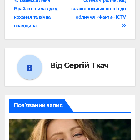
Навігація
Ванесса Лейн
Олена Фроляк: від
Брайант: сила духу,
казахстанських степів до
записів
кохання та вічна
обличчя «Факти» ICTV
спадщина
Від
Сергій Ткач
Пов’язаний запис