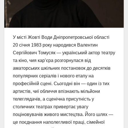
У місті Жовті Води Дніпропетровської області
20 січня 1983 року народився Валентин
Сергійович Томусяк — український актор театру
та кіно, чия кар’єра розгорнулася від
аматорських шкільних постановок до десятків
популярних серіалів і нового етапу на
професійній сцені. Сьогодні він — один із тих
артистів, чиї обличчя впізнають мільйони
телеглядачів, а сценічна присутність у
столичних театрах привертає увагу
поціновувачів живого мистецтва. Його шлях —
це поєднання наполегливої праці, сімейної