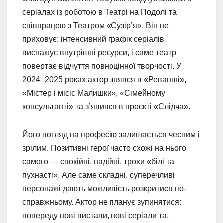
серіалах із роботою в Театрі на Подолі та
співпрацею з Театром «Сузір’я». Він не
приховує: інтенсивний графік серіалів
виснажує внутрішні ресурси, і саме театр
повертає відчуття повноцінної творчості. У
2024–2025 роках актор знявся в «Реванші»,
«Містер і місіс Малишки», «Сімейному
консультанті» та з’явився в проєкті «Слідча».
Його погляд на професію залишається чесним і
зрілим. Позитивні герої часто схожі на нього
самого — спокійні, надійні, трохи «білі та
пухнасті». Але саме складні, суперечливі
персонажі дають можливість розкритися по-
справжньому. Актор не планує зупинятися:
попереду нові вистави, нові серіали та,