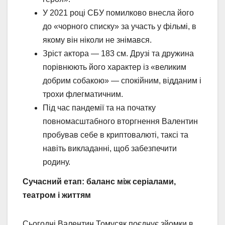
У 2021 році СБУ помилково внесла його
до «чорного списку» за участь у фільмі, в
якому він ніколи не знімався.
Зріст актора — 183 см. Друзі та дружина
порівнюють його характер із «великим
добрим собакою» — спокійним, відданим і
трохи флегматичним.
Під час пандемії та на початку
повномасштабного вторгнення Валентин
пробував себе в криптовалюті, таксі та
навіть викладанні, щоб забезпечити
родину.
Сучасний етап: баланс між серіалами,
театром і життям
Сьогодні Валентин Томусяк поєднує зйомки в