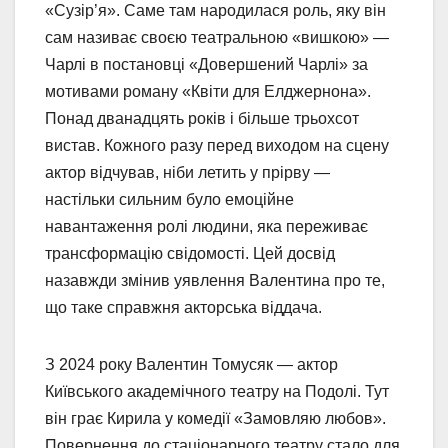
«Сузір’я». Саме там народилася роль, яку він
сам називає своєю театральною «вишкою» —
Чарлі в постановці «Довершений Чарлі» за
мотивами роману «Квіти для Елджернона».
Понад дванадцять років і більше трьохсот
вистав. Кожного разу перед виходом на сцену
актор відчував, ніби летить у прірву —
настільки сильним було емоційне
навантаження ролі людини, яка переживає
трансформацію свідомості. Цей досвід
назавжди змінив уявлення Валентина про те,
що таке справжня акторська віддача.
З 2024 року Валентин Томусяк — актор
Київського академічного театру на Подолі. Тут
він грає Кирила у комедії «Замовляю любов».
Повернення до стаціонарного театру стало для