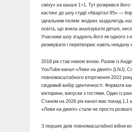
сміху» на каналі 1+1. Тут розкрився йог
кастинг до шоу студії «Квартал 95» — Imp
ідеальним полем: жодних заздалегідь нап
освіта, що вчила аналізувати деталі, нес
Учасники шоу згадують його як одного з 
ризикувати і перетворює навіть невдачу 
2018 рік став новою віхою. Разом із Ан
YouTube-канал «Леви на джипі» (LNJ). Сп
повномасштабного вторгнення 2022 року
свідомий вибір ідентичності. Формати кан
вікторини, випуски з гостями. Один із ра
Станом на 2026 рік канал має понад 1,1 м
«Леви на джипі» стали не просто розваго
З перших днів повномасштабної війни ко