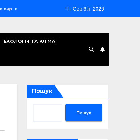
Чт. Сер 6th, 2026
й гід з порадами
Відпустка за сімейними обставинами:
ЕКОЛОГІЯ ТА КЛІМАТ
Пошук
Пошук