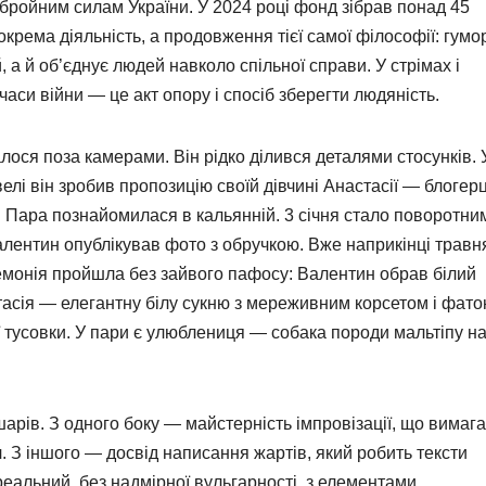
 Збройним силам України. У 2024 році фонд зібрав понад 45
крема діяльність, а продовження тієї самої філософії: гумо
, а й об’єднує людей навколо спільної справи. У стрімах і
часи війни — це акт опору і спосіб зберегти людяність.
ося поза камерами. Він рідко ділився деталями стосунків. 
велі він зробив пропозицію своїй дівчині Анастасії — блогерц
. Пара познайомилася в кальянній. 3 січня стало поворотни
алентин опублікував фото з обручкою. Вже наприкінці травн
емонія пройшла без зайвого пафосу: Валентин обрав білий
тасія — елегантну білу сукню з мереживним корсетом і фато
ої тусовки. У пари є улюблениця — собака породи мальтіпу н
арів. З одного боку — майстерність імпровізації, що вимаг
л. З іншого — досвід написання жартів, який робить тексти
еальний, без надмірної вульгарності, з елементами