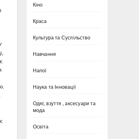
Кіно
р
Краса
Культура та Суспільство
У
і,
Навчання
м:
я
Напої
ю.
Наука та Інновації
а
Одяг, взуття , аксесуари та
мода
ає
Освіта