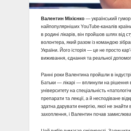
Валентин Міхієнко
— український гумори
найпопулярніших YouTube-каналів країни
в родині лікарів, він пройшов шлях від с
волонтера, який разом із командою зібра
України. Його історія — це не просто кар’
виживання, єднання та реальної допомог
Ранні роки Валентина пройшли в індустр
Батьки — лікарі — вплинули на рішення 
університету на спеціальність «патологі
препарати та лекції, а й несподіване від
здатна дарувати енергію, якої не знайти 
захоплення, і Валентин почав замислюва
Цей вибір вимагав сміливості. Залишити 