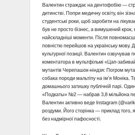
Валентин страждає на дентофобію — стра
дитинстві. Попри медичну освіту, він зізн
студентські роки, щоб заробити на лікува
був не просто бізнес, а вимушений крок, 
найскладніші моменти. Після повномасш
повністю перейшов на українську мову. Д
культурної позиції. Валентин озвучував 
коментатора в мультфільмі «Цап-забивайл
мутантів Черепашок-ніндзя: Погром мута
собака породи мальтіпу на ім’я Моніка. Тв
домашнього затишку публічній парі. Оди
«Подкаты» №2 — набрав 3,8 мільйона пер
Валентин активно веде Instagram (@varik
роздуми. Його сторінка — приклад того, 
без надмірної пафосності.