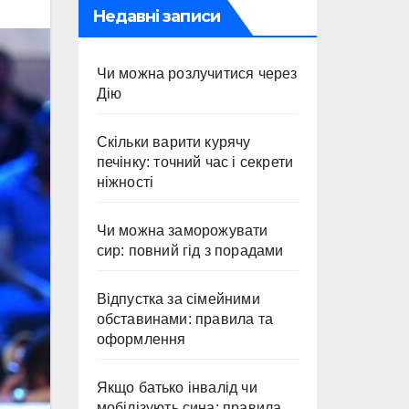
Недавні записи
Чи можна розлучитися через
Дію
Скільки варити курячу
печінку: точний час і секрети
ніжності
Чи можна заморожувати
сир: повний гід з порадами
Відпустка за сімейними
обставинами: правила та
оформлення
Якщо батько інвалід чи
мобілізують сина: правила