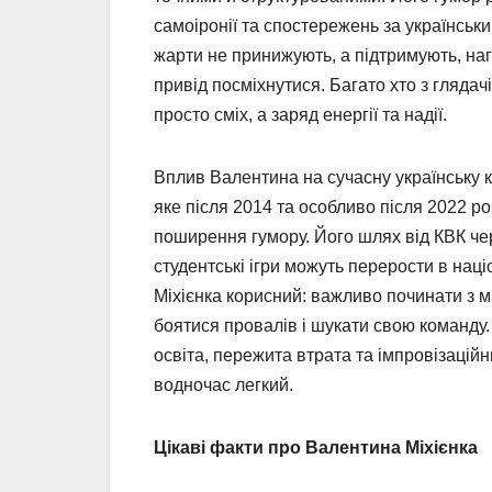
самоіронії та спостережень за українськи
жарти не принижують, а підтримують, наг
привід посміхнутися. Багато хто з глядач
просто сміх, а заряд енергії та надії.
Вплив Валентина на сучасну українську к
яке після 2014 та особливо після 2022 р
поширення гумору. Його шлях від КВК че
студентські ігри можуть перерости в нац
Міхієнка корисний: важливо починати з 
боятися провалів і шукати свою команду.
освіта, пережита втрата та імпровізацій
водночас легкий.
Цікаві факти про Валентина Міхієнка