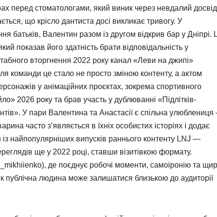
х перед стоматологами, який виник через невдалий досвід
ається, що крісло дантиста досі викликає тривогу. У
ння батьків, Валентин разом із другом відкрив бар у Дніпрі. 
який показав його здатність брати відповідальність у
табного вторгнення 2022 року канал «Леви на джипі»
ля команди це стало не просто зміною контенту, а актом
персонажів у анімаційних проєктах, зокрема спортивного
о» 2026 року та брав участь у дублюванні «Підлітків-
нтів». У пари Валентина та Анастасії є спільна улюблениця
арина часто з’являється в їхніх особистих історіях і додає
н із найпопулярніших випусків раннього контенту LNJ —
еглядів ще у 2022 році, ставши візитівкою формату.
_mikhiienko), де поєднує робочі моменти, самоіронію та щир
як публічна людина може залишатися близькою до аудиторії