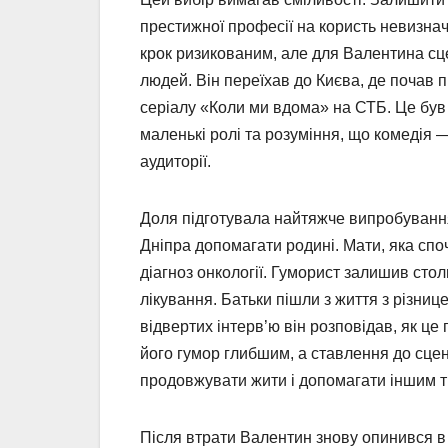
престижної професії на користь невизнач
крок ризикованим, але для Валентина сце
людей. Він переїхав до Києва, де почав 
серіалу «Коли ми вдома» на СТБ. Це був 
маленькі ролі та розуміння, що комедія 
аудиторії.
Доля підготувала найтяжче випробування
Дніпра допомагати родині. Мати, яка спо
діагноз онкології. Гуморист залишив стол
лікування. Батьки пішли з життя з різниц
відвертих інтерв’ю він розповідав, як це
його гумор глибшим, а ставлення до сце
продовжувати жити і допомагати іншим 
Після втрати Валентин знову опинився в 