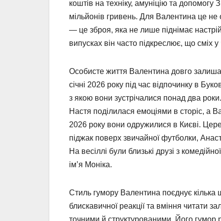
коштів на техніку, амуніцію та допомогу
мільйонів гривень. Для Валентина це не о
— це зброя, яка не лише піднімає настрій
випусках він часто підкреслює, що сміх у 
Особисте життя Валентина довго залишал
січні 2026 року під час відпочинку в Буко
з якою вони зустрічалися понад два роки
Настя поділилася емоціями в сторіс, а В
2026 року вони одружилися в Києві. Цер
піджак поверх звичайної футболки, Анас
На весіллі були близькі друзі з комедійн
ім’я Моніка.
Стиль гумору Валентина поєднує кілька ш
блискавичної реакції та вміння читати за
точними й структурованими. Його гумор р