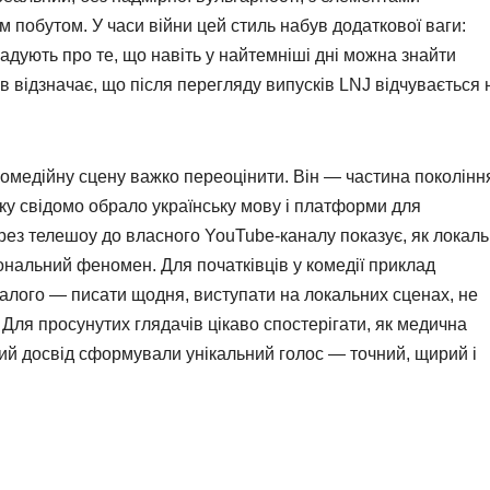
м побутом. У часи війни цей стиль набув додаткової ваги:
адують про те, що навіть у найтемніші дні можна знайти
ів відзначає, що після перегляду випусків LNJ відчувається 
омедійну сцену важко переоцінити. Він — частина поколінн
оку свідомо обрало українську мову і платформи для
рез телешоу до власного YouTube-каналу показує, як локаль
іональний феномен. Для початківців у комедії приклад
малого — писати щодня, виступати на локальних сценах, не
 Для просунутих глядачів цікаво спостерігати, як медична
ний досвід сформували унікальний голос — точний, щирий і