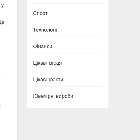
 у
Спорт
Це
Технології
Фінанси
Цікаві місця
 —
Цікаві факти
Ювелірні вироби
і