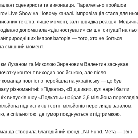
о талант сценариста та виконавця. Паралельно пройшов
rov Live Show на Новому каналі. Імпровізація стала для ньо
исаних текстів, лише момент, зал і швидка реакція. Медичн
подівано допомагала «діагностувати» смішні ситуації на льот
найприродніших імпровізаторів — того, хто не боїться
на смішний момент.
дрієм Лузаном та Миколою Зиряновим Валентин заснував
очатку контент виходив російською, але після
 команда повністю перейшла на українську — це був
алу різноманітні: «Підкати», «Відшиви», кулінарні батли,
нніх випусків шоу «Подкаты» набрав 3,8 мільйона переглядів
ільйона підписників і сотні мільйонів переглядів загалом.
ю, а спільнотою, де гумор поєднується з підтримкою.
манда створила благодійний фонд LNJ Fund. Мета — збір