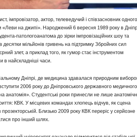
ст, імпровізатор, актор, телеведучий і співзасновник одного
 «Леви на джипі». Народжений 6 вересня 1989 року в Дніпр
тудента-патологоанатома до зірки імпровізаційних шоу та
в десятки мільйонів гривень на підтримку Збройних сил
єрний злет, а приклад того, як гумор стає інструментом
и в найскладніші часи.
іальному Дніпрі, де медицина здавалася природним виборо
вступити 2006 року до Дніпровського державного медичного
чна анатомія». Студентські роки принесли не лише анатомічн
криття: КВК. У місцевих командах хлопець відчув, як сцена
в прозекторській. Близько 2009 року КВК переріс у серйозне
тися про інший шлях.
медичний університет означало відмовитися від стабільної,