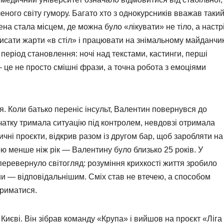
еного світу гумору. Багато хто з однокурсників вважав таки
на стала місцем, де можна було «лікувати» не тіло, а настр
писати жарти «в стіл» і працювати на знімальному майданчи
період становлення: ночі над текстами, кастинги, перші
— це не просто смішні фрази, а точна робота з емоціями
. Коли батько переніс інсульт, Валентин повернувся до
чатку тримала ситуацію під контролем, невдовзі отримала
ичні проєкти, відкрив разом із другом бар, щоб заробляти на
ею менше ніж рік — Валентину було близько 25 років. У
 перевернуло світогляд: розуміння крихкості життя зробило
ни — відповідальнішим. Сміх став не втечею, а способом
триматися.
Києві. Він зібрав команду «Крупа» і вийшов на проєкт «Ліга