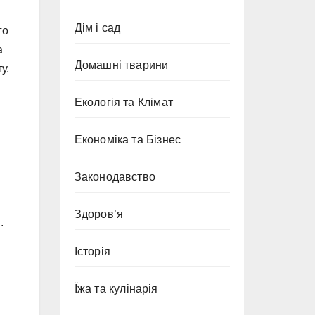
Дім і сад
го
а
Домашні тварини
у.
Екологія та Клімат
Економіка та Бізнес
Законодавство
Здоров’я
.
Історія
Їжа та кулінарія