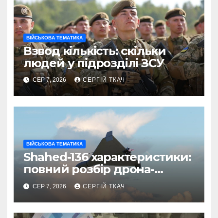
ВІЙСЬКОВА ТЕМАТИКА
Взвод кількість: скільки
людей у підрозділі ЗСУ
СЕР 7, 2026
СЕРГІЙ ТКАЧ
ВІЙСЬКОВА ТЕМАТИКА
Shahed-136 характеристики:
повний розбір дрона-
камікадзе
СЕР 7, 2026
СЕРГІЙ ТКАЧ