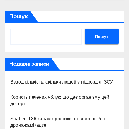
Пошук
Пошук
Недавні записи
Взвод кількість: скільки людей у підрозділі ЗСУ
Користь печених яблук: що дає організму цей
десерт
Shahed-136 характеристики: повний розбір
дрона-камікадзе