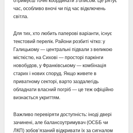
отримуєш точні координати з описом. Це рятує
час, особливо вночі чи під час відключень
світла.
Для тих, хто любить паперові варіанти, існує
текстовий перелік. Райони розбиті чітко: у
Галицькому — центральні підвали з великою
місткістю, на Сихові — просторі паркінги
новобудов, у Франківському — комбінація
старих і нових споруд. Якщо живете в
приватному секторі, варто заздалегідь
обладнати власний погріб — це теж офіційно
визнається укриттям.
Важливо перевіряти доступність: іноді двері
зачинені, але балансоутримувач (ОСББ чи
ЛКП) зобов’язаний відкривати їх за сигналом