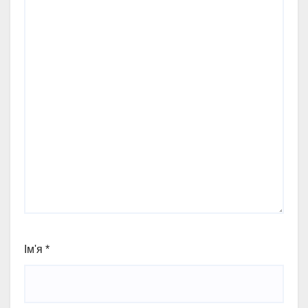
Ім'я
*