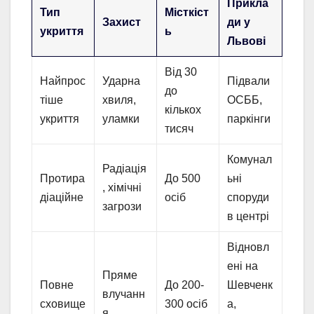
Прикла
Тип
Місткіст
Захист
ди у
укриття
ь
Львові
Від 30
Найпрос
Ударна
Підвали
до
тіше
хвиля,
ОСББ,
кількох
укриття
уламки
паркінги
тисяч
Комунал
Радіація
Протира
До 500
ьні
, хімічні
діаційне
осіб
споруди
загрози
в центрі
Відновл
ені на
Пряме
Повне
До 200-
Шевченк
влучанн
сховище
300 осіб
а,
я