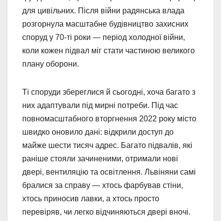
для цивільних. Після війни радянська влада
розгорнула масштабне будівництво захисних
споруд у 70-ті роки — період холодної війни,
коли кожен підвал міг стати частиною великого
плану оборони.
Ті споруди збереглися й сьогодні, хоча багато з
них адаптували під мирні потреби. Під час
повномасштабного вторгнення 2022 року місто
швидко оновило дані: відкрили доступ до
майже шести тисяч адрес. Багато підвалів, які
раніше стояли зачиненими, отримали нові
двері, вентиляцію та освітлення. Львіняни самі
бралися за справу — хтось фарбував стіни,
хтось приносив лавки, а хтось просто
перевіряв, чи легко відчиняються двері вночі.