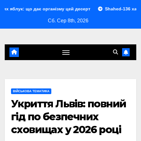
Перейти
о дає організму цей десерт
Shahed-136 характеристики: 
до
Сб. Сер 8th, 2026
контенту
ВІЙСЬКОВА ТЕМАТИКА
Укриття Львів: повний
гід по безпечних
сховищах у 2026 році