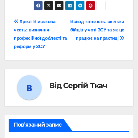
Навігація
Хрест Військова
Взвод кількість: скільки
честь: визнання
бійців у чоті ЗСУ та як це
записів
професійної доблесті та
працює на практиці
реформ у ЗСУ
Від
Сергій Ткач
Пов’язаний запис