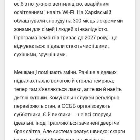
осіб з потужною вентиляцією, аварійним
освітленням і навіть Wi-Fi. На Харківській
облаштували споруду на 300 місць з окремими
зонами для сімей і людей з інвалідністю.
Програма ремонтів триває до 2027 року, і це
відчувається: підвали стають чистішими,
сухішими, зручнішими.
Мешканці помічають зміни. Раніше в деяких
підвалах пахло вологою й стояла темрява,
тепер там з’являються лавки, аптечки й навіть
дитячі куточки. Комунальні служби регулярно
перевіряють стан, а ОСББ організовують
субботники. Є й виклики — не всі споруди
ідеальні, іноді трапляються зачинені двері чи
брак світла. Але система реагує швидко: скарги
через чатботи обробляють за лічені дні.