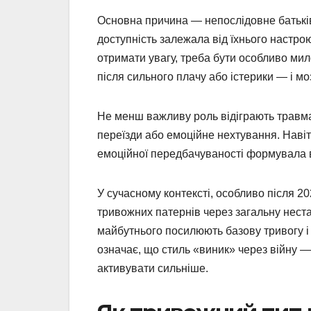
Основна причина — непослідовне батьків
доступність залежала від їхнього настро
отримати увагу, треба бути особливо мил
після сильного плачу або істерики — і м
Не менш важливу роль відіграють травмати
переїзди або емоційне нехтування. Навіт
емоційної передбачуваності формувала ві
У сучасному контексті, особливо після 2
тривожних патернів через загальну нестаб
майбутнього посилюють базову тривогу і 
означає, що стиль «виник» через війну —
активувати сильніше.