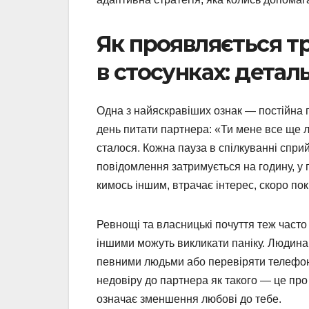
Як проявляється т
в стосунках: детал
Одна з найяскравіших ознак — постійна п
день питати партнера: «Ти мене все ще л
сталося. Кожна пауза в спілкуванні спри
повідомлення затримується на годину, у 
кимось іншим, втрачає інтерес, скоро по
Ревнощі та власницькі почуття теж часто
іншими можуть викликати паніку. Людина
певними людьми або перевіряти телефон,
недовіру до партнера як такого — це про
означає зменшення любові до тебе.