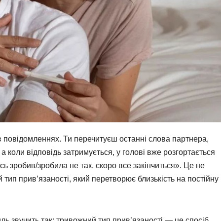
в повідомленнях. Ти перечитуєш останні слова партнера,
а коли відповідь затримується, у голові вже розгортається
сь зробив/зробила не так, скоро все закінчиться». Це не
тип прив’язаності, який перетворює близькість на постійну
ль звучить так: тривожний тип прив’язаності — це спосіб