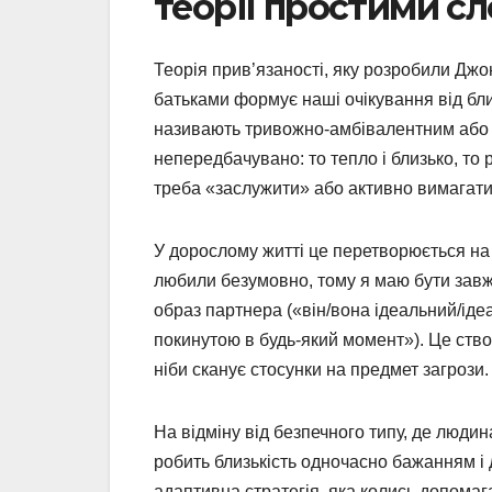
теорії простими с
Теорія прив’язаності, яку розробили Джон
батьками формує наші очікування від бли
називають тривожно-амбівалентним або p
непередбачувано: то тепло і близько, то
треба «заслужити» або активно вимагати
У дорослому житті це перетворюється н
любили безумовно, тому я маю бути завж
образ партнера («він/вона ідеальний/іде
покинутою в будь-який момент»). Це ство
ніби сканує стосунки на предмет загрози.
На відміну від безпечного типу, де людин
робить близькість одночасно бажанням і 
адаптивна стратегія, яка колись допома