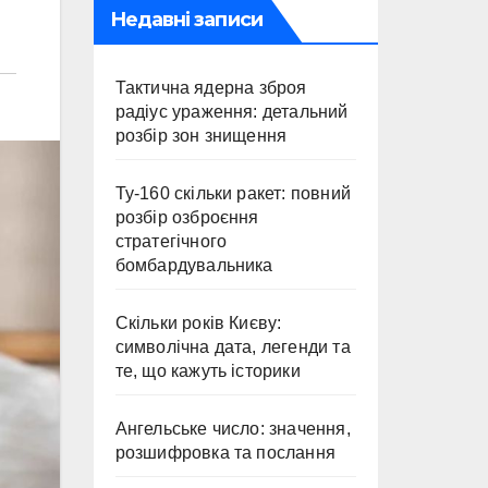
Недавні записи
Тактична ядерна зброя
радіус ураження: детальний
розбір зон знищення
Ту-160 скільки ракет: повний
розбір озброєння
стратегічного
бомбардувальника
Скільки років Києву:
символічна дата, легенди та
те, що кажуть історики
Ангельське число: значення,
розшифровка та послання