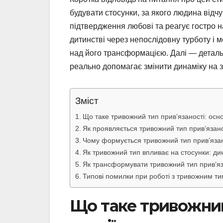
будувати стосунки, за якого людина відч
підтвердження любові та реагує гостро на
дитинстві через непослідовну турботу і
над його трансформацією. Далі — детальн
реально допомагає змінити динаміку на 
Зміст
Що таке тривожний тип прив’язаності: осн
Як проявляється тривожний тип прив’язано
Чому формується тривожний тип прив’язано
Як тривожний тип впливає на стосунки: ди
Як трансформувати тривожний тип прив’яза
Типові помилки при роботі з тривожним ти
Що таке тривожний