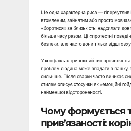
Ще одна характерна риса — гіперчутливіс
втомленим, зайнятим або просто мовчазн
«боротися» за близькість: надсилати до
більше часу разом. Ці «протестні поведін
безпеки, але часто вони тільки відштовх
У конфліктах тривожний тип проявляєтьс
проблем людина може впадати в паніку, п
сильніше. Після сварки часто виникає сил
стилем описує стосунки як «емоційні гойд
найменшої відстороненості.
Чому формується 
прив’язаності: корі