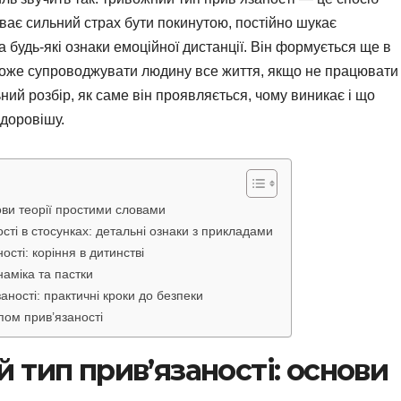
уває сильний страх бути покинутою, постійно шукає
 будь-які ознаки емоційної дистанції. Він формується ще в
 може супроводжувати людину все життя, якщо не працювати
ий розбір, як саме він проявляється, чому виникає і що
здоровішу.
ови теорії простими словами
сті в стосунках: детальні ознаки з прикладами
сті: коріння в дитинстві
наміка та пастки
ності: практичні кроки до безпеки
пом прив’язаності
 тип прив’язаності: основи