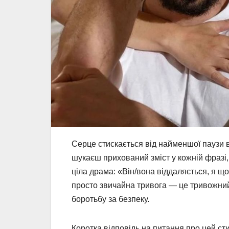
Серце стискається від найменшої паузи 
шукаєш прихований зміст у кожній фразі, 
ціла драма: «Він/вона віддаляється, я що
просто звичайна тривога — це тривожний 
боротьбу за безпеку.
Коротка відповідь на питання про цей сти