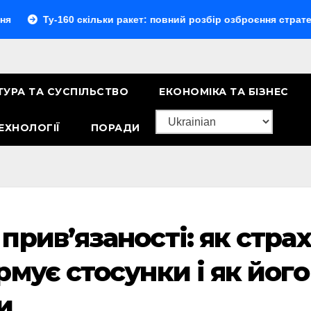
Ту-160 скільки ракет: повний розбір озброєння стратегічного
ТУРА ТА СУСПІЛЬСТВО
ЕКОНОМІКА ТА БІЗНЕС
ЕХНОЛОГІЇ
ПОРАДИ
рив’язаності: як страх
мує стосунки і як його
и