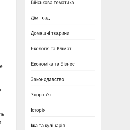
Військова тематика
Дім і сад
Домашні тварини
в
Екологія та Клімат
Економіка та Бізнес
не
Законодавство
к
Здоров’я
Історія
ль
е
Їжа та кулінарія