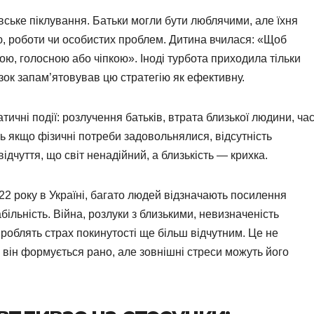
ське піклування. Батьки могли бути люблячими, але їхня
ю, роботи чи особистих проблем. Дитина вчилася: «Щоб
ою, голосною або чіпкою». Іноді турбота приходила тільки
озок запам’ятовував цю стратегію як ефективну.
чні події: розлучення батьків, втрата близької людини, час
ь якщо фізичні потреби задовольнялися, відсутність
дчуття, що світ ненадійний, а близькість — крихка.
022 року в Україні, багато людей відзначають посилення
ільність. Війна, розлуки з близькими, невизначеність
роблять страх покинутості ще більш відчутним. Це не
 він формується рано, але зовнішні стреси можуть його