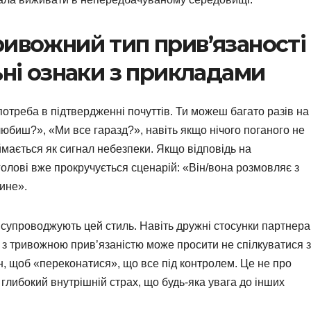
ривожний тип прив’язаності
ьні ознаки з прикладами
отреба в підтвердженні почуттів. Ти можеш багато разів на
юбиш?», «Ми все гаразд?», навіть якщо нічого поганого не
ймається як сигнал небезпеки. Якщо відповідь на
голові вже прокручується сценарій: «Він/вона розмовляє з
кине».
 супроводжують цей стиль. Навіть дружні стосунки партнера
 з тривожною прив’язаністю може просити не спілкуватися з
 щоб «переконатися», що все під контролем. Це не про
 глибокий внутрішній страх, що будь-яка увага до інших