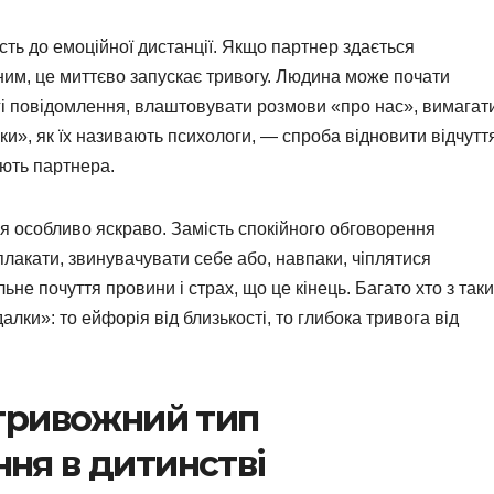
ть до емоційної дистанції. Якщо партнер здається
им, це миттєво запускає тривогу. Людина може почати
вгі повідомлення, влаштовувати розмови «про нас», вимагат
ки», як їх називають психологи, — спроба відновити відчутт
ують партнера.
я особливо яскраво. Замість спокійного обговорення
лакати, звинувачувати себе або, навпаки, чіплятися
ьне почуття провини і страх, що це кінець. Багато хто з так
алки»: то ейфорія від близькості, то глибока тривога від
тривожний тип
ння в дитинстві