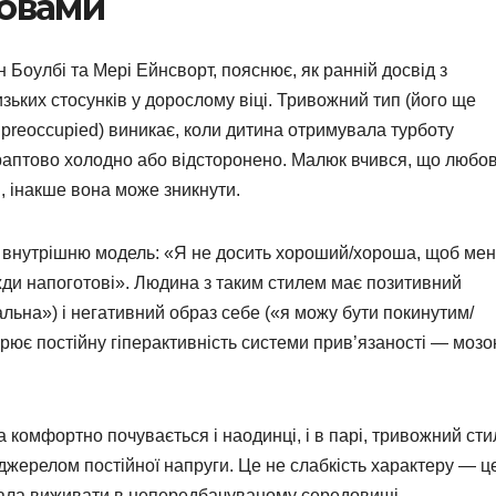
ловами
 Боулбі та Мері Ейнсворт, пояснює, як ранній досвід з
зьких стосунків у дорослому віці. Тривожний тип (його ще
reoccupied) виникає, коли дитина отримувала турботу
 раптово холодно або відсторонено. Малюк вчився, що любо
, інакше вона може зникнути.
а внутрішню модель: «Я не досить хороший/хороша, щоб ме
ди напоготові». Людина з таким стилем має позитивний
альна») і негативний образ себе («я можу бути покинутим/
рює постійну гіперактивність системи прив’язаності — мозо
а комфортно почувається і наодинці, і в парі, тривожний сти
джерелом постійної напруги. Це не слабкість характеру — ц
гала виживати в непередбачуваному середовищі.