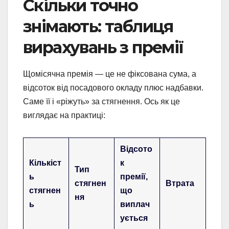
Скільки точно
знімають: таблиця
вирахувань з премії
Щомісячна премія — це не фіксована сума, а
відсоток від посадового окладу плюс надбавки.
Саме її і «ріжуть» за стягнення. Ось як це
виглядає на практиці:
Відсото
Кількіст
к
Тип
ь
премії,
стягнен
Втрата
стягнен
що
ня
ь
виплач
ується