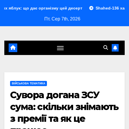
Перейти
 дає організму цей десерт
Shahed-136 характеристики: 
до
Пт. Сер 7th, 2026
контенту
ВІЙСЬКОВА ТЕМАТИКА
Сувора догана ЗСУ
сума: скільки знімають
з премії та як це