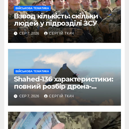
ВІЙСЬКОВА ТЕМАТИКА
Взвод кількість: скільки
людей у підрозділі ЗСУ
СЕР 7, 2026
СЕРГІЙ ТКАЧ
ВІЙСЬКОВА ТЕМАТИКА
Shahed-136 характеристики:
повний розбір дрона-
камікадзе
СЕР 7, 2026
СЕРГІЙ ТКАЧ