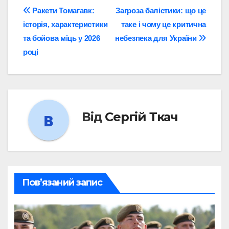
Навігація
Ракети Томагавк:
Загроза балістики: що це
історія, характеристики
таке і чому це критична
записів
та бойова міць у 2026
небезпека для України
році
Від
Сергій Ткач
Пов’язаний запис