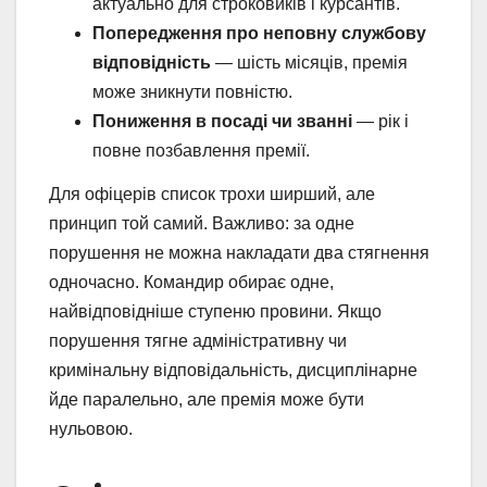
актуально для строковиків і курсантів.
Попередження про неповну службову
відповідність
— шість місяців, премія
може зникнути повністю.
Пониження в посаді чи званні
— рік і
повне позбавлення премії.
Для офіцерів список трохи ширший, але
принцип той самий. Важливо: за одне
порушення не можна накладати два стягнення
одночасно. Командир обирає одне,
найвідповідніше ступеню провини. Якщо
порушення тягне адміністративну чи
кримінальну відповідальність, дисциплінарне
йде паралельно, але премія може бути
нульовою.