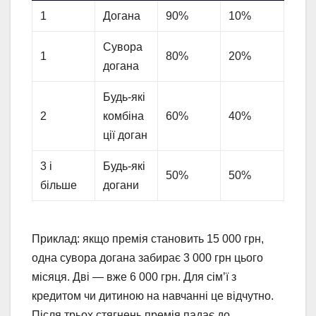
1
Догана
90%
10%
Сувора
1
80%
20%
догана
Будь-які
2
комбіна
60%
40%
ції доган
3 і
Будь-які
50%
50%
більше
догани
Приклад: якщо премія становить 15 000 грн,
одна сувора догана забирає 3 000 грн цього
місяця. Дві — вже 6 000 грн. Для сім’ї з
кредитом чи дитиною на навчанні це відчутно.
Після трьох стягнень премія падає до