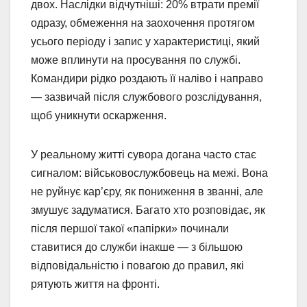
двох. Наслідки відчутніші: 20% втрати премії
одразу, обмеження на заохочення протягом
усього періоду і запис у характеристиці, який
може вплинути на просування по службі.
Командири рідко роздають її наліво і направо
— зазвичай після службового розслідування,
щоб уникнути оскарження.
У реальному житті сувора догана часто стає
сигналом: військовослужбовець на межі. Вона
не руйнує кар’єру, як пониження в званні, але
змушує задуматися. Багато хто розповідає, як
після першої такої «папірки» починали
ставитися до служби інакше — з більшою
відповідальністю і повагою до правил, які
рятують життя на фронті.