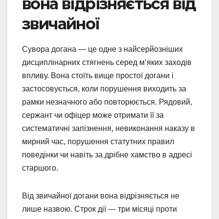
вона відрізняється від
звичайної
Сувора догана — це одне з найсерйозніших
дисциплінарних стягнень серед м’яких заходів
впливу. Вона стоїть вище простої догани і
застосовується, коли порушення виходить за
рамки незначного або повторюється. Рядовий,
сержант чи офіцер може отримати її за
систематичні запізнення, невиконання наказу в
мирний час, порушення статутних правил
поведінки чи навіть за дрібне хамство в адресі
старшого.
Від звичайної догани вона відрізняється не
лише назвою. Строк дії — три місяці проти