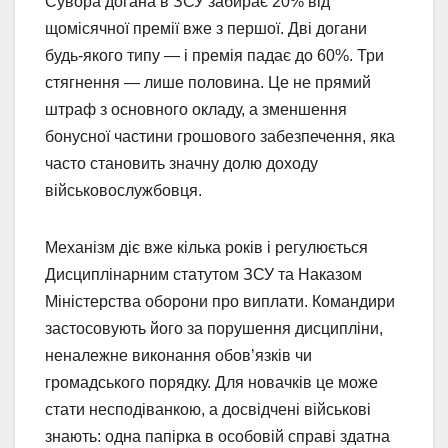
Сувора догана в ЗСУ забирає 20% від
щомісячної премії вже з першої. Дві догани
будь-якого типу — і премія падає до 60%. Три
стягнення — лише половина. Це не прямий
штраф з основного окладу, а зменшення
бонусної частини грошового забезпечення, яка
часто становить значну долю доходу
військовослужбовця.
Механізм діє вже кілька років і регулюється
Дисциплінарним статутом ЗСУ та Наказом
Міністерства оборони про виплати. Командири
застосовують його за порушення дисципліни,
неналежне виконання обов’язків чи
громадського порядку. Для новачків це може
стати несподіванкою, а досвідчені військові
знають: одна папірка в особовій справі здатна