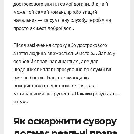
дострокового зняття самої догани. Зняти її
може той самий командир або вищий
начальник — за сумлінну службу, героїзм чи
просто як жест доброї волі.
Після закінчення строку або дострокового
зняття людина вважається «чистою». Запис у
особовій справі залишається, але для
щоденних виплат і просування по службі він
вже не блокує. Багато командирів
використовують дострокове зняття як
мотиваційний інструмент: «Покажи результат —
зніму».
Як оскаржити сувору
догану: реальні права