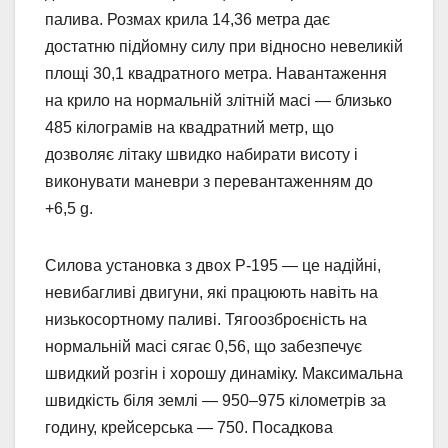
палива. Розмах крила 14,36 метра дає
достатню підйомну силу при відносно невеликій
площі 30,1 квадратного метра. Навантаження
на крило на нормальній злітній масі — близько
485 кілограмів на квадратний метр, що
дозволяє літаку швидко набирати висоту і
виконувати маневри з перевантаженням до
+6,5 g.
Силова установка з двох Р-195 — це надійні,
невибагливі двигуни, які працюють навіть на
низькосортному паливі. Тягоозброєність на
нормальній масі сягає 0,56, що забезпечує
швидкий розгін і хорошу динаміку. Максимальна
швидкість біля землі — 950–975 кілометрів за
годину, крейсерська — 750. Посадкова