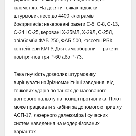
кілометрів. На десяти точках підвіски
штурмовик несе до 4400 кілограмів
боєприпасів: некеровані ракети С-5, С-8, С-13,
С-24 і С-25, керовані Х-25МЛ, Х-29Л, С-25Л,
авіабомби ФАБ-250, ФАБ-500, кассетні РБК,
контейнери КМГУ. Для самооборони — ракети
повітря-повітря Р-60 або Р-73.
Така гнучкість дозволяє штурмовику
вирішувати найрізноманітніші завдання: від
точкових ударів по танках до масованого
вогневого нальоту на позиції противника. Пілот
може працювати з кабіни за допомогою прицілу
АСП-17, лазерного далекоміра і сучасних
систем наведення на модернізованих
варіантах.