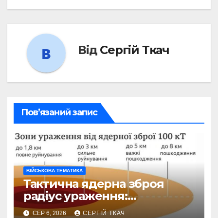
Від
Сергій Ткач
Пов’язаний запис
ВІЙСЬКОВА ТЕМАТИКА
Тактична ядерна зброя
радіус ураження:
детальний розбір зон
СЕР 6, 2026
СЕРГІЙ ТКАЧ