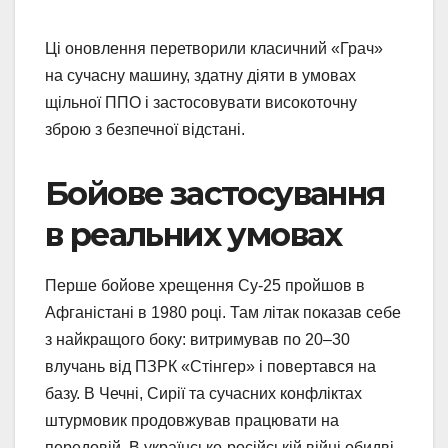
Ці оновлення перетворили класичний «Грач»
на сучасну машину, здатну діяти в умовах
щільної ППО і застосовувати високоточну
зброю з безпечної відстані.
Бойове застосування
в реальних умовах
Перше бойове хрещення Су-25 пройшов в
Афганістані в 1980 році. Там літак показав себе
з найкращого боку: витримував по 20–30
влучань від ПЗРК «Стінгер» і повертався на
базу. В Чечні, Сирії та сучасних конфліктах
штурмовик продовжував працювати на
передовій. В українсько-російській війні обидві