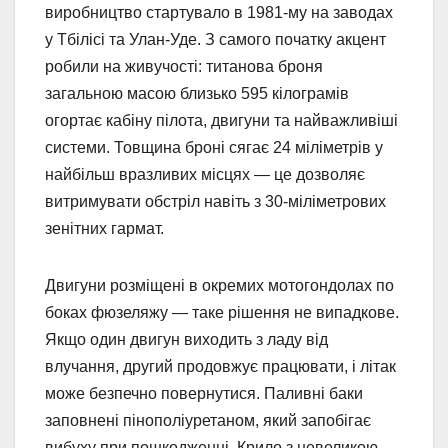
виробництво стартувало в 1981-му на заводах
у Тбілісі та Улан-Уде. З самого початку акцент
робили на живучості: титанова броня
загальною масою близько 595 кілограмів
огортає кабіну пілота, двигуни та найважливіші
системи. Товщина броні сягає 24 міліметрів у
найбільш вразливих місцях — це дозволяє
витримувати обстріл навіть з 30-міліметрових
зенітних гармат.
Двигуни розміщені в окремих мотогондолах по
боках фюзеляжу — таке рішення не випадкове.
Якщо один двигун виходить з ладу від
влучання, другий продовжує працювати, і літак
може безпечно повернутися. Паливні баки
заповнені пінополіуретаном, який запобігає
вибуху при пошкодженні. Крило з невеликою