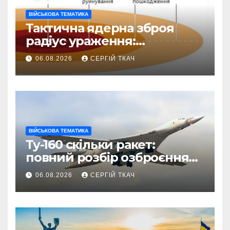
ВІЙСЬКОВА ТЕМАТИКА
Тактична ядерна зброя
радіус ураження:
детальний розбір зон
06.08.2026
СЕРГІЙ ТКАЧ
знищення
ВІЙСЬКОВА ТЕМАТИКА
Ту-160 скільки ракет:
повний розбір озброєння
стратегічного
06.08.2026
СЕРГІЙ ТКАЧ
бомбардувальника