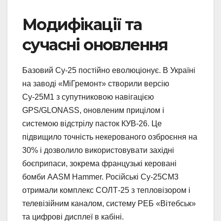
Модифікації та
сучасні оновлення
Базовий Су-25 постійно еволюціонує. В Україні
на заводі «МіГремонт» створили версію
Су-25М1 з супутниковою навігацією
GPS/GLONASS, оновленим прицілом і
системою відстрілу пасток КУВ-26. Це
підвищило точність некерованого озброєння на
30% і дозволило використовувати західні
боєприпаси, зокрема французькі керовані
бомби AASM Hammer. Російські Су-25СМ3
отримали комплекс СОЛТ-25 з тепловізором і
телевізійним каналом, систему РЕБ «Вітебськ»
та цифрові дисплеї в кабіні.