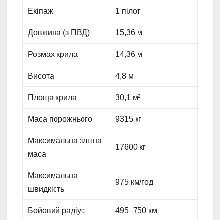
Екіпаж
1 пілот
Довжина (з ПВД)
15,36 м
Розмах крила
14,36 м
Висота
4,8 м
Площа крила
30,1 м²
Маса порожнього
9315 кг
Максимальна злітна
17600 кг
маса
Максимальна
975 км/год
швидкість
Бойовий радіус
495–750 км