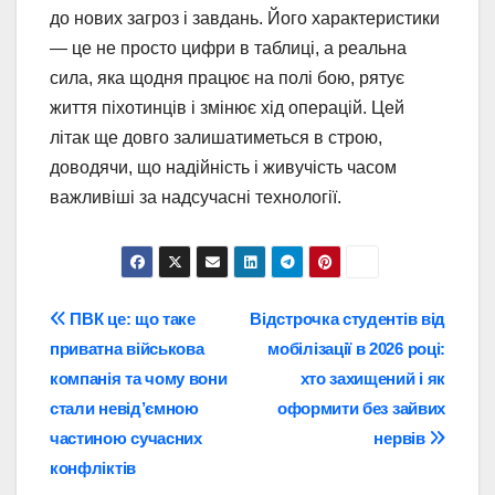
до нових загроз і завдань. Його характеристики
— це не просто цифри в таблиці, а реальна
сила, яка щодня працює на полі бою, рятує
життя піхотинців і змінює хід операцій. Цей
літак ще довго залишатиметься в строю,
доводячи, що надійність і живучість часом
важливіші за надсучасні технології.
Навігація
ПВК це: що таке
Відстрочка студентів від
приватна військова
мобілізації в 2026 році:
записів
компанія та чому вони
хто захищений і як
стали невід’ємною
оформити без зайвих
частиною сучасних
нервів
конфліктів