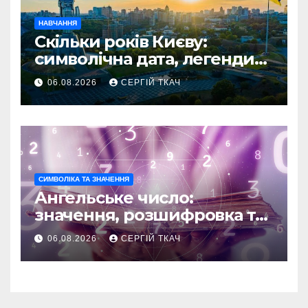
НАВЧАННЯ
Скільки років Києву:
символічна дата, легенди
та те, що кажуть історики
06.08.2026
СЕРГІЙ ТКАЧ
СИМВОЛІКА ТА ЗНАЧЕННЯ
Ангельське число:
значення, розшифровка та
послання
06.08.2026
СЕРГІЙ ТКАЧ