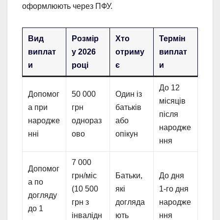
оформлюють через ПФУ.
Вид
Розмір
Хто
Термін
виплат
у 2026
отриму
виплат
и
році
є
и
До 12
Допомог
50 000
Один із
місяців
а при
грн
батьків
після
народже
однораз
або
народже
нні
ово
опікун
ння
7 000
Допомог
грн/міс
Батьки,
До дня
а по
(10 500
які
1-го дня
догляду
грн з
догляда
народже
до 1
інвалідн
ють
ння