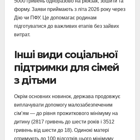
5000 гривень одноразово на рюкзак, зошити та
форму. Заяви приймають з літа 2026 року через
Дію чи ПФУ. Це допомагає родинам
підготуватися до важливих етапів без зайвих
витрат.
Інші види соціальної
підтримки для сімей
з дітьми
Окрім основних новинок, держава продовжує
виплачувати допомогу малозабезпеченим
сім’ям — до рівня прожиткового мінімуму на
дитину (2817 гривень до шести років і 3512
гривень від шести до 18). Одинокі матері
отримують до 100 відсотків цього мінімуму