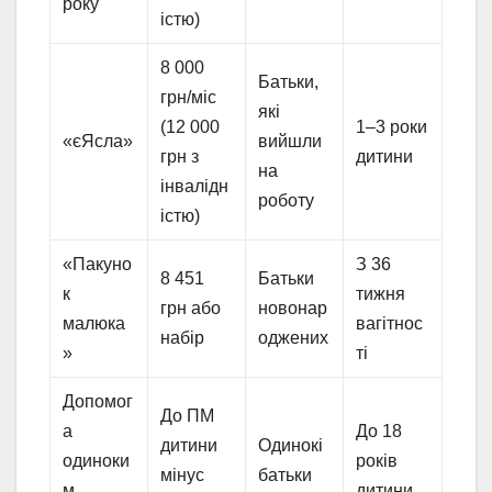
року
істю)
8 000
Батьки,
грн/міс
які
(12 000
1–3 роки
«єЯсла»
вийшли
грн з
дитини
на
інвалідн
роботу
істю)
«Пакуно
З 36
8 451
Батьки
к
тижня
грн або
новонар
малюка
вагітнос
набір
оджених
»
ті
Допомог
До ПМ
а
До 18
дитини
Одинокі
одиноки
років
мінус
батьки
м
дитини