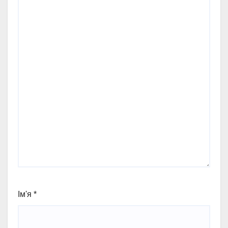
Ім'я
*