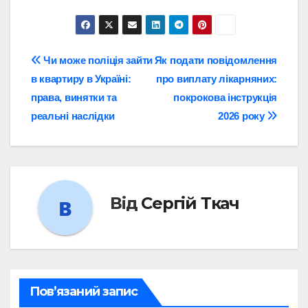
Навігація
Чи може поліція зайти
Як подати повідомлення
в квартиру в Україні:
про виплату лікарняних:
записів
права, винятки та
покрокова інструкція
реальні наслідки
2026 року
Від
Сергій Ткач
Пов’язаний запис