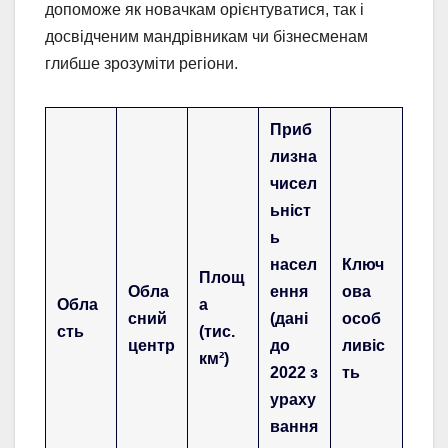
допоможе як новачкам орієнтуватися, так і
досвідченим мандрівникам чи бізнесменам
глибше зрозуміти регіони.
Приб
лизна
чисел
ьніст
ь
насел
Ключ
Площ
Обла
ення
ова
Обла
а
сний
(дані
особ
сть
(тис.
центр
до
ливіс
км²)
2022 з
ть
ураху
вання