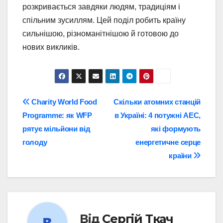
розкривається завдяки людям, традиціям і
спільним зусиллям. Цей поділ робить країну
сильнішою, різноманітнішою й готовою до
нових викликів.
Навігація
Charity World Food
Скільки атомних станцій
Programme: як WFP
в Україні: 4 потужні АЕС,
записів
рятує мільйони від
які формують
голоду
енергетичне серце
країни
Від
Сергій Ткач