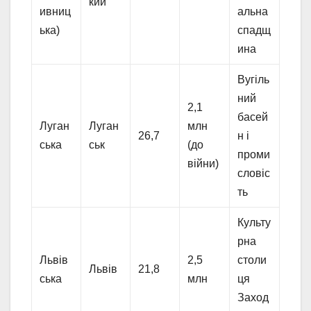
кий
ивниц
альна
ька)
спадщ
ина
Вугіль
ний
2,1
басей
Луган
Луган
млн
26,7
н і
ська
ськ
(до
проми
війни)
словіс
ть
Культу
рна
Львів
2,5
столи
Львів
21,8
ська
млн
ця
Заход