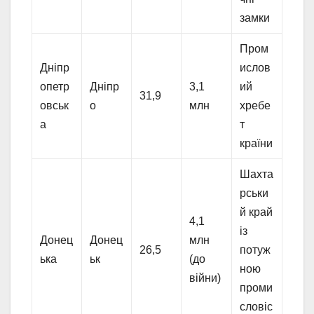
замки
Пром
Дніпр
ислов
опетр
Дніпр
3,1
ий
31,9
овськ
о
млн
хребе
а
т
країни
Шахта
рськи
й край
4,1
із
Донец
Донец
млн
26,5
потуж
ька
ьк
(до
ною
війни)
проми
словіс