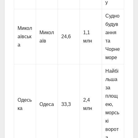
у
Судно
будув
Микол
Микол
1,1
ання
аївськ
24,6
аїв
млн
та
а
Чорне
море
Найбі
льша
за
площ
Одесь
2,4
Одеса
33,3
ею,
ка
млн
морсь
кі
ворот
а