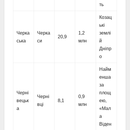
ть
Козац
ькі
Черка
Черка
1,2
землі
20,9
ська
си
млн
й
Дніпр
о
Найм
енша
за
Черні
площ
Черні
0,9
вецьк
8,1
ею,
вці
млн
а
«Мал
а
Віден