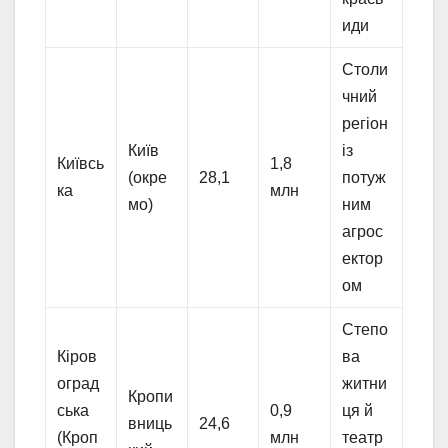
иди
Столи
чний
регіон
Київ
із
Київсь
1,8
(окре
28,1
потуж
ка
млн
мо)
ним
агрос
ектор
ом
Степо
Кіров
ва
оград
житни
Кропи
ська
0,9
ця й
вниць
24,6
(Кроп
млн
театр