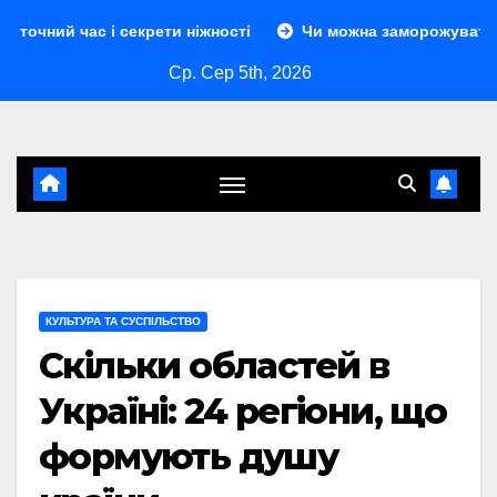
Перейти
і секрети ніжності
Чи можна заморожувати сир: повний г
до
Ср. Сер 5th, 2026
контенту
КУЛЬТУРА ТА СУСПІЛЬСТВО
Скільки областей в
Україні: 24 регіони, що
формують душу