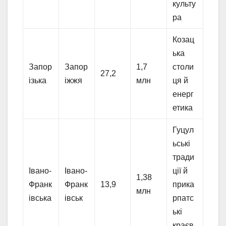
культу
ра
Козац
ька
Запор
Запор
1,7
столи
27,2
ізька
іжжя
млн
ця й
енерг
етика
Гуцул
ьські
тради
Івано-
Івано-
ції й
1,38
Франк
Франк
13,9
прика
млн
івська
івськ
рпатс
ькі
краєв