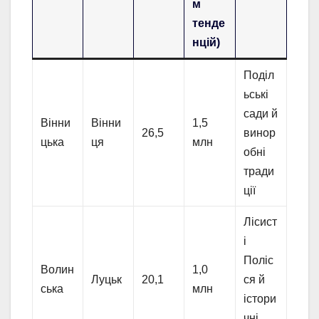
м
тенде
нцій)
Поділ
ьські
сади й
Вінни
Вінни
1,5
26,5
винор
цька
ця
млн
обні
тради
ції
Лісист
і
Поліс
Волин
1,0
Луцьк
20,1
ся й
ська
млн
істори
чні