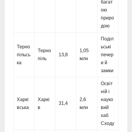
багат
ою
приро
дою
Поділ
Терно
ьські
Терно
1,05
пільсь
13,8
печер
піль
млн
ка
и й
замки
Освіт
ній і
Харкі
Харкі
2,6
науко
31,4
вська
в
млн
вий
хаб
Сходу