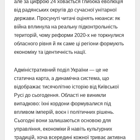
але за цифрою 24 ховається глибока еволюція
від радянських округів до сучасної унітарної
держави. Просунуті читачі оцінять нюанси: як
війна вплинула на реальну підконтрольність
територій, чому реформи 2020-х не торкнулися
обласного рівня й як саме ці регіони формують
економіку та ідентичність нації.
Адміністративний поділ України — це не
статична карта, а динамічна система, що
відображає тисячолітню історію від Київської
Русі до сьогодення. Області не виникли
випадково: їхні кордони формувалися під
впливом імперій, воєн і політичних рішень.
Сьогодні вони залишаються основою для
управління, економіки й навіть культурних
традицій, хоча всередині кожної триває активна