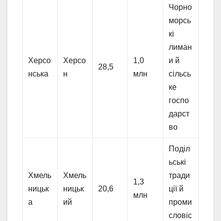
Чорно
морсь
кі
лиман
Херсо
Херсо
1,0
и й
28,5
нська
н
млн
сільсь
ке
госпо
дарст
во
Поділ
ьські
Хмель
Хмель
тради
1,3
ницьк
ницьк
20,6
ції й
млн
а
ий
проми
словіс