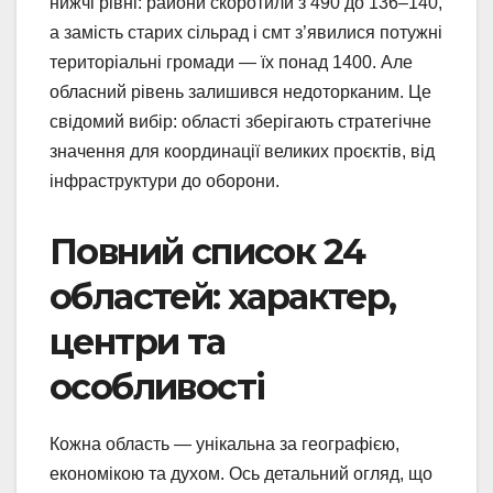
нижчі рівні: райони скоротили з 490 до 136–140,
а замість старих сільрад і смт з’явилися потужні
територіальні громади — їх понад 1400. Але
обласний рівень залишився недоторканим. Це
свідомий вибір: області зберігають стратегічне
значення для координації великих проєктів, від
інфраструктури до оборони.
Повний список 24
областей: характер,
центри та
особливості
Кожна область — унікальна за географією,
економікою та духом. Ось детальний огляд, що