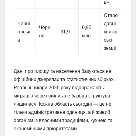
ь»
Старо
Черні
давні
Черні
0,95
гівськ
31,9
князів
гів
млн
а
ські
землі
Дані про площу та населення базуються на
офіційних джерелах та статистичних збірках.
Реальні цифри 2026 року відображають
міграцію через війну, але базова структура
лишилася. Кожна область сьогодні — це не
тільки адміністративна одиниця, а й живий
організм із власними традиціями, кухнею та
економічними пріоритетами.