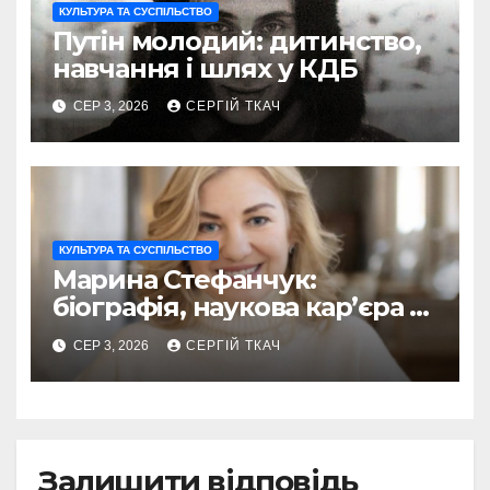
КУЛЬТУРА ТА СУСПІЛЬСТВО
Путін молодий: дитинство,
навчання і шлях у КДБ
СЕР 3, 2026
СЕРГІЙ ТКАЧ
КУЛЬТУРА ТА СУСПІЛЬСТВО
Марина Стефанчук:
біографія, наукова кар’єра та
сім’я
СЕР 3, 2026
СЕРГІЙ ТКАЧ
Залишити відповідь