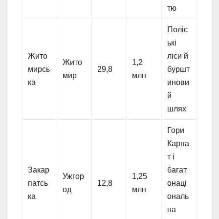
тю
Поліс
ькі
Жито
ліси й
Жито
1,2
мирсь
29,8
буршт
мир
млн
ка
инови
й
шлях
Гори
Карпа
т і
Закар
багат
Ужгор
1,25
патсь
12,8
онаці
од
млн
ка
ональ
на