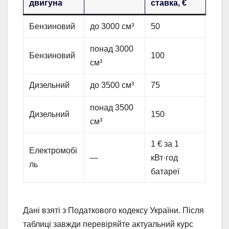
двигуна
ставка, €
Бензиновий
до 3000 см³
50
понад 3000
Бензиновий
100
см³
Дизельний
до 3500 см³
75
понад 3500
Дизельний
150
см³
1 € за 1
Електромобі
—
кВт·год
ль
батареї
Дані взяті з Податкового кодексу України. Після
таблиці завжди перевіряйте актуальний курс