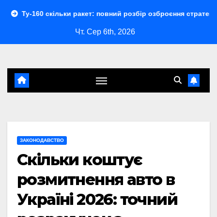
Перейти
кільки ракет: повний розбір озброєння стратегічного бомбард
до
Чт. Сер 6th, 2026
контенту
ЗАКОНОДАВСТВО
Скільки коштує
розмитнення авто в
Україні 2026: точний