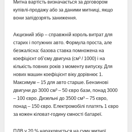
Митна вартість визначається за договором
купівлі-продажу або за даними митниці, якщо
вони запідозрять заниження.
Акцизний збір – справжній король витрат для
старих і потужних авто. Формула проста, але
безжалісна: базова ставка помножена на
коефіцієнт об’єму двигуна (см³ / 1000) і на
кількість повних років з моменту випуску. Для
нових машин коефіцієнт віку дорівнює 1.
Максимум – 15 для авто старше. Бензинові
двигуни до 3000 см³ – 50 євро бази, понад 3000
– 100 євро. Дизельні до 3500 см³ – 75 євро,
понад – 150 євро. Електромобілі платять 1 євро
за кожен кіловат-годину ємності батареї.
ПДВ у 20 % нараховується на суму митної