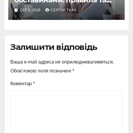
оформлення
СЕР 5, 2026
СЕРГІЙ ТКАЧ
Залишити відповідь
Ваша e-mail адреса не оприлюднюватиметься.
Обов’язкові поля позначені
*
Коментар
*