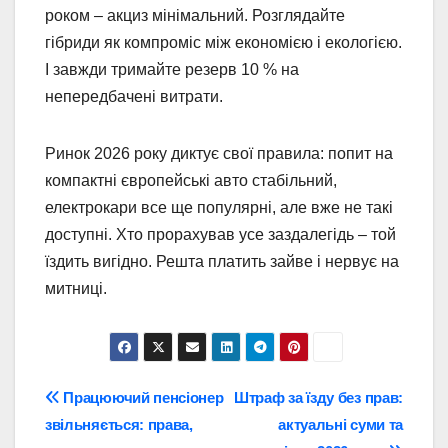
роком – акциз мінімальний. Розглядайте
гібриди як компроміс між економією і екологією.
І завжди тримайте резерв 10 % на
непередбачені витрати.
Ринок 2026 року диктує свої правила: попит на
компактні європейські авто стабільний,
електрокари все ще популярні, але вже не такі
доступні. Хто прорахував усе заздалегідь – той
їздить вигідно. Решта платить зайве і нервує на
митниці.
Навігація
Працюючий пенсіонер
Штраф за їзду без прав:
звільняється: права,
актуальні суми та
записів