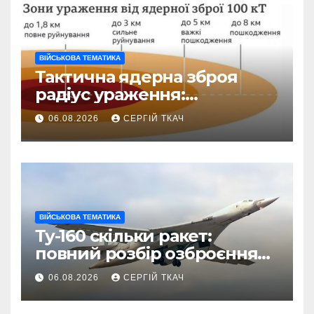
ВІЙСЬКОВА ТЕМАТИКА
Тактична ядерна зброя
радіус ураження:
детальний розбір зон
06.08.2026
СЕРГІЙ ТКАЧ
знищення
ВІЙСЬКОВА ТЕМАТИКА
Ту-160 скільки ракет:
повний розбір озброєння
стратегічного
06.08.2026
СЕРГІЙ ТКАЧ
бомбардувальника