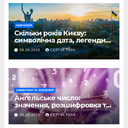
НАВЧАННЯ
Скільки років Києву:
символічна дата, легенди
та те, що кажуть історики
06.08.2026
СЕРГІЙ ТКАЧ
СИМВОЛІКА ТА ЗНАЧЕННЯ
Ангельське число:
значення, розшифровка та
послання
06.08.2026
СЕРГІЙ ТКАЧ