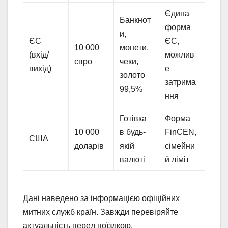
Єдина
Банкнот
форма
и,
ЄС
ЄС,
10 000
монети,
(вхід/
можлив
євро
чеки,
вихід)
е
золото
затрима
99,5%
ння
Готівка
Форма
10 000
в будь-
FinCEN,
США
доларів
якій
сімейни
валюті
й ліміт
Дані наведено за інформацією офіційних
митних служб країн. Завжди перевіряйте
актуальність перед поїздкою.