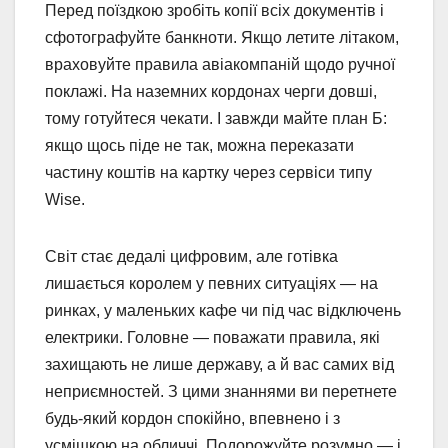
Перед поїздкою зробіть копії всіх документів і
сфотографуйте банкноти. Якщо летите літаком,
враховуйте правила авіакомпаній щодо ручної
поклажі. На наземних кордонах черги довші,
тому готуйтеся чекати. І завжди майте план Б:
якщо щось піде не так, можна переказати
частину коштів на картку через сервіси типу
Wise.
Світ стає дедалі цифровим, але готівка
лишається королем у певних ситуаціях — на
ринках, у маленьких кафе чи під час відключень
електрики. Головне — поважати правила, які
захищають не лише державу, а й вас самих від
неприємностей. З цими знаннями ви перетнете
будь-який кордон спокійно, впевнено і з
усмішкою на обличчі. Подорожуйте розумно — і