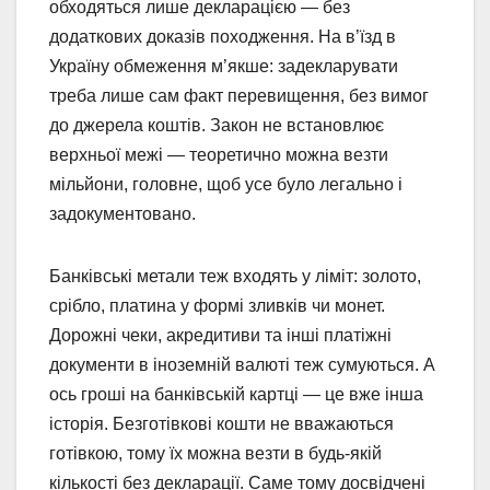
обходяться лише декларацією — без
додаткових доказів походження. На в’їзд в
Україну обмеження м’якше: задекларувати
треба лише сам факт перевищення, без вимог
до джерела коштів. Закон не встановлює
верхньої межі — теоретично можна везти
мільйони, головне, щоб усе було легально і
задокументовано.
Банківські метали теж входять у ліміт: золото,
срібло, платина у формі зливків чи монет.
Дорожні чеки, акредитиви та інші платіжні
документи в іноземній валюті теж сумуються. А
ось гроші на банківській картці — це вже інша
історія. Безготівкові кошти не вважаються
готівкою, тому їх можна везти в будь-якій
кількості без декларації. Саме тому досвідчені