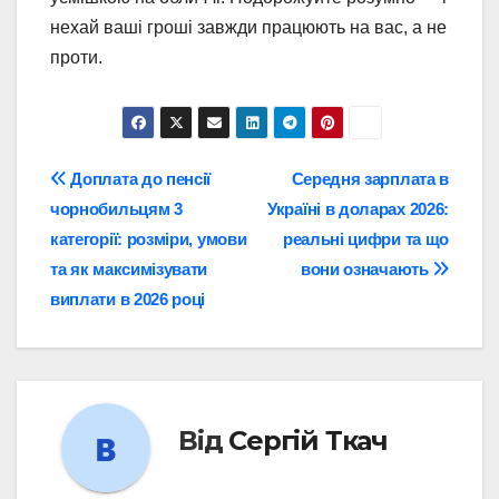
нехай ваші гроші завжди працюють на вас, а не
проти.
Навігація
Доплата до пенсії
Середня зарплата в
чорнобильцям 3
Україні в доларах 2026:
записів
категорії: розміри, умови
реальні цифри та що
та як максимізувати
вони означають
виплати в 2026 році
Від
Сергій Ткач