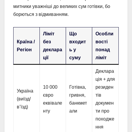
митники уважніші до великих сум готівки, бо
борються з відмиванням.
Ліміт
Що
Особли
Країна /
без
входит
вості
Регіон
деклара
ь у
понад
ції
суму
ліміт
Деклара
ція + для
10 000
Готівка,
резиден
Україна
євро
гривня,
тів
(виїзд/
еквівале
банкмет
докумен
в’їзд)
нту
али
ти про
походже
ння