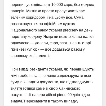
перевищує еквівалент 10 000 євро, без жодних
паперів. Митники просто пропускають вас
зеленим коридором, і на цьому все. Сума
розраховується за офіційним курсом
Національного банку України precisely на день
перетину кордону. Якщо ви везете кілька валют
одночасно — долари, євро, злоті, навіть старі
гривневі купюри — все додається разом у
євровому еквіваленті.
При виїзді резиденти України, які перевищують
ліміт, зобов’язані не лише задекларувати всю
суму, а й надати документи, що підтверджують
зняття готівки саме зі своїх банківських
рахунків. Ці папери дійсні рівно 90 днів з дня
видачі. Нерезиденти в такому випадку