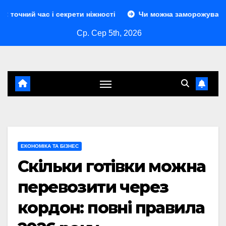
Перейти
 і секрети ніжності
Чи можна заморожувати сир: повний 
до
Ср. Сер 5th, 2026
контенту
ЕКОНОМІКА ТА БІЗНЕС
Скільки готівки можна
перевозити через
кордон: повні правила