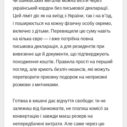
чи банківських металів можна везти через
український кордон без письмової декларації.
Цей ліміт діє як на виїзд з України, так і на в’їзд,
і поширюється на кожну фізичну особу окремо,
включно з дітьми. Перевищили цю суму навіть
на кілька євро — і вже потрібна повна
письмова декларація, а для резидентів при
вивезенні ще й документи, що підтверджують
походження коштів. Правила прості на перший
погляд, але криють безліч нюансів, які можуть
перетворити приємну подорож на неприємні
розмови з митниками.
Готівка в кишені дає відчуття свободи: ти не
залежиш від банкоматів, не платиш комісії за
конвертацію і завжди маєш резерв на
непередбачені витрати. Але саме через цю