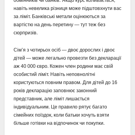
обмінників чи банків. Якщо курс коливається,
навіть невелика різниця може підштовхнути вас
за ліміт. Банківські метали оцінюються за
вартістю на день перетину — тут теж без
сюрпризів.
Сім’я з чотирьох осіб — двоє дорослих і двоє
дітей — може легально провезти без декларації
аж 40 000 євро. Кожен член родини має свій
особистий ліміт. Навіть неповнолітні
користуються повним правом. Для дітей до 16
років декларацію заповнює законний
представник, але ліміт лишається
індивідуальним. Це правило рятує багато
сімейних поїздок, коли батьки хочуть взяти
більше готівки на відпочинок чи покупки.