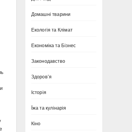
Домашні тварини
Екологія та Клімат
Економіка та Бізнес
Законодавство
ль
Здоров’я
чи
Історія
Їжа та кулінарія
у
Кіно
е