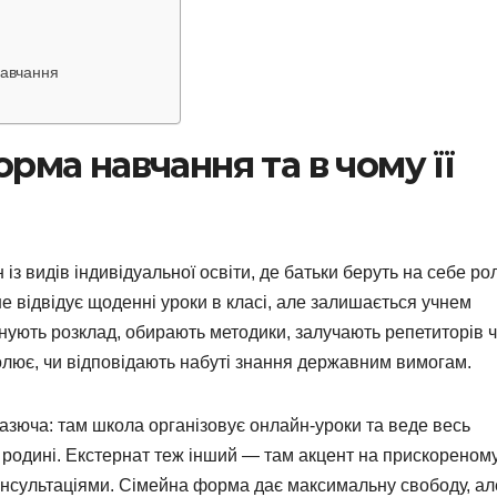
навчання
рма навчання та в чому її
з видів індивідуальної освіти, де батьки беруть на себе ро
не відвідує щоденні уроки в класі, але залишається учнем
нують розклад, обирають методики, залучають репетиторів 
лює, чи відповідають набуті знання державним вимогам.
разюча: там школа організовує онлайн-уроки та веде весь
на родині. Екстернат теж інший — там акцент на прискореном
онсультаціями. Сімейна форма дає максимальну свободу, ал