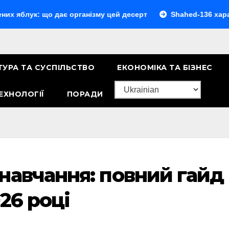
що дає організму цей десерт
Shahed-136 характеристики
ТУРА ТА СУСПІЛЬСТВО
ЕКОНОМІКА ТА БІЗНЕС
ЕХНОЛОГІЇ
ПОРАДИ
навчання: повний гайд
026 році