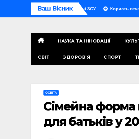
Перейти
Ваш Вісник
 скільки людей у підрозділі ЗСУ
Користь печених яблук: 
до
контенту
НАУКА ТА ІННОВАЦІЇ
КУЛЬ
СВІТ
ЗДОРОВ’Я
СПОРТ
Т
ОСВІТА
Сімейна форма 
для батьків у 2