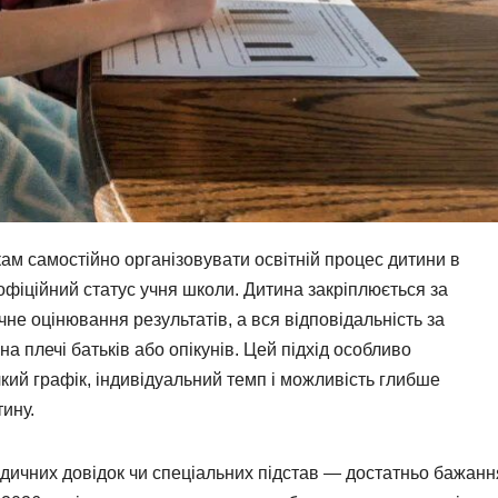
м самостійно організовувати освітній процес дитини в
офіційний статус учня школи. Дитина закріплюється за
не оцінювання результатів, а вся відповідальність за
а плечі батьків або опікунів. Цей підхід особливо
кий графік, індивідуальний темп і можливість глибше
ину.
дичних довідок чи спеціальних підстав — достатньо бажанн