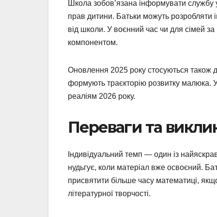
Школа зобов’язана інформувати службу у
прав дитини. Батьки можуть розробляти 
від школи. У воєнний час чи для сімей з
компонентом.
Оновлення 2025 року стосуються також д
формують траєкторію розвитку малюка. У
реаліям 2026 року.
Переваги та викли
Індивідуальний темп — один із найяскрав
нудьгує, коли матеріал вже освоєний. Б
присвятити більше часу математиці, якщо
літературної творчості.