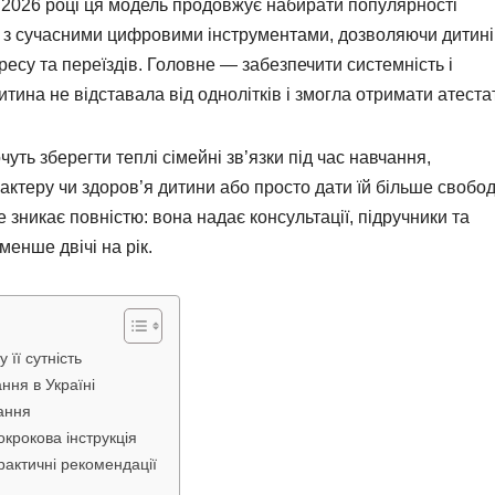
У 2026 році ця модель продовжує набирати популярності
 з сучасними цифровими інструментами, дозволяючи дитині
есу та переїздів. Головне — забезпечити системність і
итина не відставала від однолітків і змогла отримати атестат
уть зберегти теплі сімейні зв’язки під час навчання,
актеру чи здоров’я дитини або просто дати їй більше свобо
е зникає повністю: вона надає консультації, підручники та
енше двічі на рік.
її сутність
ння в Україні
ання
крокова інструкція
рактичні рекомендації