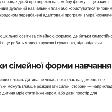
 справах дітей про перехід на сімейну форму — це захист
індивідуальний навчальний план або користуватися типови
а кордоном передбачені адаптовані програми з українознавч
ошкільної освіти за сімейною формою, де батьки самостійн
се це робить модель гнучкою і сучасною, відповідаючи
ки сімейної форми навчання
іших плюсів. Дитина не чекає, поки клас наздожене, і не
атьки можуть глибше розкривати сильні сторони — наприклад
 дитина мріє стати інженером, або дати простір для