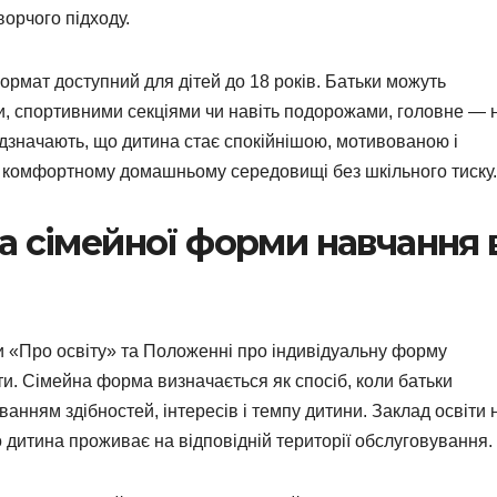
ворчого підходу.
ормат доступний для дітей до 18 років. Батьки можуть
, спортивними секціями чи навіть подорожами, головне — 
ідзначають, що дитина стає спокійнішою, мотивованою і
в комфортному домашньому середовищі без шкільного тиску.
а сімейної форми навчання 
ни «Про освіту» та Положенні про індивідуальну форму
ти. Сімейна форма визначається як спосіб, коли батьки
анням здібностей, інтересів і темпу дитини. Заклад освіти 
 дитина проживає на відповідній території обслуговування.