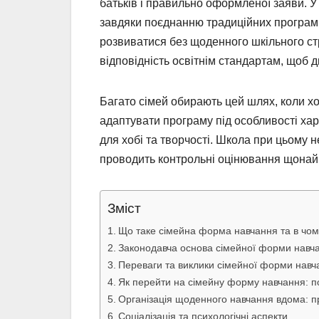
батьків і правильно оформленої заяви. 
завдяки поєднанню традиційних програм
розвиватися без щоденного шкільного стр
відповідність освітнім стандартам, щоб д
Багато сімей обирають цей шлях, коли хоч
адаптувати програму під особливості хар
для хобі та творчості. Школа при цьому н
проводить контрольні оцінювання щонайм
Зміст
Що таке сімейна форма навчання та в чому 
Законодавча основа сімейної форми навча
Переваги та виклики сімейної форми навч
Як перейти на сімейну форму навчання: по
Організація щоденного навчання вдома: п
Соціалізація та психологічні аспекти