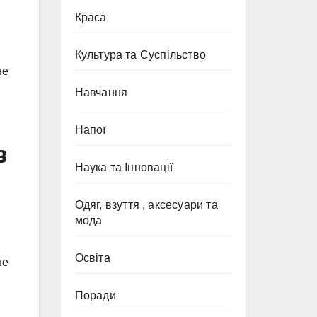
Краса
Культура та Суспільство
не
Навчання
Напої
в
Наука та Інновації
Одяг, взуття , аксесуари та
мода
Освіта
не
Поради