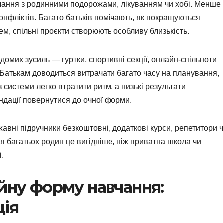
чання з родинними подорожами, лікуванням чи хобі. Менше
конфліктів. Багато батьків помічають, як покращуються
ем, спільні проєкти створюють особливу близькість.
ідомих зусиль — гуртки, спортивні секції, онлайн-спільноти
 Батькам доводиться витрачати багато часу на планування,
 системи легко втратити ритм, а низькі результати
дації повернутися до очної форми.
вні підручники безкоштовні, додаткові курси, репетитори 
я багатьох родин це вигідніше, ніж приватна школа чи
і.
ейну форму навчання:
ція