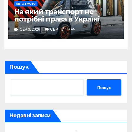
АВТО І МОТО
На який транспорт не
потрібні права в Україні
СЕР 3, 2026
СЕРГІЙ ТКАЧ
Пошук
Пошук
Недавні записи