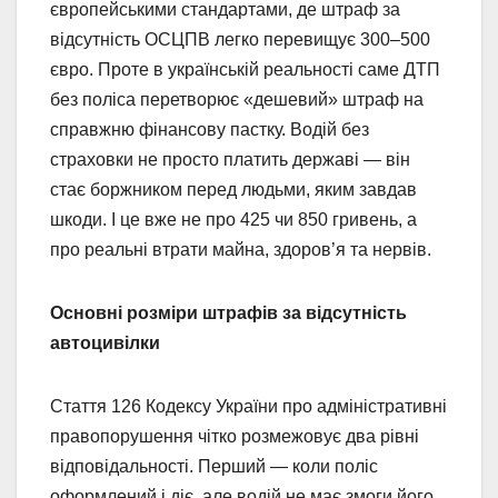
європейськими стандартами, де штраф за
відсутність ОСЦПВ легко перевищує 300–500
євро. Проте в українській реальності саме ДТП
без поліса перетворює «дешевий» штраф на
справжню фінансову пастку. Водій без
страховки не просто платить державі — він
стає боржником перед людьми, яким завдав
шкоди. І це вже не про 425 чи 850 гривень, а
про реальні втрати майна, здоров’я та нервів.
Основні розміри штрафів за відсутність
автоцивілки
Стаття 126 Кодексу України про адміністративні
правопорушення чітко розмежовує два рівні
відповідальності. Перший — коли поліс
оформлений і діє, але водій не має змоги його