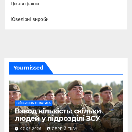
Цікаві факти
Ювелірні вироби
You missed
ВІЙСЬКОВА ТЕМАТИКА
Взвод кількість: скільки
людей у підрозділі ЗСУ
07.08.2026
СЕРГІЙ ТКАЧ