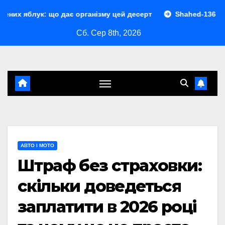
Перейти
що дає організму цей десерт
Shahed-136 характеристики
до
Сб. Сер 8th, 2026
контенту
АВТО І МОТО
Штраф без страховки:
скільки доведеться
заплатити в 2026 році