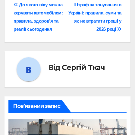
Навігація
До якого віку можна
Штраф за тонування в
керувати автомобілем:
Україні: правила, суми та
записів
правила, здоров’я та
як не втратити гроші у
реалії сьогодення
2026 році
Від
Сергій Ткач
Пов’язаний запис