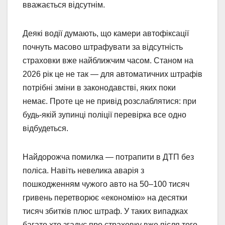
вважається відсутнім.
Деякі водії думають, що камери автофіксації
почнуть масово штрафувати за відсутність
страховки вже найближчим часом. Станом на
2026 рік це не так — для автоматичних штрафів
потрібні зміни в законодавстві, яких поки
немає. Проте це не привід розслаблятися: при
будь-якій зупинці поліції перевірка все одно
відбудеться.
Найдорожча помилка — потрапити в ДТП без
поліса. Навіть невелика аварія з
пошкодженням чужого авто на 50–100 тисяч
гривень перетворює «економію» на десятки
тисяч збитків плюс штраф. У таких випадках
багато хто згадує про страховку вже після того,