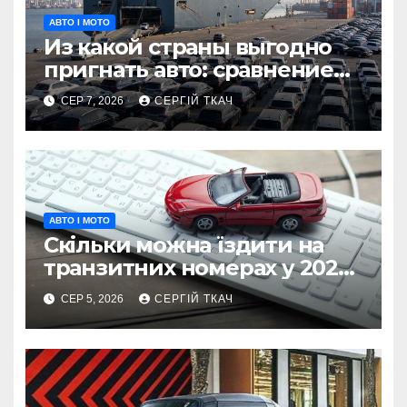
АВТО І МОТО
Из какой страны выгодно
пригнать авто: сравнение
США, Европы и Кореи
СЕР 7, 2026
СЕРГІЙ ТКАЧ
АВТО І МОТО
Скільки можна їздити на
транзитних номерах у 2026
році
СЕР 5, 2026
СЕРГІЙ ТКАЧ