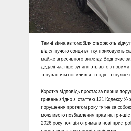
Темні вікна автомобіля створюють відчут
від сліпучого сонця влітку, приховують с
майже агресивного вигляду. Водночас за
дедалі частіше зупиняють авто з новими
тонуванням посилився, і водії зіткнули
Коротка відповідь проста: за перше пор
гривень згідно зі статтею 121 Кодексу У
порушення протягом року тягне за собою
можливого позбавлення прав на три-шість
2026 року поліція отримала нові пристрої 
процедури стали прискіпливішими.