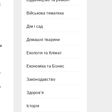
є
Військова тематика
Дім і сад
Домашні тварини
ти
Екологія та Клімат
Економіка та Бізнес
у
Законодавство
е
Здоров’я
Історія