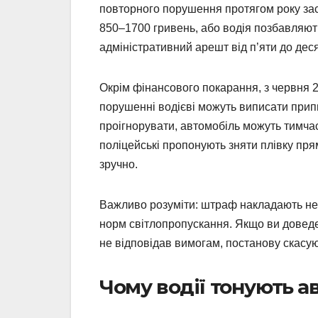
повторного порушення протягом року заст
850–1700 гривень, або водія позбавляють
адміністративний арешт від п’яти до деся
Окрім фінансового покарання, з червня 
порушенні водієві можуть виписати прип
проігнорувати, автомобіль можуть тимч
поліцейські пропонують зняти плівку пря
зручно.
Важливо розуміти: штраф накладають не 
норм світлопропускання. Якщо ви доведе
не відповідав вимогам, постанову скасую
Чому водії тонують ав