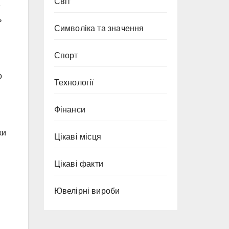
Світ
е
ь
Символіка та значення
Спорт
о
Технології
Фінанси
ки
Цікаві місця
Цікаві факти
Ювелірні вироби