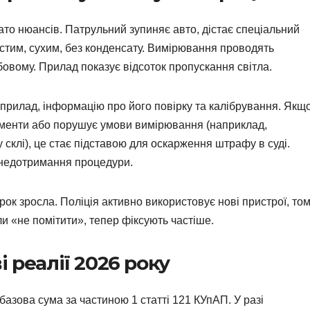
то нюансів. Патрульний зупиняє авто, дістає спеціальний
стим, сухим, без конденсату. Вимірювання проводять
обовому. Прилад показує відсоток пропускання світла.
 прилад, інформацію про його повірку та калібрування. Якщ
ументи або порушує умови вимірювання (наприклад,
 склі), це стає підставою для оскарження штрафу в суді.
 недотримання процедури.
ірок зросла. Поліція активно використовує нові пристрої, то
ли «не помітити», тепер фіксують частіше.
 реалії 2026 року
азова сума за частиною 1 статті 121 КУпАП. У разі