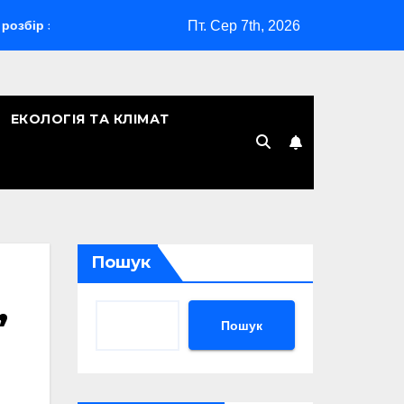
Пт. Сер 7th, 2026
 знищення
Ту-160 скільки ракет: повний розбір озброєн
ЕКОЛОГІЯ ТА КЛІМАТ
Пошук
,
Пошук