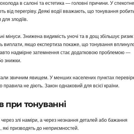
рохолода в салоні та естетика — головні причини. У спекотн
ють від перегріву. Деякі водії вважають, що тонування робит
для злодіїв.
і мінуси. Знижена видимість уночі та в дощ збільшує ризик
ють виплати, якщо експертиза покаже, що тонування вплинул
у авто надмірне затемнення стає додатковою проблемою —
о знижки.
тали звичним явищем. У менших населених пунктах перевір
 правила не діють. Закон однаковий для всієї країни.
в при тонуванні
через злі наміри, а через незнання деталей або бажання
 які призводять до неприємностей.