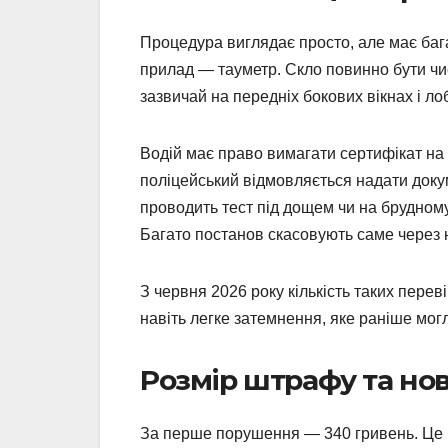
Процедура виглядає просто, але має бага
прилад — тауметр. Скло повинно бути чи
зазвичай на передніх бокових вікнах і л
Водій має право вимагати сертифікат на
поліцейський відмовляється надати док
проводить тест під дощем чи на брудному
Багато постанов скасовують саме через
З червня 2026 року кількість таких перев
навіть легке затемнення, яке раніше мог
Розмір штрафу та нові
За перше порушення — 340 гривень. Це б