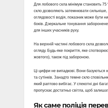
Для лобового скла мінімум становить 75 
скло дозволяють затемнювати сильніше, а
оглядовості водія, показник може бути н
боків. Дзеркальне тонування заборонен
для інших учасників руху.
На верхній частині лобового скла дозво
огляду. Будь-яке покриття, яке спотворює
жовтого), також під забороною.
Ці цифри не випадкові. Вони базуються н
та сутінків. Занадто темне скло сповільн
який раптово вибігає. У спекотні дні баг
пропускає достатньо світла, щоб залишат
Як саме поліція перев