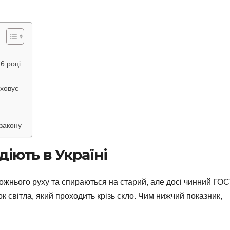
6 році
иховує
закону
діють в Україні
ожнього руху та спираються на старий, але досі чинний ГО
к світла, який проходить крізь скло. Чим нижчий показник,