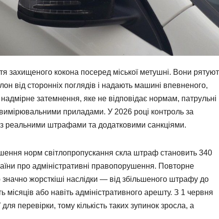
тя захищеного кокона посеред міської метушні. Вони рятую
алон від сторонніх поглядів і надають машині впевненого,
 надмірне затемнення, яке не відповідає нормам, патрульні
 вимірювальними приладами. У 2026 році контроль за
ся з реальними штрафами та додатковими санкціями.
ушення норм світлопропускання скла штраф становить 340
країни про адміністративні правопорушення. Повторне
 значно жорсткіші наслідки — від збільшеного штрафу до
 місяців або навіть адміністративного арешту. З 1 червня
для перевірки, тому кількість таких зупинок зросла, а