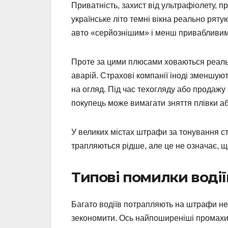
Приватність, захист від ультрафіолету, п
українське літо темні вікна реально ряту
авто «серйознішим» і менш привабливим 
Проте за цими плюсами ховаються реальн
аварій. Страхові компанії іноді зменшу
на огляд. Під час техогляду або продаж
покупець може вимагати зняття плівки аб
У великих містах штрафи за тонування с
трапляються рідше, але це не означає, що
Типові помилки водії
Багато водіїв потрапляють на штрафи не 
зекономити. Ось найпоширеніші промахи,