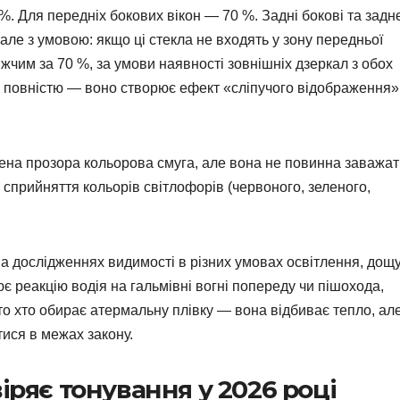
%. Для передніх бокових вікон — 70 %. Задні бокові та задн
ле з умовою: якщо ці стекла не входять у зону передньої
ижчим за 70 %, за умови наявності зовнішніх дзеркал з обох
е повністю — воно створює ефект «сліпучого відображення»
лена прозора кольорова смуга, але вона не повинна заважа
 сприйняття кольорів світлофорів (червоного, зеленого,
а дослідженнях видимості в різних умовах освітлення, дощ
ює реакцію водія на гальмівні вогні попереду чи пішохода,
ато хто обирає атермальну плівку — вона відбиває тепло, ал
ися в межах закону.
іряє тонування у 2026 році