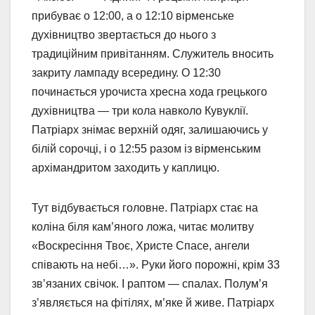
прибуває о 12:00, а о 12:10 вірменське
духівництво звертається до нього з
традиційним привітанням. Служитель вносить
закриту лампаду всередину. О 12:30
починається урочиста хресна хода грецького
духівництва — три кола навколо Кувуклії.
Патріарх знімає верхній одяг, залишаючись у
білій сорочці, і о 12:55 разом із вірменським
архімандритом заходить у каплицю.
Тут відбувається головне. Патріарх стає на
коліна біля кам’яного ложа, читає молитву
«Воскресіння Твоє, Христе Спасе, ангели
співають на небі…». Руки його порожні, крім 33
зв’язаних свічок. І раптом — спалах. Полум’я
з’являється на фітілях, м’яке й живе. Патріарх