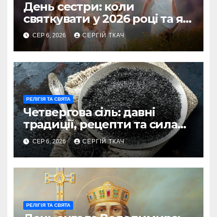
День сестри: коли
святкувати у 2026 році та як
зробити його незабутнім
СЕР 6, 2026
СЕРГІЙ ТКАЧ
РЕЛІГІЯ ТА СВЯТА
Четвергова сіль: давні
традиції, рецепти та сила
оберегу
СЕР 6, 2026
СЕРГІЙ ТКАЧ
РЕЛІГІЯ ТА СВЯТА