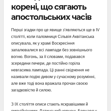
корені, що сягають
апостольських часів
Перші згадки про це явище з’являються ще в IV
столітті, коли паломниця Сільвія Аквітанська
описувала, як у храмі Воскресіння
запалювалися всі лампади без зовнішнього
вогню. Вогонь, за її словами, подавався
зсередини печери, де постійно горіла
невгасима лампада. Ці ранні свідчення не
називали подію дивом у сучасному розумінні,
але вже тоді вона вражала прочан своєю
загадковістю й силою.
З IX століття описи стають яскравішими й
емоційнішими. Латинський чернець Бернард у