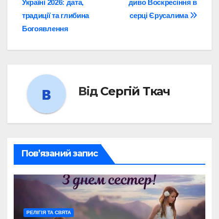
Україні 2026: дата,
диво Воскресіння в
записів
традиції та глибина
серці Єрусалима
Богоявлення
Від
Сергій Ткач
Пов’язаний запис
РЕЛІГІЯ ТА СВЯТА