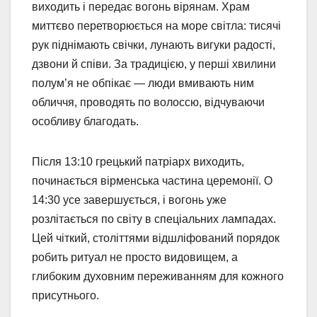
виходить і передає вогонь вірянам. Храм
миттєво перетворюється на море світла: тисячі
рук піднімають свічки, лунають вигуки радості,
дзвони й співи. За традицією, у перші хвилини
полум’я не обпікає — люди вмивають ним
обличчя, проводять по волоссю, відчуваючи
особливу благодать.
Після 13:10 грецький патріарх виходить,
починається вірменська частина церемонії. О
14:30 усе завершується, і вогонь уже
розлітається по світу в спеціальних лампадах.
Цей чіткий, століттями відшліфований порядок
робить ритуал не просто видовищем, а
глибоким духовним переживанням для кожного
присутнього.