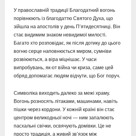
У православній традиції Благодатний вогонь
порівнюють із благодаттю Святого Духа, що
зійшла на апостолів у день П’ятидесятниці. Він
стає видимим знаком невидимої милості.
Багато хто розповідає, як після дотику до цього
вогню серце наповнюється миром, сумніви
розвіюються, а віра міцнішає. У часи
випробувань, як-от війна чи криза, саме цей
обряд допомагає людям відчути, що Бог поруч.
Символіка виходить далеко за межі храму.
Вогонь розносять літаками, машинами, навіть
пішки через кордони. У кожній країні він стає
центром великодньої ночі — ним запалюють
пасхальні свічки, освячують домівки. Це не
просто традиція, а живий зв’язок між