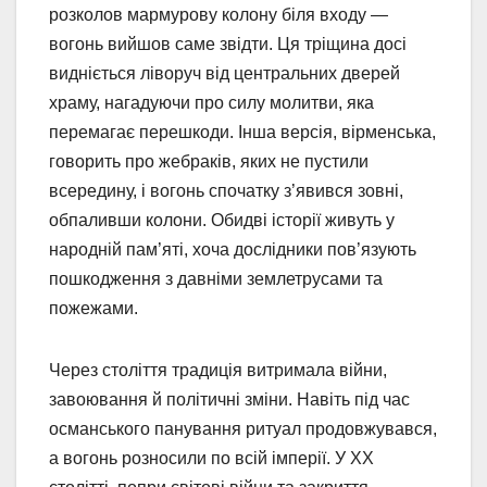
розколов мармурову колону біля входу —
вогонь вийшов саме звідти. Ця тріщина досі
видніється ліворуч від центральних дверей
храму, нагадуючи про силу молитви, яка
перемагає перешкоди. Інша версія, вірменська,
говорить про жебраків, яких не пустили
всередину, і вогонь спочатку з’явився зовні,
обпаливши колони. Обидві історії живуть у
народній пам’яті, хоча дослідники пов’язують
пошкодження з давніми землетрусами та
пожежами.
Через століття традиція витримала війни,
завоювання й політичні зміни. Навіть під час
османського панування ритуал продовжувався,
а вогонь розносили по всій імперії. У XX