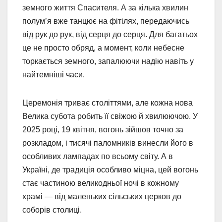
земного життя Спасителя. А за кілька хвилин
полум’я вже танцює на фітілях, передаючись
від рук до рук, від серця до серця. Для багатьох
це не просто обряд, а момент, коли небесне
торкається земного, запалюючи надію навіть у
найтемніші часи.
Церемонія триває століттями, але кожна нова
Велика субота робить її свіжою й хвилюючою. У
2025 році, 19 квітня, вогонь зійшов точно за
розкладом, і тисячі паломників винесли його в
особливих лампадах по всьому світу. А в
Україні, де традиція особливо міцна, цей вогонь
стає частиною великодньої ночі в кожному
храмі — від маленьких сільських церков до
соборів столиці.