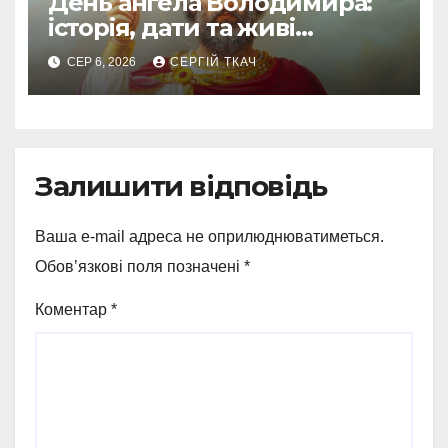
День ангела Володимира:
історія, дати та живі
традиції святкування
СЕР 6, 2026
СЕРГІЙ ТКАЧ
Залишити відповідь
Ваша e-mail адреса не оприлюднюватиметься.
Обов’язкові поля позначені
*
Коментар
*