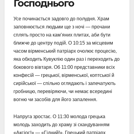
Господнього
Усе починається задовго до полудня. Храм
заповнюється людьми ще з ночі — прочани
сплять просто на кам’яних плитах, аби бути
ближче до центру подій. О 10:15 за місцевим
часом вірменський патріарх очолює процесію,
яка обходить Кувуклію один раз і переходить до
бокового вівтаря. Об 11:00 представники всіх
конфесій — грецької, вірменської, коптської й
сирійської — спільно оглядають і запечатують
гробницю, перевіряючи, чи немає всередині
вогню чи засобів для його запалення.
Напруга зростає. О 11:30 молода грецька
молодь заходить до храму зі скандуванням
«Аксіос!» — «Гідний!». Грецький патріарх