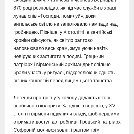
870 році розповідав, як під час служби в храмі
лунав спів «Господи, помилуй», доки
ангельське світло не запалювало лампади над
гробницею. Пізніше, у X столітті, візантійські
хроніки фіксують, як світло раптово
наповнювало весь храм, змушуючи навіть
невіруючих застигати в подиві. Грецький
патріарх і вірменський архімандрит спільно
брали участь у ритуалі, підкреслюючи єдність
різних конфесій перед лицем цього таїнства.
Легенди про тріснуту колону додають історії
особливого колориту. За однією версією, у XVI
столітті вірмени підкупили владу, щоб першими
отримати доступ до гробниці. Грецький патріарх
Софроній молився зовні, і раптом грім