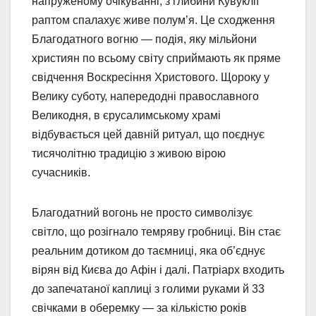
напруженому очікуванні, з глибини Кувуклії
раптом спалахує живе полум’я. Це сходження
Благодатного вогню — подія, яку мільйони
християн по всьому світу сприймають як пряме
свідчення Воскресіння Христового. Щороку у
Велику суботу, напередодні православного
Великодня, в єрусалимському храмі
відбувається цей давній ритуал, що поєднує
тисячолітню традицію з живою вірою
сучасників.
Благодатний вогонь не просто символізує
світло, що розігнало темряву гробниці. Він стає
реальним дотиком до таємниці, яка об’єднує
вірян від Києва до Афін і далі. Патріарх входить
до запечатаної каплиці з голими руками й 33
свічками в оберемку — за кількістю років