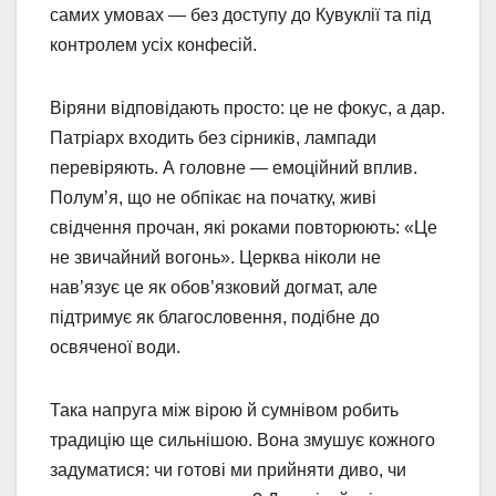
самих умовах — без доступу до Кувуклії та під
контролем усіх конфесій.
Віряни відповідають просто: це не фокус, а дар.
Патріарх входить без сірників, лампади
перевіряють. А головне — емоційний вплив.
Полум’я, що не обпікає на початку, живі
свідчення прочан, які роками повторюють: «Це
не звичайний вогонь». Церква ніколи не
нав’язує це як обов’язковий догмат, але
підтримує як благословення, подібне до
освяченої води.
Така напруга між вірою й сумнівом робить
традицію ще сильнішою. Вона змушує кожного
задуматися: чи готові ми прийняти диво, чи