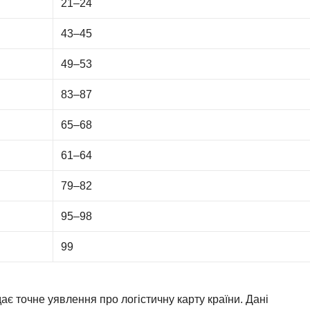
21–24
43–45
49–53
83–87
65–68
61–64
79–82
95–98
99
ає точне уявлення про логістичну карту країни. Дані