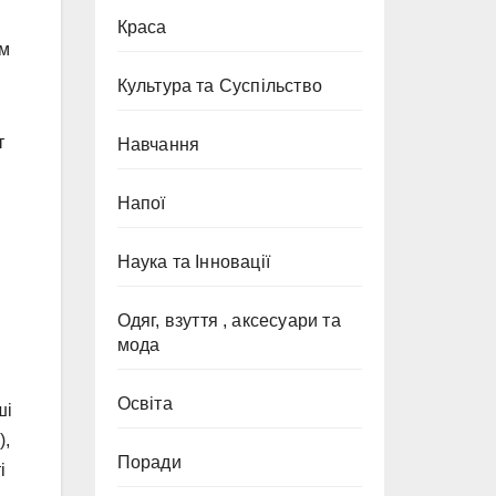
Краса
им
Культура та Суспільство
т
Навчання
Напої
Наука та Інновації
Одяг, взуття , аксесуари та
мода
Освіта
ші
),
Поради
і