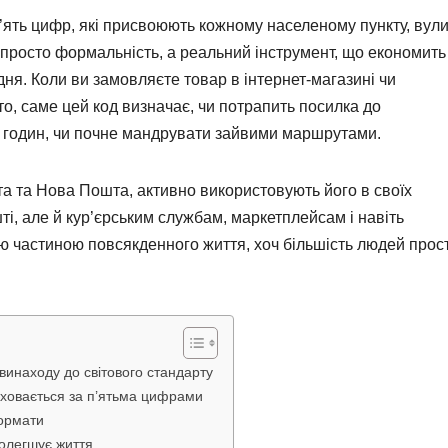
’ять цифр, які присвоюють кожному населеному пункту, вули
е просто формальність, а реальний інструмент, що економить
ня. Коли ви замовляєте товар в інтернет-магазині чи
о, саме цей код визначає, чи потрапить посилка до
ка годин, чи почне мандрувати зайвими маршрутами.
ошта та Нова Пошта, активно використовують його в своїх
ті, але й кур’єрським службам, маркетплейсам і навіть
ю частиною повсякденного життя, хоч більшість людей прос
о винаходу до світового стандарту
о ховається за п’ятьма цифрами
формати
полегшує життя