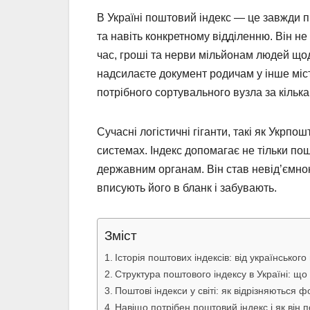
В Україні поштовий індекс — це завжди п
та навіть конкретному відділенню. Він н
час, гроші та нерви мільйонам людей щод
надсилаєте документ родичам у інше міст
потрібного сортувального вузла за кіль
Сучасні логістичні гіганти, такі як Укрп
системах. Індекс допомагає не тільки пош
державним органам. Він став невід’ємно
вписують його в бланк і забувають.
Зміст
Історія поштових індексів: від українськог
Структура поштового індексу в Україні: щ
Поштові індекси у світі: як відрізняються 
Навіщо потрібен поштовий індекс і як він 