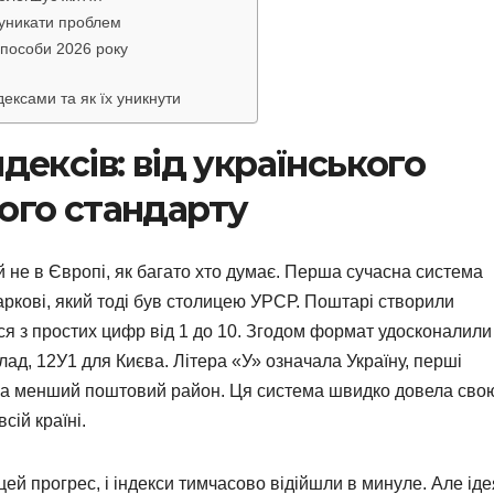
 уникати проблем
 способи 2026 року
ексами та як їх уникнути
дексів: від українського
вого стандарту
й не в Європі, як багато хто думає. Перша сучасна система
аркові, який тоді був столицею УРСР. Поштарі створили
ся з простих цифр від 1 до 10. Згодом формат удосконалили
лад, 12У1 для Києва. Літера «У» означала Україну, перші
 на менший поштовий район. Ця система швидко довела сво
сій країні.
цей прогрес, і індекси тимчасово відійшли в минуле. Але іде