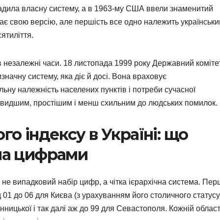
вадила власну систему, а в 1963-му США ввели знаменитий
ає свою версію, але першість все одно належить українськ
ятиліття.
 в незалежні часи. 18 листопада 1999 року Державний коміте
изначну систему, яка діє й досі. Вона враховує
льну належність населених пунктів і потреби сучасної
 швидшим, простішим і менш схильним до людських помилок.
о індексу в Україні: що
ьма цифрами
не випадковий набір цифр, а чітка ієрархічна система. Пер
 01 до 06 для Києва (з урахуванням його столичного статусу
інницької і так далі аж до 99 для Севастополя. Кожній област