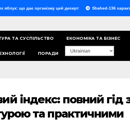
о дає організму цей десерт
Shahed-136 характеристики:
ТУРА ТА СУСПІЛЬСТВО
ЕКОНОМІКА ТА БІЗНЕС
ЕХНОЛОГІЇ
ПОРАДИ
ий індекс: повний гід 
ктурою та практичними