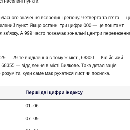
і населені пункти.
бласного значення всередині регіону. Четверта та п’ята — ц
селений пункт. Якщо останні три цифри 000 — це поштамт
л зв’язку. А 999 часто позначає зональні центри перевезенн
9 — 29-те відділення в тому ж місті, 68300 — Кілійський
 68355 — відділення в місті Вилкове. Така деталізація
озуміти, куди саме має рухатися лист чи посилка.
Перші дві цифри індексу
01–06
07–09