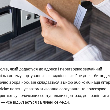
олів, який додається до адреси і перетворює звичайний
крізь систему сортування зі швидкістю, якої не досяг би жоде
лючно з Україною, він складається з цифр або комбінації літер
місію: полегшує автоматизоване сортування та прискорює
стрягають у величезних сортувальних центрах, де працівники
 — усе відбувається за лічені секунди.