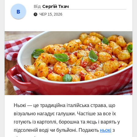
Від
Сергій Ткач
ЧЕР 15, 2026
Ньокі — це традиційна італійська страва, що
візуально нагадує галушки. Частіше за все їх
готують із картоплі, борошна та яєць і варять у
підсоленій воді чи бульйоні. Подають
ньокі
з