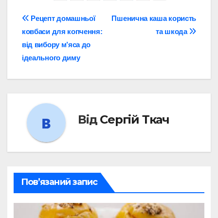
Навігація
Рецепт домашньої
Пшенична каша користь
ковбаси для копчення:
та шкода
записів
від вибору м’яса до
ідеального диму
Від
Сергій Ткач
Пов’язаний запис