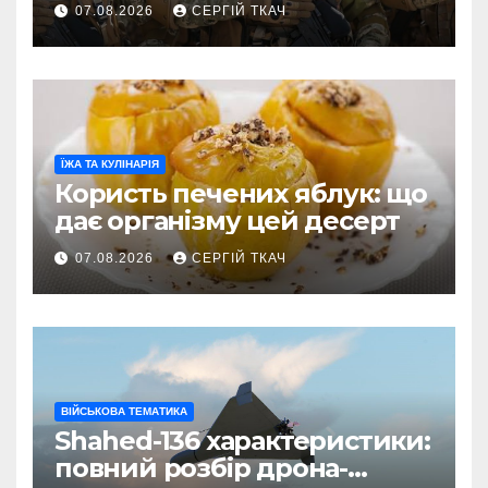
07.08.2026
СЕРГІЙ ТКАЧ
ЇЖА ТА КУЛІНАРІЯ
Користь печених яблук: що
дає організму цей десерт
07.08.2026
СЕРГІЙ ТКАЧ
ВІЙСЬКОВА ТЕМАТИКА
Shahed-136 характеристики:
повний розбір дрона-