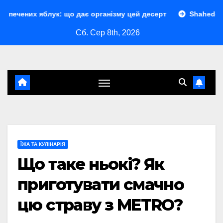
Перейти
яблук: що дає організму цей десерт
Shahed-136 характер
до
Сб. Сер 8th, 2026
контенту
ЇЖА ТА КУЛІНАРІЯ
Що таке ньокі? Як
приготувати смачно
цю страву з METRO?