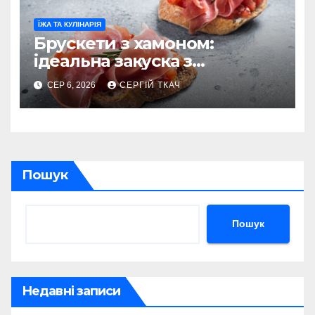
ЇЖА ТА КУЛІНАРІЯ
Брускети з хамоном:
ідеальна закуска з
характером
СЕР 6, 2026
СЕРГІЙ ТКАЧ
Пошук
Пошук
Недавні записи