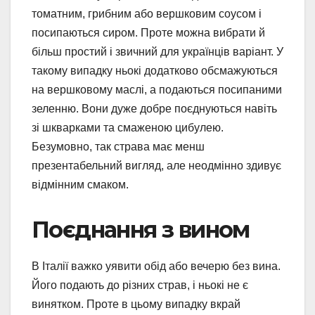
томатним, грибним або вершковим соусом і
посипаються сиром. Проте можна вибрати й
більш простий і звичний для українців варіант. У
такому випадку ньокі додатково обсмажуються
на вершковому маслі, а подаються посипаними
зеленню. Вони дуже добре поєднуються навіть
зі шкварками та смаженою цибулею.
Безумовно, так страва має менш
презентабельний вигляд, але неодмінно здивує
відмінним смаком.
Поєднання з вином
В Італії важко уявити обід або вечерю без вина.
Його подають до різних страв, і ньокі не є
винятком. Проте в цьому випадку вкрай