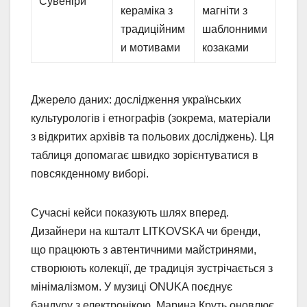
Сувеніри
кераміка з
магніти з
традиційним
шаблонними
и мотивами
козаками
Джерело даних: дослідження українських
культурологів і етнографів (зокрема, матеріали
з відкритих архівів та польових досліджень). Ця
таблиця допомагає швидко зорієнтуватися в
повсякденному виборі.
Сучасні кейси показують шлях вперед.
Дизайнери на кшталт LITKOVSKA чи бренди,
що працюють з автентичними майстринями,
створюють колекції, де традиція зустрічається з
мінімалізмом. У музиці ONUKA поєднує
бандуру з електронікою, Марина Круть оновлює