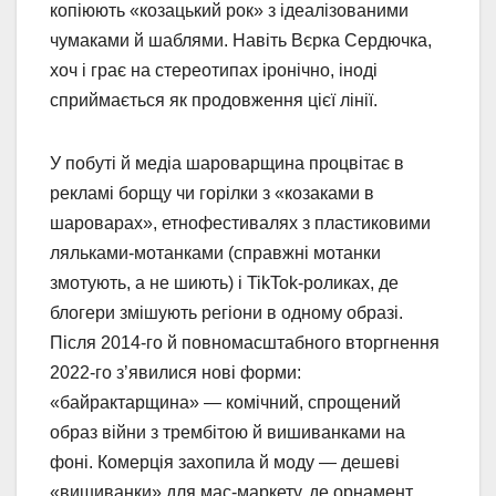
копіюють «козацький рок» з ідеалізованими
чумаками й шаблями. Навіть Вєрка Сердючка,
хоч і грає на стереотипах іронічно, іноді
сприймається як продовження цієї лінії.
У побуті й медіа шароварщина процвітає в
рекламі борщу чи горілки з «козаками в
шароварах», етнофестивалях з пластиковими
ляльками-мотанками (справжні мотанки
змотують, а не шиють) і TikTok-роликах, де
блогери змішують регіони в одному образі.
Після 2014-го й повномасштабного вторгнення
2022-го з’явилися нові форми:
«байрактарщина» — комічний, спрощений
образ війни з трембітою й вишиванками на
фоні. Комерція захопила й моду — дешеві
«вишиванки» для мас-маркету, де орнамент