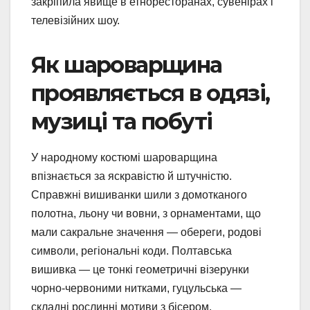
закріпила явище в етноресторанах, сувенірах і
телевізійних шоу.
Як шароварщина
проявляється в одязі,
музиці та побуті
У народному костюмі шароварщина
впізнається за яскравістю й штучністю.
Справжні вишиванки шили з домотканого
полотна, льону чи вовни, з орнаментами, що
мали сакральне значення — обереги, родові
символи, регіональні коди. Полтавська
вишивка — це тонкі геометричні візерунки
чорно-червоними нитками, гуцульська —
складні рослинні мотиви з бісером.