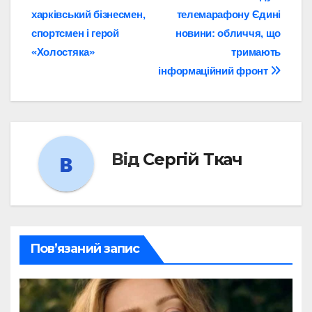
харківський бізнесмен,
телемарафону Єдині
записів
спортсмен і герой
новини: обличчя, що
«Холостяка»
тримають
інформаційний фронт
Від
Сергій Ткач
Пов’язаний запис