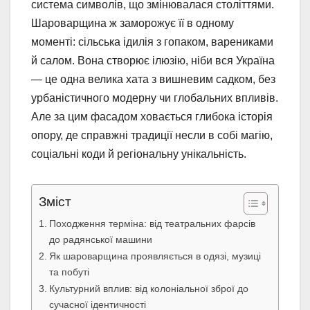
система символів, що змінювалася століттями.
Шароварщина ж заморожує її в одному
моменті: сільська ідилія з гопаком, варениками
й салом. Вона створює ілюзію, ніби вся Україна
— це одна велика хата з вишневим садком, без
урбаністичного модерну чи глобальних впливів.
Але за цим фасадом ховається глибока історія
опору, де справжні традиції несли в собі магію,
соціальні коди й регіональну унікальність.
Зміст
Походження терміна: від театральних фарсів
до радянської машини
Як шароварщина проявляється в одязі, музиці
та побуті
Культурний вплив: від колоніальної зброї до
сучасної ідентичності