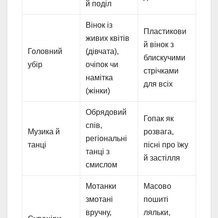
й поділ
Вінок із
Пластикови
живих квітів
й вінок з
Головний
(дівчата),
блискучими
убір
очіпок чи
стрічками
намітка
для всіх
(жінки)
Обрядовий
Гопак як
спів,
Музика й
розвага,
регіональні
танці
пісні про їжу
танці з
й застілля
смислом
Мотанки
Масово
змотані
пошиті
вручну,
ляльки,