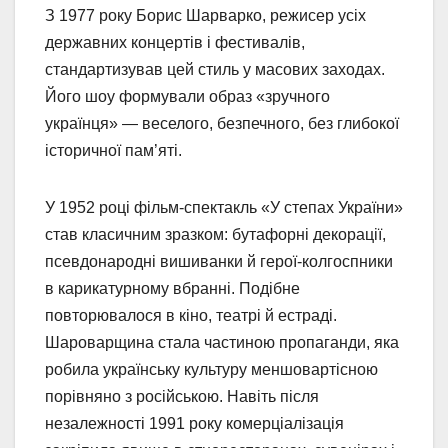
З 1977 року Борис Шарварко, режисер усіх
державних концертів і фестивалів,
стандартизував цей стиль у масових заходах.
Його шоу формували образ «зручного
українця» — веселого, безпечного, без глибокої
історичної пам’яті.
У 1952 році фільм-спектакль «У степах України»
став класичним зразком: бутафорні декорації,
псевдонародні вишиванки й герої-колгоспники
в карикатурному вбранні. Подібне
повторювалося в кіно, театрі й естраді.
Шароварщина стала частиною пропаганди, яка
робила українську культуру меншовартісною
порівняно з російською. Навіть після
незалежності 1991 року комерціалізація