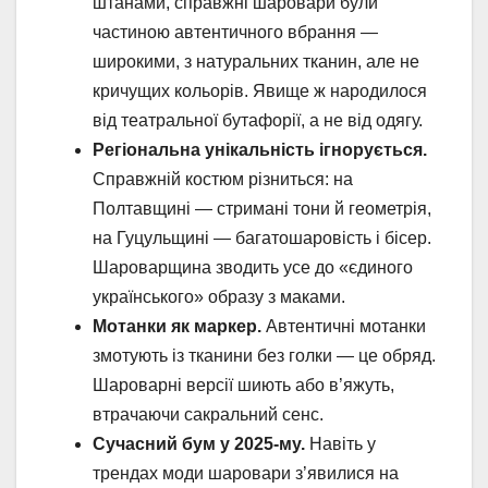
штанами, справжні шаровари були
частиною автентичного вбрання —
широкими, з натуральних тканин, але не
кричущих кольорів. Явище ж народилося
від театральної бутафорії, а не від одягу.
Регіональна унікальність ігнорується.
Справжній костюм різниться: на
Полтавщині — стримані тони й геометрія,
на Гуцульщині — багатошаровість і бісер.
Шароварщина зводить усе до «єдиного
українського» образу з маками.
Мотанки як маркер.
Автентичні мотанки
змотують із тканини без голки — це обряд.
Шароварні версії шиють або в’яжуть,
втрачаючи сакральний сенс.
Сучасний бум у 2025-му.
Навіть у
трендах моди шаровари з’явилися на