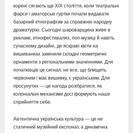
корені сягають ще XIX століття, коли театральні
фарси і аматорські гуртки почали видавати
базарний етнографізм за справжню народну
драматурію. Сьогодні шароварщина живе в
рекламі, етнофестивалях, поп-музиці й навіть
сучасному дизайні, де яскраві квіти на
вишиванках замінили складні геометричні
орнаменти з регіональними значеннями. Для
початківців це сигнал: не все, що блищить
червоним і має вишивку, є українським. Для
просунутих — це нагода розібратися, як
колоніальні механізми досі формують наше
сприйняття себе.
Автентична українська культура — це не
статичний музейний експонат, а динамічна