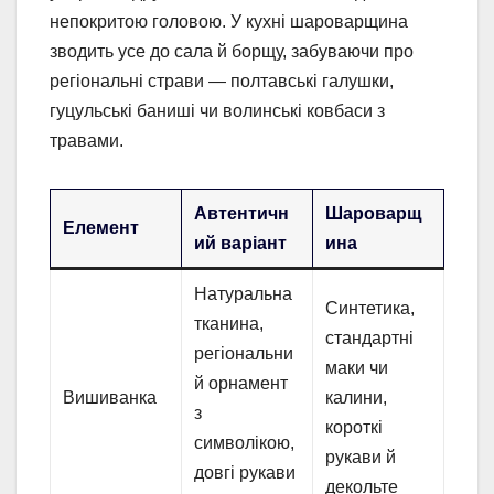
непокритою головою. У кухні шароварщина
зводить усе до сала й борщу, забуваючи про
регіональні страви — полтавські галушки,
гуцульські баниші чи волинські ковбаси з
травами.
Автентичн
Шароварщ
Елемент
ий варіант
ина
Натуральна
Синтетика,
тканина,
стандартні
регіональни
маки чи
й орнамент
Вишиванка
калини,
з
короткі
символікою,
рукави й
довгі рукави
декольте