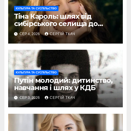
КУЛЬТУРА ТА СУСПІЛЬСТВО
Тіна Кароль: шлях від
сибірського селища до
голосу України
СЕР 4, 2026
СЕРГІЙ ТКАЧ
КУЛЬТУРА ТА СУСПІЛЬСТВО
Путін молодий: дитинство,
навчання і шлях у КДБ
СЕР 3, 2026
СЕРГІЙ ТКАЧ