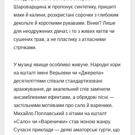
Шароварщина ж пропонує синтетику, пришиті
маки й калини, розхристані сорочки з глибоким
декольте й короткими рукавами. Вінки? Лише
для неодружених дівчат, і то з живих квітів чи
сушених трав, а не пластику з атласними
стрічками.
У музиці явище особливо живуче. Народні хори
на кшталт імені Верьовки чи «Джерела»
десятиліттями співали стандартизовані
аранжування, де акапельний спів замінили
ансамблевими ефектами, а обрядові пісні —
застільними мотивами про сало й вареники.
Михайло Поплавський з хітами на кшталт
«Сало» чи «Варенички» став іконою жанру.
Сучасні приклади — деякі аматорські гурти, що