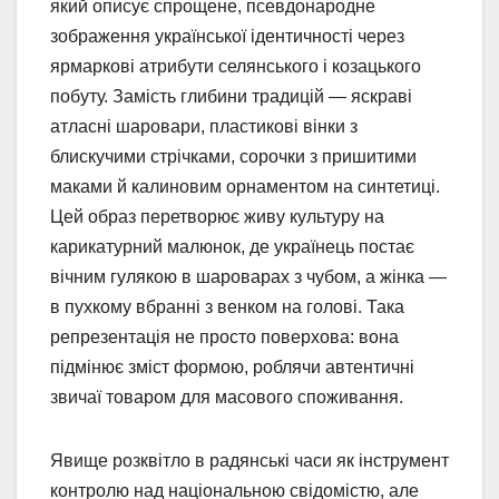
який описує спрощене, псевдонародне
зображення української ідентичності через
ярмаркові атрибути селянського і козацького
побуту. Замість глибини традицій — яскраві
атласні шаровари, пластикові вінки з
блискучими стрічками, сорочки з пришитими
маками й калиновим орнаментом на синтетиці.
Цей образ перетворює живу культуру на
карикатурний малюнок, де українець постає
вічним гулякою в шароварах з чубом, а жінка —
в пухкому вбранні з венком на голові. Така
репрезентація не просто поверхова: вона
підмінює зміст формою, роблячи автентичні
звичаї товаром для масового споживання.
Явище розквітло в радянські часи як інструмент
контролю над національною свідомістю, але