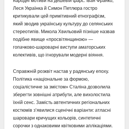
народні мотиви на дешевій фарс. Іван Франко,
Леся Українка й Симон Петлюра гостро
критикували цей примітивний етнографізм,
який зводив українську культуру до селянських
стереотипів. Микола Хвильовий пізніше назвав
подібне явище «просвітянщиною» —
гопачково-шароварні виступи аматорських
колективів, що ігнорували модерні віяння.
Справжній розквіт настав у радянську епоху.
Політика «національне за формою,
соціалістичне за змістом» Сталіна дозволила
зберегти зовнішні атрибути, але вихолостила
їхній сенс. Замість автентичних регіональних
костюмів з’явилися сценічні варіанти: атласні
шаровари кричущих кольорів, синтетичні
сорочки з однаковими квітковими аплікаціями.