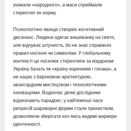
уникали «народного», а маси сприймали
стереотип як норму.
Психологічно явище створює когнітивний
дисонанс. Людина одягає вишиванку на свято,
але відчуває штучність, бо не знає справжніх
правил носіння чи символіки. У глобальному
контексті це посилює стереотипи за кордоном:
Україну бачать як «країну вареників і гопака», а
не націю з бароковою архітектурою,
авангардним мистецтвом і технологічними
інноваціями. Водночас деякі дослідники
відзначають парадокс: у найтемніші часи
репресій шароварні форми стали прихистком,
дозволяючи зберігати хоч якісь видимі маркери
ідентичності.