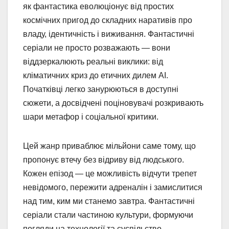
як фантастика еволюціонує від простих
космічних пригод до складних наративів про
владу, ідентичність і виживання. Фантастичні
серіали не просто розважають — вони
віддзеркалюють реальні виклики: від
кліматичних криз до етичних дилем AI.
Початківці легко занурюються в доступні
сюжети, а досвідчені поціновувачі розкривають
шари метафор і соціальної критики.
Цей жанр приваблює мільйони саме тому, що
пропонує втечу без відриву від людського.
Кожен епізод — це можливість відчути трепет
невідомого, пережити адреналін і замислитися
над тим, ким ми станемо завтра. Фантастичні
серіали стали частиною культури, формуючи
погляди на технології та суспільство.