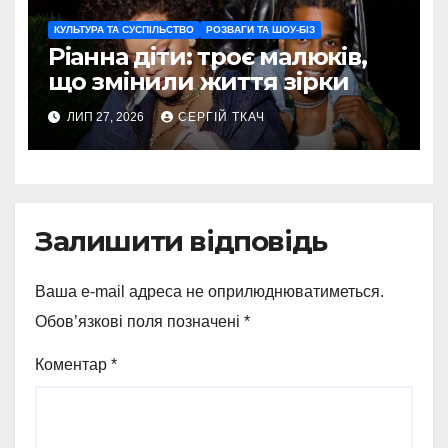
КУЛЬТУРА ТА СУСПІЛЬСТВО
РОЗВАГИ ТА ШОУ-БІЗ
Ріанна діти: троє малюків,
що змінили життя зірки
ЛИП 27, 2026
СЕРГІЙ ТКАЧ
Залишити відповідь
Ваша e-mail адреса не оприлюднюватиметься.
Обов’язкові поля позначені
*
Коментар
*