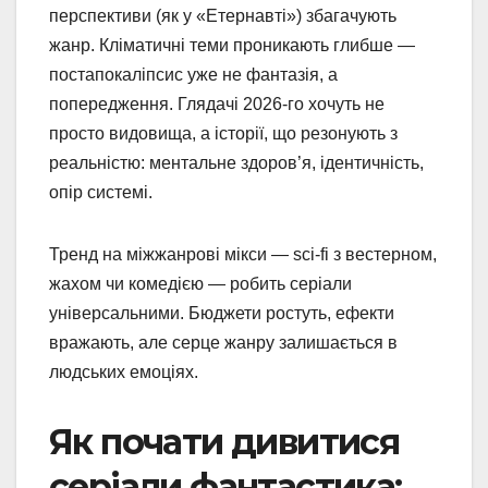
перспективи (як у «Етернавті») збагачують
жанр. Кліматичні теми проникають глибше —
постапокаліпсис уже не фантазія, а
попередження. Глядачі 2026-го хочуть не
просто видовища, а історії, що резонують з
реальністю: ментальне здоров’я, ідентичність,
опір системі.
Тренд на міжжанрові мікси — sci-fi з вестерном,
жахом чи комедією — робить серіали
універсальними. Бюджети ростуть, ефекти
вражають, але серце жанру залишається в
людських емоціях.
Як почати дивитися
серіали фантастика: