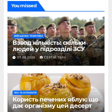
You missed
ВІЙСЬКОВА ТЕМАТИКА
Взвод кількість: скільки
людей у підрозділі ЗСУ
07.08.2026
СЕРГІЙ ТКАЧ
ЇЖА ТА КУЛІНАРІЯ
Користь печених яблук: що
дає організму цей десерт