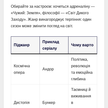
Обирайте за настроєм: хочеться адреналіну —
«Чужий: Земля», філософії — «Світ Дикого
Заходу». Жанр винагороджує терпіння: один
сезон може змінити погляд на світ.
Приклад
Піджанр
Чому варто
серіалу
Політика,
Космічна
революція
Андор
опера
та емоційна
глибина
Таємниці й
виживання
Дистопія
Бункер
в