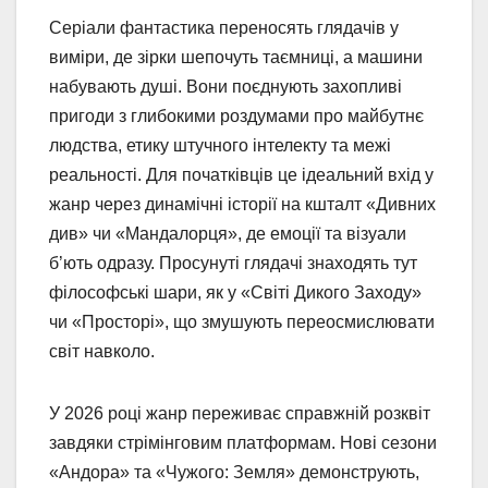
Серіали фантастика переносять глядачів у
виміри, де зірки шепочуть таємниці, а машини
набувають душі. Вони поєднують захопливі
пригоди з глибокими роздумами про майбутнє
людства, етику штучного інтелекту та межі
реальності. Для початківців це ідеальний вхід у
жанр через динамічні історії на кшталт «Дивних
див» чи «Мандалорця», де емоції та візуали
б’ють одразу. Просунуті глядачі знаходять тут
філософські шари, як у «Світі Дикого Заходу»
чи «Просторі», що змушують переосмислювати
світ навколо.
У 2026 році жанр переживає справжній розквіт
завдяки стрімінговим платформам. Нові сезони
«Андора» та «Чужого: Земля» демонструють,