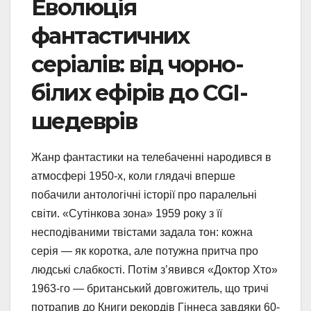
Еволюція
фантастичних
серіалів: від чорно-
білих ефірів до CGI-
шедеврів
Жанр фантастики на телебаченні народився в
атмосфері 1950-х, коли глядачі вперше
побачили антологічні історії про паралельні
світи. «Сутінкова зона» 1959 року з її
несподіваними твістами задала тон: кожна
серія — як коротка, але потужна притча про
людські слабкості. Потім з’явився «Доктор Хто»
1963-го — британський довгожитель, що тричі
потрапив до Книги рекордів Гіннеса завдяки 60-