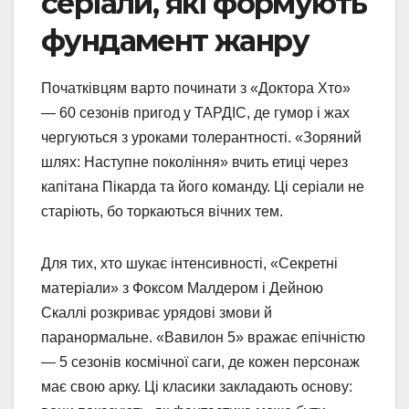
серіали, які формують
фундамент жанру
Початківцям варто починати з «Доктора Хто»
— 60 сезонів пригод у ТАРДІС, де гумор і жах
чергуються з уроками толерантності. «Зоряний
шлях: Наступне покоління» вчить етиці через
капітана Пікарда та його команду. Ці серіали не
старіють, бо торкаються вічних тем.
Для тих, хто шукає інтенсивності, «Секретні
матеріали» з Фоксом Малдером і Дейною
Скаллі розкриває урядові змови й
паранормальне. «Вавилон 5» вражає епічністю
— 5 сезонів космічної саги, де кожен персонаж
має свою арку. Ці класики закладають основу: