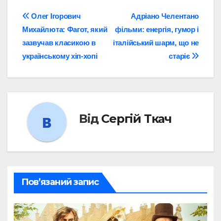
Навігація
Олег Ігорович
Адріано Челентано
Михайлюта: Фагот, який
фільми: енергія, гумор і
записів
зазвучав класикою в
італійський шарм, що не
українському хіп-хопі
старіє
Від
Сергій Ткач
Пов’язаний запис