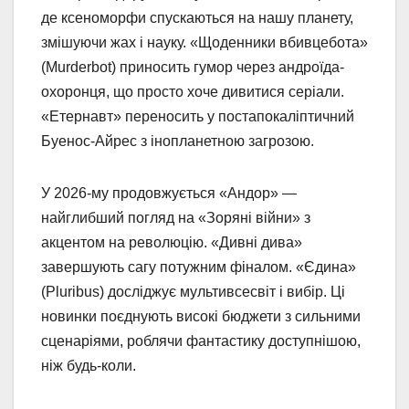
де ксеноморфи спускаються на нашу планету,
змішуючи жах і науку. «Щоденники вбивцебота»
(Murderbot) приносить гумор через андроїда-
охоронця, що просто хоче дивитися серіали.
«Етернавт» переносить у постапокаліптичний
Буенос-Айрес з інопланетною загрозою.
У 2026-му продовжується «Андор» —
найглибший погляд на «Зоряні війни» з
акцентом на революцію. «Дивні дива»
завершують сагу потужним фіналом. «Єдина»
(Pluribus) досліджує мультивсесвіт і вибір. Ці
новинки поєднують високі бюджети з сильними
сценаріями, роблячи фантастику доступнішою,
ніж будь-коли.