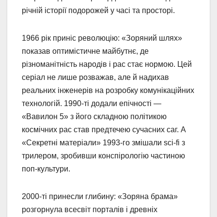
річній історії подорожей у часі та просторі.
1966 рік приніс революцію: «Зоряний шлях»
показав оптимістичне майбутнє, де
різноманітність народів і рас стає нормою. Цей
серіал не лише розважав, але й надихав
реальних інженерів на розробку комунікаційних
технологій. 1990-ті додали епічності —
«Вавилон 5» з його складною політикою
космічних рас став предтечею сучасних саг. А
«Секретні матеріали» 1993-го змішали sci-fi з
трилером, зробивши конспірологію частиною
поп-культури.
2000-ті принесли глибину: «Зоряна брама»
розгорнула всесвіт порталів і древніх