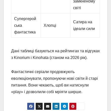
замкненому
світі
Супергерой
Сатира на
ська
Хлопці
ідеали сили
фантастика
Дані таблиці базуються на рейтингах та відгуках
з Kinorium і Kinohata (станом на 2026 рік).
Фантастичні серіали продовжують
еволюціонувати, пропонуючи нові світи й старі
питання. Вони чекають, щоб ви натиснули
«play» і дозволили собі мріяти ширше.