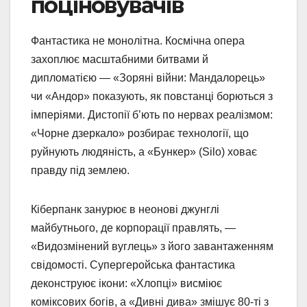
поціновувачів
Фантастика не монолітна. Космічна опера
захоплює масштабними битвами й
дипломатією — «Зоряні війни: Мандалорець»
чи «Андор» показують, як повстанці борються з
імперіями. Дистопії б’ють по нервах реалізмом:
«Чорне дзеркало» розбирає технології, що
руйнують людяність, а «Бункер» (Silo) ховає
правду під землею.
Кіберпанк занурює в неонові джунглі
майбутнього, де корпорації правлять, —
«Видозмінений вуглець» з його завантаженням
свідомості. Супергеройська фантастика
деконструює ікони: «Хлопці» висміює
коміксових богів, а «Дивні дива» змішує 80-ті з