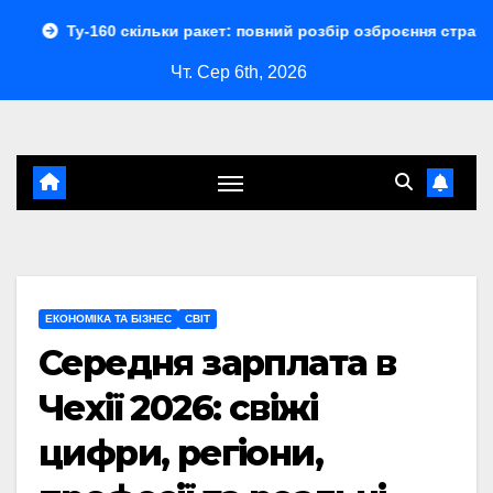
Перейти
 скільки ракет: повний розбір озброєння стратегічного бомба
до
Чт. Сер 6th, 2026
контенту
ЕКОНОМІКА ТА БІЗНЕС
СВІТ
Середня зарплата в
Чехії 2026: свіжі
цифри, регіони,