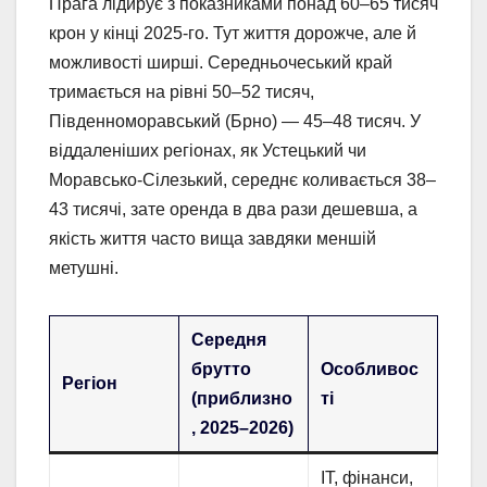
Прага лідирує з показниками понад 60–65 тисяч
крон у кінці 2025-го. Тут життя дорожче, але й
можливості ширші. Середньочеський край
тримається на рівні 50–52 тисяч,
Південноморавський (Брно) — 45–48 тисяч. У
віддаленіших регіонах, як Устецький чи
Моравсько-Сілезький, середнє коливається 38–
43 тисячі, зате оренда в два рази дешевша, а
якість життя часто вища завдяки меншій
метушні.
Середня
брутто
Особливос
Регіон
(приблизно
ті
, 2025–2026)
IT, фінанси,