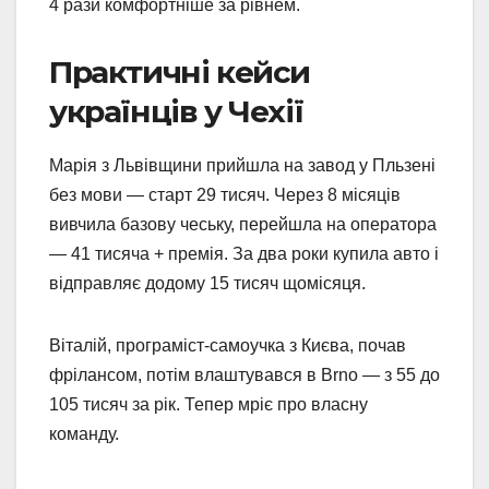
4 рази комфортніше за рівнем.
Практичні кейси
українців у Чехії
Марія з Львівщини прийшла на завод у Пльзені
без мови — старт 29 тисяч. Через 8 місяців
вивчила базову чеську, перейшла на оператора
— 41 тисяча + премія. За два роки купила авто і
відправляє додому 15 тисяч щомісяця.
Віталій, програміст-самоучка з Києва, почав
фрілансом, потім влаштувався в Brno — з 55 до
105 тисяч за рік. Тепер мріє про власну
команду.