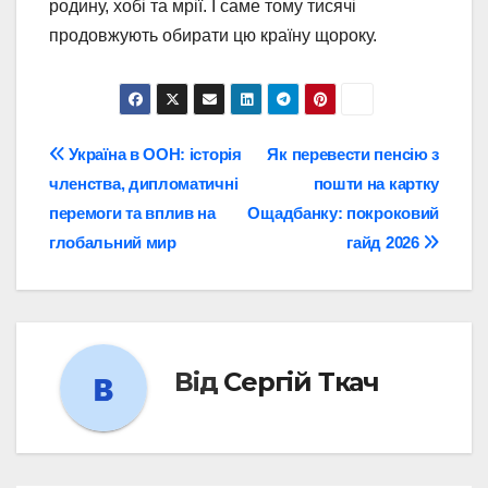
родину, хобі та мрії. І саме тому тисячі
продовжують обирати цю країну щороку.
Навігація
Україна в ООН: історія
Як перевести пенсію з
членства, дипломатичні
пошти на картку
записів
перемоги та вплив на
Ощадбанку: покроковий
глобальний мир
гайд 2026
Від
Сергій Ткач