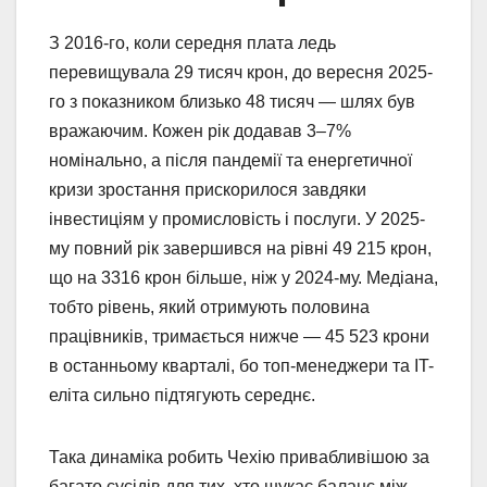
З 2016-го, коли середня плата ледь
перевищувала 29 тисяч крон, до вересня 2025-
го з показником близько 48 тисяч — шлях був
вражаючим. Кожен рік додавав 3–7%
номінально, а після пандемії та енергетичної
кризи зростання прискорилося завдяки
інвестиціям у промисловість і послуги. У 2025-
му повний рік завершився на рівні 49 215 крон,
що на 3316 крон більше, ніж у 2024-му. Медіана,
тобто рівень, який отримують половина
працівників, тримається нижче — 45 523 крони
в останньому кварталі, бо топ-менеджери та IT-
еліта сильно підтягують середнє.
Така динаміка робить Чехію привабливішою за
багато сусідів для тих, хто шукає баланс між