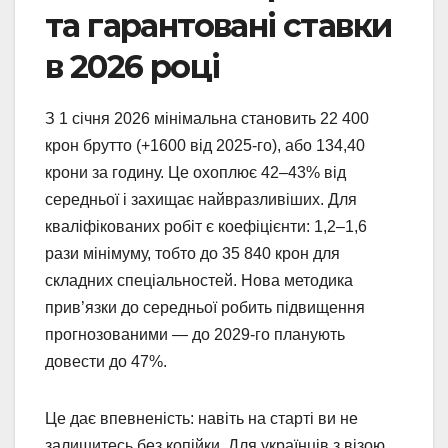
та гарантовані ставки
в 2026 році
З 1 січня 2026 мінімальна становить 22 400
крон брутто (+1600 від 2025-го), або 134,40
крони за годину. Це охоплює 42–43% від
середньої і захищає найвразливіших. Для
кваліфікованих робіт є коефіцієнти: 1,2–1,6
рази мінімуму, тобто до 35 840 крон для
складних спеціальностей. Нова методика
прив’язки до середньої робить підвищення
прогнозованими — до 2029-го планують
довести до 47%.
Це дає впевненість: навіть на старті ви не
залишитесь без копійки. Для українців з візою