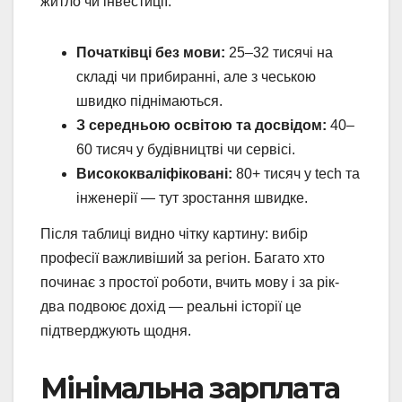
житло чи інвестиції.
Початківці без мови:
25–32 тисячі на
складі чи прибиранні, але з чеською
швидко піднімаються.
З середньою освітою та досвідом:
40–
60 тисяч у будівництві чи сервісі.
Висококваліфіковані:
80+ тисяч у tech та
інженерії — тут зростання швидке.
Після таблиці видно чітку картину: вибір
професії важливіший за регіон. Багато хто
починає з простої роботи, вчить мову і за рік-
два подвоює дохід — реальні історії це
підтверджують щодня.
Мінімальна зарплата