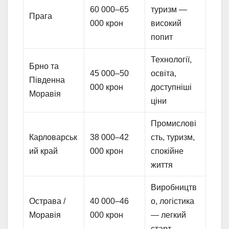
60 000–65
туризм —
Прага
000 крон
високий
попит
Технології,
Брно та
45 000–50
освіта,
Південна
000 крон
доступніші
Моравія
ціни
Промислові
Карловарськ
38 000–42
сть, туризм,
ий край
000 крон
спокійне
життя
Виробництв
Острава /
40 000–46
о, логістика
Моравія
000 крон
— легкий
старт