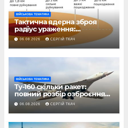
ВІЙСЬКОВА ТЕМАТИКА
Тактична ядерна зброя
радіус ураження:
детальний розбір зон
06.08.2026
СЕРГІЙ ТКАЧ
знищення
ВІЙСЬКОВА ТЕМАТИКА
Ту-160 скільки ракет:
повний розбір озброєння
стратегічного
06.08.2026
СЕРГІЙ ТКАЧ
бомбардувальника