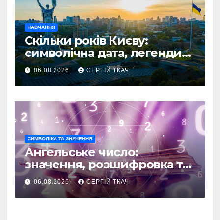
НАВЧАННЯ
Скільки років Києву:
символічна дата, легенди
та те, що кажуть історики
06.08.2026
СЕРГІЙ ТКАЧ
СИМВОЛІКА ТА ЗНАЧЕННЯ
Ангельське число:
значення, розшифровка та
послання
06.08.2026
СЕРГІЙ ТКАЧ