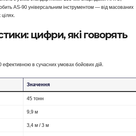
робить AS-90 універсальним інструментом — від масованих
 цілях.
стики: цифри, які говорять
90 ефективною в сучасних умовах бойових дій.
Значення
45 тонн
9,9 м
3,4 м / 3 м