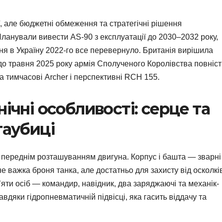
ї, але бюджетні обмеження та стратегічні рішення
ланували вивести AS-90 з експлуатації до 2030–2032 року,
я в Україну 2022-го все перевернуло. Британія вирішила
 до травня 2025 року армія Сполученого Королівства повніс
 тимчасові Archer і перспективні RCH 155.
нічні особливості: серце та
гаубиці
 переднім розташуванням двигуна. Корпус і башта — зварні 
 важка броня танка, але достатньо для захисту від осколків
 п’яти осіб — командир, навідник, два заряджаючі та механік-
вдяки гідропневматичній підвісці, яка гасить віддачу та