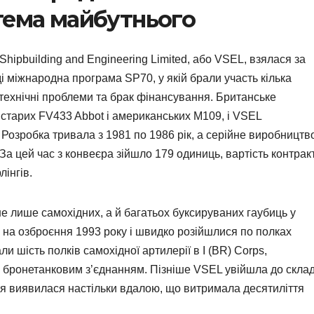
тема майбутнього
 Shipbuilding and Engineering Limited, або VSEL, взялася за
ді міжнародна програма SP70, у якій брали участь кілька
 технічні проблеми та брак фінансування. Британське
 старих FV433 Abbot і американських M109, і VSEL
Розробка тривала з 1981 по 1986 рік, а серійне виробництв
 За цей час з конвеєра зійшло 179 одиниць, вартість контрак
лінгів.
 лише самохідних, а й багатьох буксируваних гаубиць у
 на озброєння 1993 року і швидко розійшлися по полках
и шість полків самохідної артилерії в I (BR) Corps,
 бронетанковим з’єднанням. Пізніше VSEL увійшла до скла
ія виявилася настільки вдалою, що витримала десятиліття