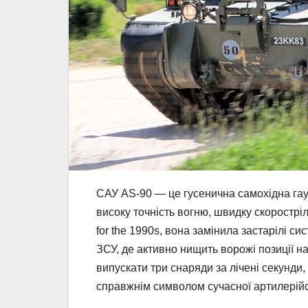
САУ AS-90 — це гусенична самохідна гау
високу точність вогню, швидку скоростріль
for the 1990s, вона замінила застарілі с
ЗСУ, де активно нищить ворожі позиції 
випускати три снаряди за лічені секунди,
справжнім символом сучасної артилерійс