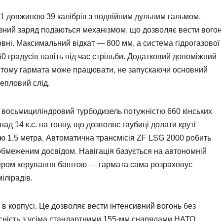
1 довжиною 39 калібрів з подвійним дульним гальмом.
зний заряд подаються механізмом, що дозволяє вести вого
зовні. Максимальний відкат — 800 мм, а система гідрогазової
60 градусів навіть під час стрільби. Додатковий допоміжний
 тому гармата може працювати, не запускаючи основний
епловий слід.
восьмициліндровий турбодизель потужністю 660 кінських
ад 14 к.с. на тонну, що дозволяє гаубиці долати круті
ною 1,5 метра. Автоматична трансмісія ZF LSG 2000 робить
 обмеженим досвідом. Навігація базується на автономній
ютером керування баштою — гармата сама розраховує
ілірадів.
 в корпусі. Це дозволяє вести інтенсивний вогонь без
існість з усіма стандартними 155-мм снарядами НАТО,