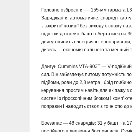
Головне озброєння — 155-мм гармата L3
Заряджання автоматичне: снаряд і карту
з закритої позиції без виходу екіпажу на
підвіски дозволяє башті обертатися на 3
двигун живить електричні сервоприводи,
дизель — економія пального та менший т
Двигун Cummins VTA-903T — V-подібний 
сил. Він забезпечує питому потужність пон
підйоми, рови до 2,8 метра і брід глиби
керування простим навіть для екіпажу з
системі з гіроскопічним блоком і комп’
поправки і наводить ствол з точністю до м
Боєзапас — 48 снарядів: 31 у башті та 17
постійного підвезення боєприпасів. Сум