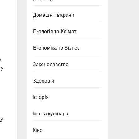
Домашні тварини
Екологія та Клімат
Економіка та Бізнес
о
Законодавство
ту
Здоров’я
Історія
Їжа та кулінарія
ду
Кіно