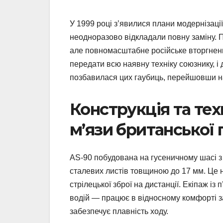
У 1999 році з’явилися плани модернізаці
неодноразово відкладали повну заміну. П
але повномасштабне російське вторгненн
передати всю наявну техніку союзнику, і
позбавилася цих гаубиць, перейшовши на
Конструкція та тех
м’язи британської 
AS-90 побудована на гусеничному шасі з
сталевих листів товщиною до 17 мм. Це не
стрілецької зброї на дистанції. Екіпаж із
водій — працює в відносному комфорті за
забезпечує плавність ходу.