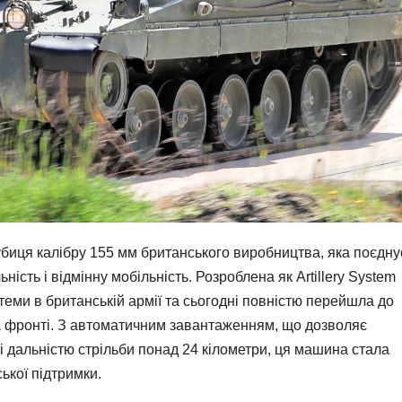
биця калібру 155 мм британського виробництва, яка поєдну
ність і відмінну мобільність. Розроблена як Artillery System
истеми в британській армії та сьогодні повністю перейшла до
на фронті. З автоматичним завантаженням, що дозволяє
 і дальністю стрільби понад 24 кілометри, ця машина стала
ької підтримки.