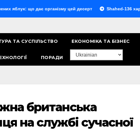
: що дає організму цей десерт
Shahed-136 характеристик
ТУРА ТА СУСПІЛЬСТВО
ЕКОНОМІКА ТА БІЗНЕС
ЕХНОЛОГІЇ
ПОРАДИ
ужна британська
ця на службі сучасної