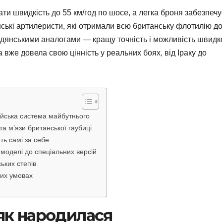
ати швидкість до 55 км/год по шосе, а легка броня забезпечу
їнські артилеристи, які отримали всю британську флотилію д
радянськими аналогами — кращу точність і можливість швидк
а вже довела свою цінність у реальних боях, від Іраку до
ійська система майбутнього
 та м’язи британської гаубиці
ть самі за себе
ї моделі до спеціальних версій
ьких степів
них умовах
 як народилася