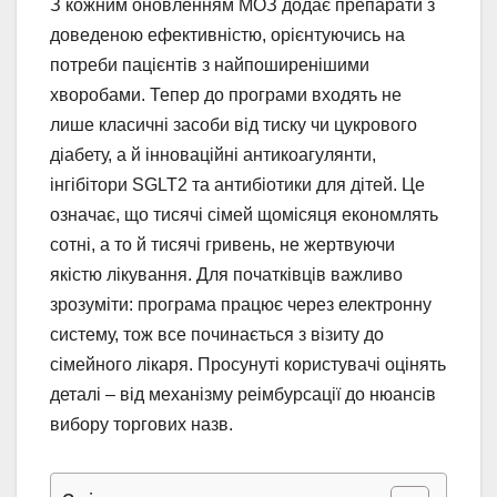
З кожним оновленням МОЗ додає препарати з
доведеною ефективністю, орієнтуючись на
потреби пацієнтів з найпоширенішими
хворобами. Тепер до програми входять не
лише класичні засоби від тиску чи цукрового
діабету, а й інноваційні антикоагулянти,
інгібітори SGLT2 та антибіотики для дітей. Це
означає, що тисячі сімей щомісяця економлять
сотні, а то й тисячі гривень, не жертвуючи
якістю лікування. Для початківців важливо
зрозуміти: програма працює через електронну
систему, тож все починається з візиту до
сімейного лікаря. Просунуті користувачі оцінять
деталі – від механізму реімбурсації до нюансів
вибору торгових назв.