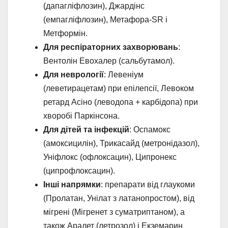
(дапагліфлозин), Джардінс
(емпагліфлозин), Метафора-SR і
Метформін.
Для респіраторних захворювань
:
Вентолін Евохалер (сальбутамол).
Для неврології
: Левеніум
(леветирацетам) при епілепсії, Левоком
ретард Асіно (леводопа + карбідопа) при
хворобі Паркінсона.
Для дітей та інфекцій
: Оспамокс
(амоксицилін), Трикасайд (метронідазол),
Уніфлокс (офлоксацин), Ципронекс
(ципрофлоксацин).
Інші напрямки
: препарати від глаукоми
(Пролатан, Унілат з латанопростом), від
мігрені (Мігренет з суматриптаном), а
також Аралет (летрозол) і Екземарин