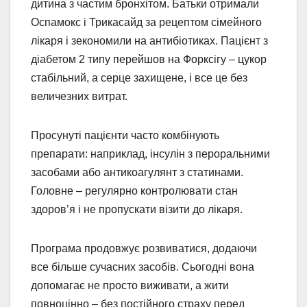
дитина з частим бронхітом. Батьки отримали
Оспамокс і Трикасайд за рецептом сімейного
лікаря і зекономили на антибіотиках. Пацієнт з
діабетом 2 типу перейшов на Форксігу – цукор
стабільний, а серце захищене, і все це без
величезних витрат.
Просунуті пацієнти часто комбінують
препарати: наприклад, інсулін з пероральними
засобами або антикоагулянт з статинами.
Головне – регулярно контролювати стан
здоров’я і не пропускати візити до лікаря.
Програма продовжує розвиватися, додаючи
все більше сучасних засобів. Сьогодні вона
допомагає не просто виживати, а жити
повноцінно – без постійного страху перед