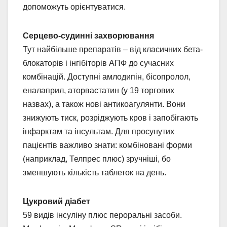
допоможуть орієнтуватися.
Серцево-судинні захворювання
Тут найбільше препаратів – від класичних бета-
блокаторів і інгібіторів АПФ до сучасних
комбінацій. Доступні амлодипін, бісопролол,
еналаприл, аторвастатин (у 19 торгових
назвах), а також нові антикоагулянти. Вони
знижують тиск, розріджують кров і запобігають
інфарктам та інсультам. Для просунутих
пацієнтів важливо знати: комбіновані форми
(наприклад, Телпрес плюс) зручніші, бо
зменшують кількість таблеток на день.
Цукровий діабет
59 видів інсуліну плюс пероральні засоби.