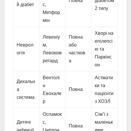
Повна
діабетом
й діабет
с,
2 типу
Метфор
мін
Хворі на
Левеніу
Повна
епілепсі
Неврол
м,
або
ю та
огія
Левоком
частков
Паркінс
ретард
а
он
Вентолі
Астмати
Дихальн
н
ки та
а
Повна
Евохале
пацієнти
система
р
з ХОЗЛ
Оспамок
Сім’ї з
Дитячі
с,
маленьк
Повна
інфекції
Ципрон
ими