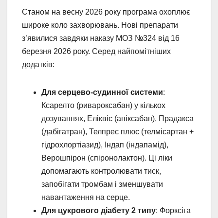
Станом на весну 2026 року програма охоплює
широке коло захворювань. Нові препарати
з’явилися завдяки наказу МОЗ №324 від 16
березня 2026 року. Серед найпомітніших
додатків:
Для серцево-судинної системи
:
Ксарелто (ривароксабан) у кількох
дозуваннях, Еліквіс (апіксабан), Прадакса
(дабігатран), Телпрес плюс (телмісартан +
гідрохлортіазид), Індап (індапамід),
Верошпірон (спіронолактон). Ці ліки
допомагають контролювати тиск,
запобігати тромбам і зменшувати
навантаження на серце.
Для цукрового діабету 2 типу
: Форксіга