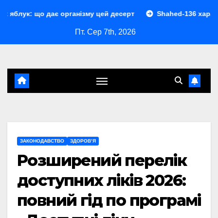
Перейти
дає організму цей десерт
Shahed-136 характеристики: по
до
Пт. Сер 7th, 2026
контенту
ЗАКОНОДАВСТВО
ЗДОРОВ’Я
Розширений перелік
доступних ліків 2026:
повний гід по програмі