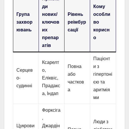
ди
Кому
Група
нових/
Рівень
особли
захвор
ключов
реімбур
во
ювань
их
сації
корисн
препар
о
атів
Пацієнт
Ксарелт
Повна
и з
Серцев
о,
або
гіпертоні
о-
Еліквіс,
частков
єю та
судинні
Прадакс
а
аритмія
а, Індап
ми
Форксіга
,
Люди з
Цукрови
Джардін