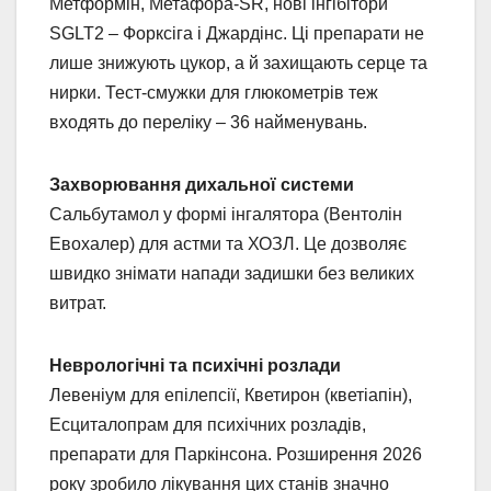
Метформін, Метафора-SR, нові інгібітори
SGLT2 – Форксіга і Джардінс. Ці препарати не
лише знижують цукор, а й захищають серце та
нирки. Тест-смужки для глюкометрів теж
входять до переліку – 36 найменувань.
Захворювання дихальної системи
Сальбутамол у формі інгалятора (Вентолін
Евохалер) для астми та ХОЗЛ. Це дозволяє
швидко знімати напади задишки без великих
витрат.
Неврологічні та психічні розлади
Левеніум для епілепсії, Кветирон (кветіапін),
Есциталопрам для психічних розладів,
препарати для Паркінсона. Розширення 2026
року зробило лікування цих станів значно