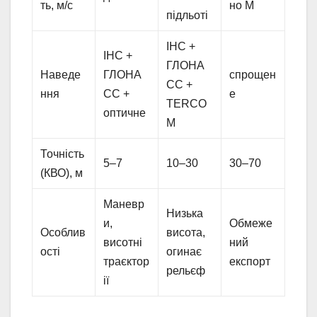
ть, м/с
но М
підльоті
ІНС +
ІНС +
ГЛОНА
Наведе
ГЛОНА
спрощен
СС +
ння
СС +
е
TERCO
оптичне
M
Точність
5–7
10–30
30–70
(КВО), м
Маневр
Низька
и,
Обмеже
Особлив
висота,
висотні
ний
ості
огинає
траєктор
експорт
рельєф
ії