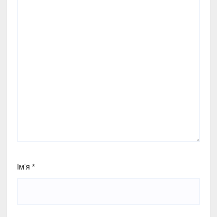
Ім'я
*