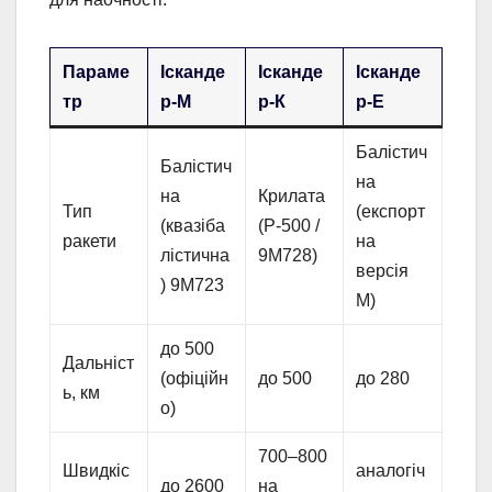
Параме
Ісканде
Ісканде
Ісканде
тр
р-М
р-К
р-Е
Балістич
Балістич
на
на
Крилата
Тип
(експорт
(квазіба
(Р-500 /
ракети
на
лістична
9М728)
версія
) 9М723
М)
до 500
Дальніст
(офіційн
до 500
до 280
ь, км
о)
700–800
Швидкіс
аналогіч
до 2600
на