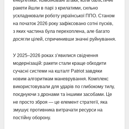
енергетики. Комбіновані атаки, коли балістичні
ракети йшли в парі з крилатими, сильно
ускладнювали роботу української ППО. Станом
на початок 2026 року зафіксовано сотні пусків,
з яких частина була перехоплена, але багато
досягли цілей, спричинивши значні руйнування.
У 2025–2026 роках з’явилися свідчення
модернізацій: ракети стали краще обходити
сучасні системи на кшталт Patriot завдяки
новим алгоритмам маневрування. Комплекс
використовували для ударів по глибокому тилу,
поєднуючи з дронами та іншими засобами. Це
не просто зброя — це елемент стратегії, яка
змушує противника витрачати ресурси на
постійну оборону.