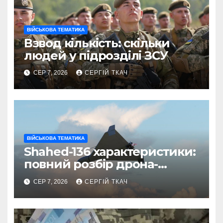
ВІЙСЬКОВА ТЕМАТИКА
Взвод кількість: скільки
людей у підрозділі ЗСУ
СЕР 7, 2026
СЕРГІЙ ТКАЧ
ВІЙСЬКОВА ТЕМАТИКА
Shahed-136 характеристики:
повний розбір дрона-
камікадзе
СЕР 7, 2026
СЕРГІЙ ТКАЧ