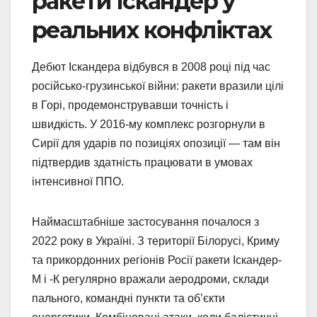
ракети Іскандер у
реальних конфліктах
Дебют Іскандера відбувся в 2008 році під час
російсько-грузинської війни: ракети вразили цілі
в Горі, продемонструвавши точність і
швидкість. У 2016-му комплекс розгорнули в
Сирії для ударів по позиціях опозиції — там він
підтвердив здатність працювати в умовах
інтенсивної ППО.
Наймасштабніше застосування почалося з
2022 року в Україні. З території Білорусі, Криму
та прикордонних регіонів Росії ракети Іскандер-
М і -К регулярно вражали аеродроми, склади
пального, командні пункти та об’єкти