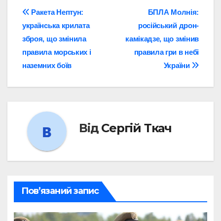
Навігація
Ракета Нептун:
БПЛА Молнія:
українська крилата
російський дрон-
записів
зброя, що змінила
камікадзе, що змінив
правила морських і
правила гри в небі
наземних боїв
України
Від
Сергій Ткач
Пов’язаний запис