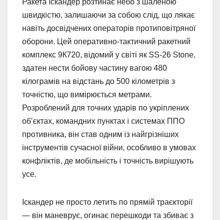
Ракета Іскандер розтинає небо з шаленою
швидкістю, залишаючи за собою слід, що лякає
навіть досвідчених операторів протиповітряної
оборони. Цей оперативно-тактичний ракетний
комплекс 9К720, відомий у світі як SS-26 Stone,
здатен нести бойову частину вагою 480
кілограмів на відстань до 500 кілометрів з
точністю, що вимірюється метрами.
Розроблений для точних ударів по укріплених
об’єктах, командних пунктах і системах ППО
противника, він став одним із найгрізніших
інструментів сучасної війни, особливо в умовах
конфліктів, де мобільність і точність вирішують
усе.
Іскандер не просто летить по прямій траєкторії
— він маневрує, огинає перешкоди та збиває з