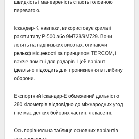
швидкість і маневреність стають головною
перевагою.
Іскандер-К, навпаки, використовує крилаті
ракети типу Р-500 або 9М728/9М729. Вони
летять на наднизьких висотах, огинаючи
рельєф місцевості за принципом TERCOM, і
важче помітні для радарів. Цей варіант
ідеально підходить для проникнення в глибину
оборони.
Експортний Іскандер-Е обмежений дальністю
280 кілометрів відповідно до міжнародних угод
і не має деяких бойових частин, як касетні.
Ось порівняльна таблиця основних варіантів
для наочності: