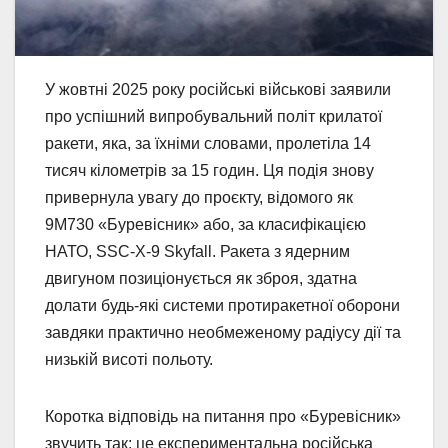
У жовтні 2025 року російські військові заявили
про успішний випробувальний політ крилатої
ракети, яка, за їхніми словами, пролетіла 14
тисяч кілометрів за 15 годин. Ця подія знову
привернула увагу до проєкту, відомого як
9M730 «Буревісник» або, за класифікацією
НАТО, SSC-X-9 Skyfall. Ракета з ядерним
двигуном позиціонується як зброя, здатна
долати будь-які системи протиракетної оборони
завдяки практично необмеженому радіусу дії та
низькій висоті польоту.
Коротка відповідь на питання про «Буревісник»
звучить так: це експериментальна російська