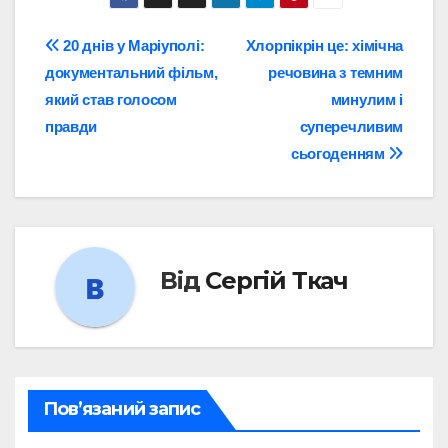
Навігація
20 днів у Маріуполі:
Хлорпікрін це: хімічна
документальний фільм,
речовина з темним
записів
який став голосом
минулим і
правди
суперечливим
сьогоденням
Від
Сергій Ткач
Пов’язаний запис