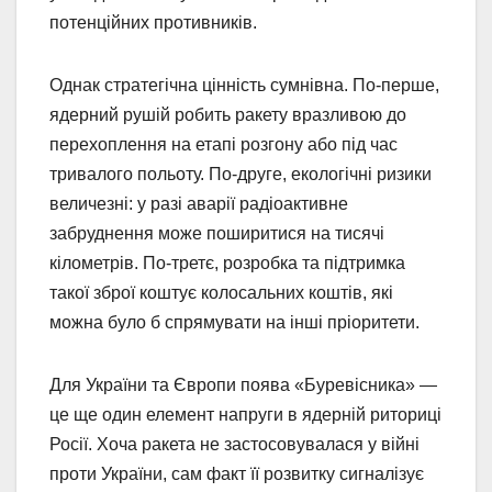
потенційних противників.
Однак стратегічна цінність сумнівна. По-перше,
ядерний рушій робить ракету вразливою до
перехоплення на етапі розгону або під час
тривалого польоту. По-друге, екологічні ризики
величезні: у разі аварії радіоактивне
забруднення може поширитися на тисячі
кілометрів. По-третє, розробка та підтримка
такої зброї коштує колосальних коштів, які
можна було б спрямувати на інші пріоритети.
Для України та Європи поява «Буревісника» —
це ще один елемент напруги в ядерній риториці
Росії. Хоча ракета не застосовувалася у війні
проти України, сам факт її розвитку сигналізує