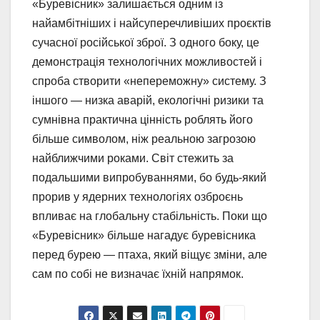
«Буревісник» залишається одним із
найамбітніших і найсуперечливіших проєктів
сучасної російської зброї. З одного боку, це
демонстрація технологічних можливостей і
спроба створити «непереможну» систему. З
іншого — низка аварій, екологічні ризики та
сумнівна практична цінність роблять його
більше символом, ніж реальною загрозою
найближчими роками. Світ стежить за
подальшими випробуваннями, бо будь-який
прорив у ядерних технологіях озброєнь
впливає на глобальну стабільність. Поки що
«Буревісник» більше нагадує буревісника
перед бурею — птаха, який віщує зміни, але
сам по собі не визначає їхній напрямок.