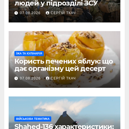
людей у підрозділі ЗСУ
07.08.2026
СЕРГІЙ ТКАЧ
ЇЖА ТА КУЛІНАРІЯ
Користь печених яблук: що
дає організму цей десерт
07.08.2026
СЕРГІЙ ТКАЧ
ВІЙСЬКОВА ТЕМАТИКА
Shahed-136 характеристики: