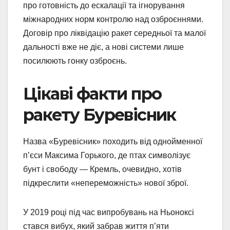
про готовність до ескалації та ігнорування
міжнародних норм контролю над озброєннями.
Договір про ліквідацію ракет середньої та малої
дальності вже не діє, а нові системи лише
посилюють гонку озброєнь.
Цікаві факти про
ракету Буревісник
Назва «Буревісник» походить від однойменної
п’єси Максима Горького, де птах символізує
бунт і свободу — Кремль, очевидно, хотів
підкреслити «непереможність» нової зброї.
У 2019 році під час випробувань на Ньоноксі
стався вибух, який забрав життя п’яти