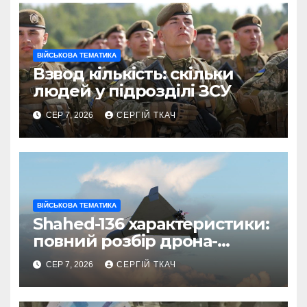
ВІЙСЬКОВА ТЕМАТИКА
Взвод кількість: скільки
людей у підрозділі ЗСУ
СЕР 7, 2026
СЕРГІЙ ТКАЧ
ВІЙСЬКОВА ТЕМАТИКА
Shahed-136 характеристики:
повний розбір дрона-
камікадзе
СЕР 7, 2026
СЕРГІЙ ТКАЧ