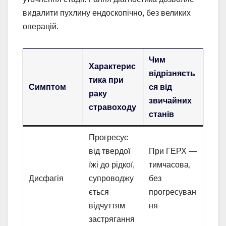
видалити пухлину ендоскопічно, без великих
операцій.
Чим
Характерис
відрізняєть
тика при
Симптом
ся від
раку
звичайних
стравоходу
станів
Прогресує
від твердої
При ГЕРХ —
їжі до рідкої,
тимчасова,
Дисфагія
супроводжу
без
ється
прогресуван
відчуттям
ня
застрягання