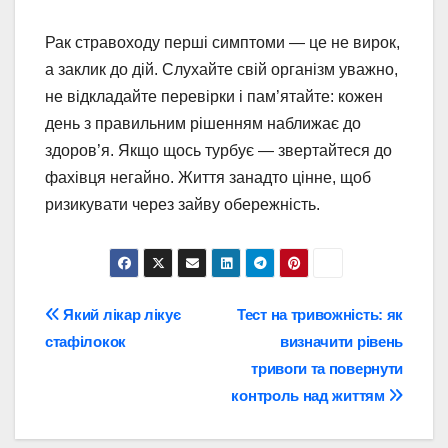
Рак стравоходу перші симптоми — це не вирок,
а заклик до дій. Слухайте свій організм уважно,
не відкладайте перевірки і пам’ятайте: кожен
день з правильним рішенням наближає до
здоров’я. Якщо щось турбує — звертайтеся до
фахівця негайно. Життя занадто цінне, щоб
ризикувати через зайву обережність.
Навігація
Який лікар лікує
Тест на тривожність: як
стафілокок
визначити рівень
записів
тривоги та повернути
контроль над життям