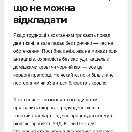
що не можна
відкладати
Якщо труднощі з ковтанням тривають понад
два тижні, а вага падає без причини — час на
обстеження. Постійна печія, яка не минає після
антацидів, охриплість без застуди, кашель з
домішками крові чи чорний кал — все це
червоні прапорці. Не чекайте, поки біль стане
нестерпним чи з’явиться блювота з кров’ю.
Лікар почне з розмови та огляду, потім
призначить фіброгастродуоденоскопію —
золотий стандарт. Під час процедури візьмуть
біопсію, зроблять УЗД, КТ чи ПЕТ для
уточнення стадії. Рання діагностика дозволяє