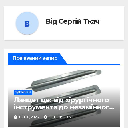
Від
Сергій Ткач
Пов’язаний запис
ЗДОРОВ’Я
Ланцет це: від хірургічного
інструмента до незамінного
помічника в діагностиці
СЕР 6, 2026
СЕРГІЙ ТКАЧ