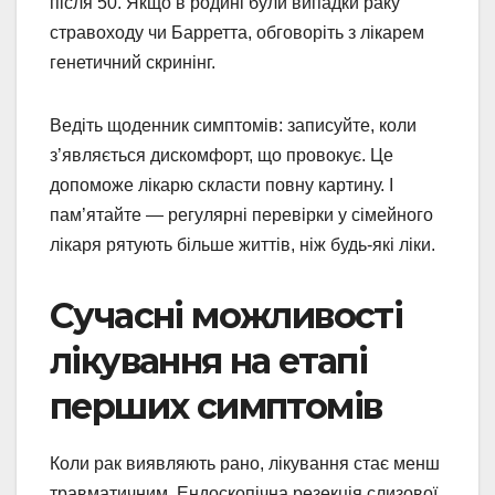
після 50. Якщо в родині були випадки раку
стравоходу чи Барретта, обговоріть з лікарем
генетичний скринінг.
Ведіть щоденник симптомів: записуйте, коли
з’являється дискомфорт, що провокує. Це
допоможе лікарю скласти повну картину. І
пам’ятайте — регулярні перевірки у сімейного
лікаря рятують більше життів, ніж будь-які ліки.
Сучасні можливості
лікування на етапі
перших симптомів
Коли рак виявляють рано, лікування стає менш
травматичним. Ендоскопічна резекція слизової