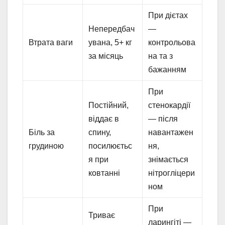
При дієтах
Непередбач
—
Втрата ваги
увана, 5+ кг
контрольова
за місяць
на та з
бажанням
При
Постійний,
стенокардії
віддає в
— після
Біль за
спину,
навантажен
грудиною
посилюєтьс
ня,
я при
знімається
ковтанні
нітрогліцери
ном
При
Триває
ларингіті —