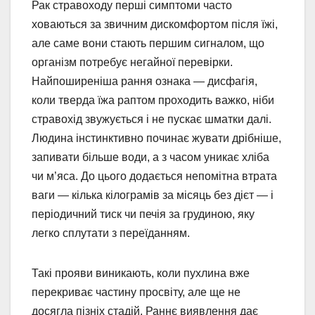
Рак стравоходу перші симптоми часто
ховаються за звичним дискомфортом після їжі,
але саме вони стають першим сигналом, що
організм потребує негайної перевірки.
Найпоширеніша рання ознака — дисфагія,
коли тверда їжа раптом проходить важко, ніби
стравохід звужується і не пускає шматки далі.
Людина інстинктивно починає жувати дрібніше,
запивати більше води, а з часом уникає хліба
чи м’яса. До цього додається непомітна втрата
ваги — кілька кілограмів за місяць без дієт — і
періодичний тиск чи печія за грудиною, яку
легко сплутати з переїданням.
Такі прояви виникають, коли пухлина вже
перекриває частину просвіту, але ще не
досягла пізніх стадій. Раннє виявлення дає