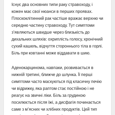
Існує два основних типи раку стравоходу, і
кожен має свої нюанси в перших проявах.
Плоскоклітинний рак частіше вражає верхню чи
середню частину стравоходу. Тут симптоми
з’являються швидше через близькість до
дихальних шляхів: охриплість голосу, хронічний
сухий кашель, відчуття стороннього тіла в горлі.
Біль при ковтанні може віддавати в шию.
Аденокарцинома, навпаки, розвивається в
нижній третині, ближче до шлунка. Її перші
симптоми часто маскуються під класичну печію
чи відрижку, яка раптом стає постійною і не
реагує на звичні ліки. Біль за грудиною
посилюється після їжі, а дисфагія починається
саме з м’ясних чи хлібних продуктів. Цей тип