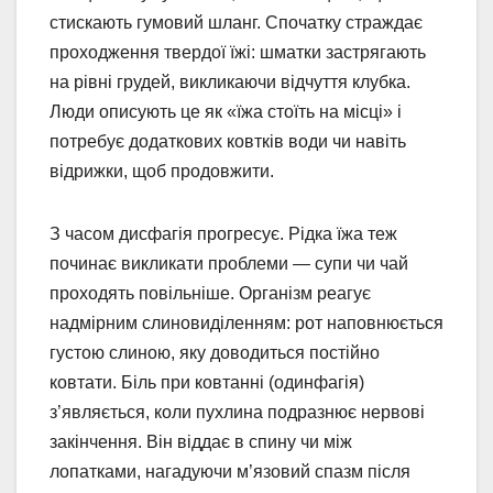
стискають гумовий шланг. Спочатку страждає
проходження твердої їжі: шматки застрягають
на рівні грудей, викликаючи відчуття клубка.
Люди описують це як «їжа стоїть на місці» і
потребує додаткових ковтків води чи навіть
відрижки, щоб продовжити.
З часом дисфагія прогресує. Рідка їжа теж
починає викликати проблеми — супи чи чай
проходять повільніше. Організм реагує
надмірним слиновиділенням: рот наповнюється
густою слиною, яку доводиться постійно
ковтати. Біль при ковтанні (одинфагія)
з’являється, коли пухлина подразнює нервові
закінчення. Він віддає в спину чи між
лопатками, нагадуючи м’язовий спазм після