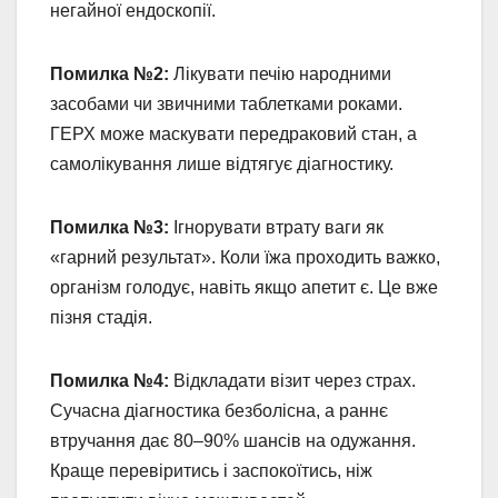
негайної ендоскопії.
Помилка №2:
Лікувати печію народними
засобами чи звичними таблетками роками.
ГЕРХ може маскувати передраковий стан, а
самолікування лише відтягує діагностику.
Помилка №3:
Ігнорувати втрату ваги як
«гарний результат». Коли їжа проходить важко,
організм голодує, навіть якщо апетит є. Це вже
пізня стадія.
Помилка №4:
Відкладати візит через страх.
Сучасна діагностика безболісна, а раннє
втручання дає 80–90% шансів на одужання.
Краще перевіритись і заспокоїтись, ніж