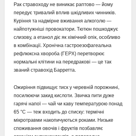
Рак стравоходу не виникає раптово — йому
передує тривалий вплив шкідливих чинників.
Куріння та надмірне вживання алкоголю —
найпотужніші провокатори. Тютюн пошкоджує
слизову, а етанол діє як хімічний опік, особливо
в комбінації. Хронічна гастроезофагеальна
рефлюксна хвороба (ГЕРХ) перетворює
нормальні клітини на передракові — це так
званий стравохід Барретта.
Ожиріння підвищує тиск у черевній порожнині,
посилюючи закид кислоти. Звичка пити дуже
гарячі напої — чай чи каву температурою понад
65 °C — теж входить до списку: термічні
мікротравми накопичуються роками. Низьке
споживання овочів і фруктів позбавляє