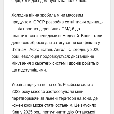
серії, які й досі домінують на полях бою.
Холодна війна зробила міни масовим
продуктом. СРСР розробив сотні тисяч одиниць
— від простих дерев’яних ПМД-6 до
пластикових «невидимих» моделей. Вони стали
дешевою зброєю для затягування конфліктів у
В’єтнамі, Афганістані, Анголі. Сьогодні, у 2026
році, еволюція продовжується: дистанційне
мінування з касетних систем і дронів робить їх
ще підступнішими.
Україна відчула це на собі. Російські сили з
2022 року масово застосовували міни,
перетворюючи звільнені території на зони, де
кожен крок може стати останнім. Це змусило
Київ у 2025 році призупинити дію Оттавської