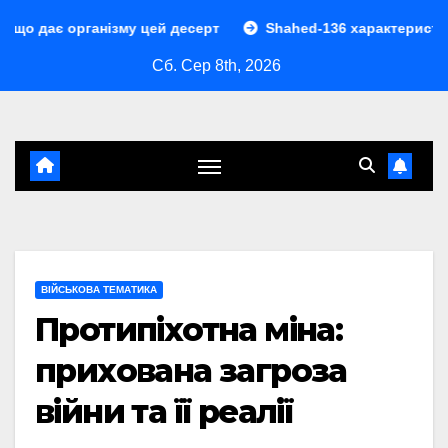
Перейти
анізму цей десерт
Shahed-136 характеристики: повний ро
до
Сб. Сер 8th, 2026
контенту
ВІЙСЬКОВА ТЕМАТИКА
Протипіхотна міна:
прихована загроза
війни та її реалії