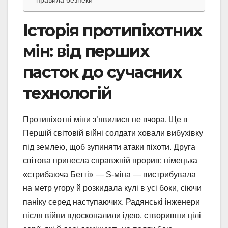
правила безпеки
Історія протипіхотних
мін: від перших
пасток до сучасних
технологій
Протипіхотні міни з’явилися не вчора. Ще в
Першій світовій війні солдати ховали вибухівку
під землею, щоб зупиняти атаки піхоти. Друга
світова принесла справжній прорив: німецька
«стрибаюча Бетті» — S-міна — вистрибувала
на метр угору й розкидала кулі в усі боки, сіючи
паніку серед наступаючих. Радянські інженери
після війни вдосконалили ідею, створивши цілі