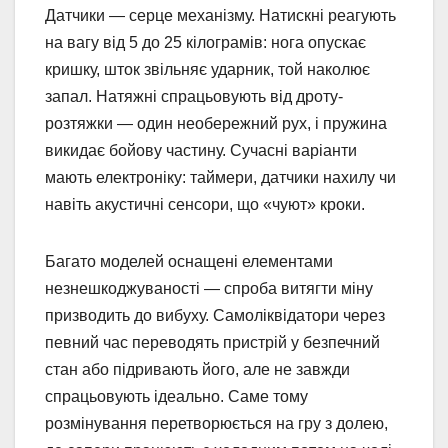
Датчики — серце механізму. Натискні реагують
на вагу від 5 до 25 кілограмів: нога опускає
кришку, шток звільняє ударник, той наколює
запал. Натяжні спрацьовують від дроту-
розтяжки — один необережний рух, і пружина
викидає бойову частину. Сучасні варіанти
мають електроніку: таймери, датчики нахилу чи
навіть акустичні сенсори, що «чуют» кроки.
Багато моделей оснащені елементами
незнешкоджуваності — спроба витягти міну
призводить до вибуху. Самоліквідатори через
певний час переводять пристрій у безпечний
стан або підривають його, але не завжди
спрацьовують ідеально. Саме тому
розмінування перетворюється на гру з долею,