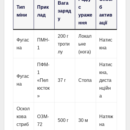
Вага
Тип
Прик
с
б
заряд
міни
лад
ураже
актив
у
ння
ації
200 г
Локал
Фугас
ПМН-
Натис
троти
ьне
на
1
кна
лу
(нога)
ПФМ-
Натис
1
кна,
Фугас
«Пел
37 г
Стопа
диста
на
юсток
нційн
»
а
Оскол
кова
ОЗМ-
Натяж
500 г
30 м
стриб
72
на