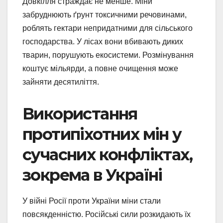
Довкілля страждає не менше. Міни
забруднюють ґрунт токсичними речовинами,
роблять гектари непридатними для сільського
господарства. У лісах вони вбивають диких
тварин, порушують екосистеми. Розмінування
коштує мільярди, а повне очищення може
зайняти десятиліття.
Використання
протипіхотних мін у
сучасних конфліктах,
зокрема в Україні
У війні Росії проти України міни стали
повсякденністю. Російські сили розкидають їх