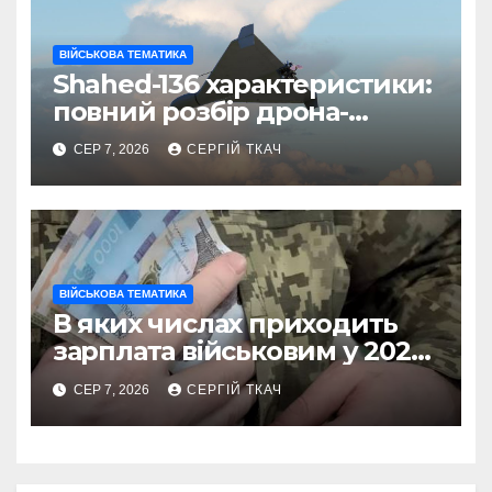
ВІЙСЬКОВА ТЕМАТИКА
Shahed-136 характеристики:
повний розбір дрона-
камікадзе
СЕР 7, 2026
СЕРГІЙ ТКАЧ
ВІЙСЬКОВА ТЕМАТИКА
В яких числах приходить
зарплата військовим у 2026
році
СЕР 7, 2026
СЕРГІЙ ТКАЧ