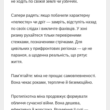
не ходіть по свіжій землі чи узбіччях.
Сапери радять: якщо побачили характерну
«пелюстку» чи дріт — замріть, відступіть назад
по своїх слідах і викличте фахівців. У зоні
ризику рухайтеся тільки перевіреними
стежками, позначеними стрічками. Для
цивільних у прифронтових регіонах — це не
параноя, а щоденна реальність, що рятує
життя.
Пам’ятайте: міна не прощає самовпевненості.
Вона чекає роками, терпляче й беземоційно.
Протипіхотна міна продовжує формувати
обличчя сучасної війни. Вона дешева,
ефективна й жорстока. Розуміння її суті —