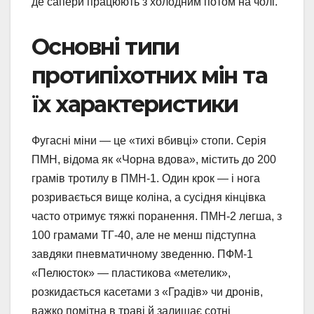
де сапери працюють з холодним потом на чолі.
Основні типи
протипіхотних мін та
їх характеристики
Фугасні міни — це «тихі вбивці» стопи. Серія
ПМН, відома як «Чорна вдова», містить до 200
грамів тротилу в ПМН-1. Один крок — і нога
розривається вище коліна, а сусідня кінцівка
часто отримує тяжкі поранення. ПМН-2 легша, з
100 грамами ТГ-40, але не менш підступна
завдяки пневматичному зведенню. ПФМ-1
«Пелюсток» — пластикова «метелик»,
розкидається касетами з «Градів» чи дронів,
важко помітна в траві й залишає сотні