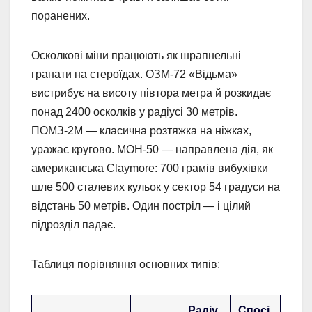
поранених.
Осколкові міни працюють як шрапнельні
гранати на стероїдах. ОЗМ-72 «Відьма»
вистрибує на висоту півтора метра й розкидає
понад 2400 осколків у радіусі 30 метрів.
ПОМЗ-2М — класична розтяжка на ніжках,
уражає кругово. МОН-50 — направлена дія, як
американська Claymore: 700 грамів вибухівки
шле 500 сталевих кульок у сектор 54 градуси на
відстань 50 метрів. Один постріл — і цілий
підрозділ падає.
Таблиця порівняння основних типів:
Радіу
Спосі