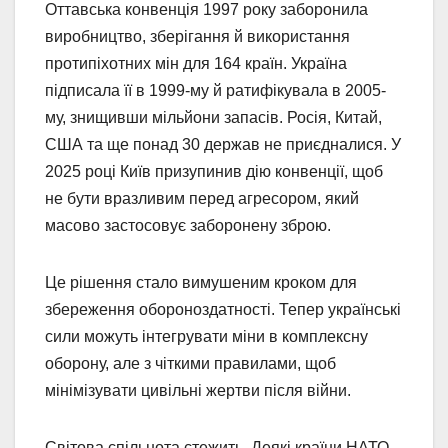
Оттавська конвенція 1997 року заборонила
виробництво, зберігання й використання
протипіхотних мін для 164 країн. Україна
підписала її в 1999-му й ратифікувала в 2005-
му, знищивши мільйони запасів. Росія, Китай,
США та ще понад 30 держав не приєдналися. У
2025 році Київ призупинив дію конвенції, щоб
не бути вразливим перед агресором, який
масово застосовує заборонену зброю.
Це рішення стало вимушеним кроком для
збереження обороноздатності. Тепер українські
сили можуть інтегрувати міни в комплексну
оборону, але з чіткими правилами, щоб
мінімізувати цивільні жертви після війни.
Світова спільнота стежить. Деякі країни НАТО,