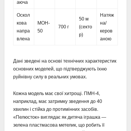
аюча
Оскол
Натяж
50 м
кова
МОН-
на/
700 г
(секто
напра
50
керов
р)
влена
аною
Дані зведені на основі технічних характеристик
основних моделей, що підтверджують їхню
руйнівну силу в реальних умовах.
Кожна модель має свої хитрощі. ПМН-4,
наприклад, має затримку зведення до 40
хвилин і стійка до протимінних засобів.
«Пелюсток» виглядає як дитяча іграшка —
зелена пластмасова метелик, що робить її