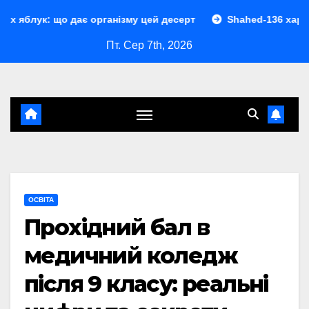
Перейти
о дає організму цей десерт
Shahed-136 характеристики: 
до
Пт. Сер 7th, 2026
контенту
ОСВІТА
Прохідний бал в
медичний коледж
після 9 класу: реальні