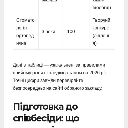
біологія)
Стомато
Творчий
логія
конкурс
3 роки
100
ортопед
(ліпленн
ична
я)
Дані в таблиці — узагальнені за правилами
прийому різних коледжів станом на 2026 рік.
Точні цифри завжди перевіряйте
безпосередньо на сайті обраного закладу.
Підготовка до
співбесіди: що