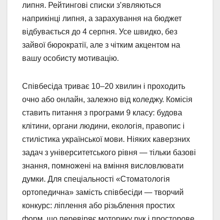
липня. Рейтингові списки з’являються
наприкінці липня, а зарахування на бюджет
відбувається до 4 серпня. Усе швидко, без
зайвої бюрократії, але з чітким акцентом на
вашу особисту мотивацію.
Співбесіда триває 10–20 хвилин і проходить
очно або онлайн, залежно від коледжу. Комісія
ставить питання з програми 9 класу: будова
клітини, органи людини, екологія, правопис і
стилістика української мови. Ніяких каверзних
задач з університетського рівня — тільки базові
знання, помножені на вміння висловлювати
думки. Для спеціальності «Стоматологія
ортопедична» замість співбесіди — творчий
конкурс: ліплення або різьблення простих
форм, що перевіряє моторику рук і просторове