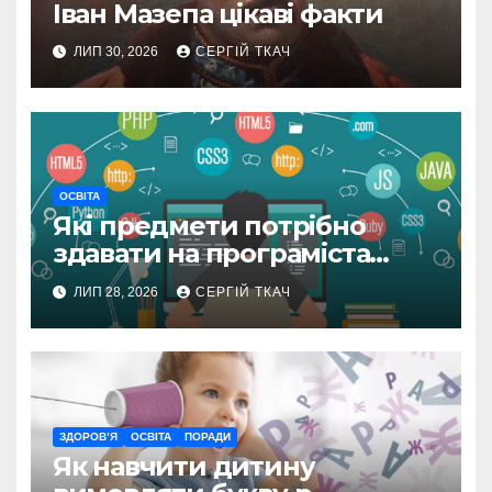
Іван Мазепа цікаві факти
ЛИП 30, 2026
СЕРГІЙ ТКАЧ
ОСВІТА
Які предмети потрібно
здавати на програміста
після 9 класу
ЛИП 28, 2026
СЕРГІЙ ТКАЧ
ЗДОРОВ’Я
ОСВІТА
ПОРАДИ
Як навчити дитину