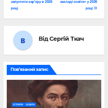
запустити кар’єру в 2026
закладі освіти» у 2026
році
році
Від
Сергій Ткач
Пов’язаний запис
ІСТОРІЯ
ОСВІТА