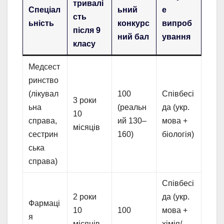
тривалі
Спеціал
ьний
е
сть
ьність
конкурс
випроб
після 9
ний бал
ування
класу
Медсест
ринство
(лікувал
100
Співбесі
3 роки
ьна
(реальн
да (укр.
10
справа,
ий 130–
мова +
місяців
сестрин
160)
біологія)
ська
справа)
Співбесі
2 роки
да (укр.
Фармаці
10
100
мова +
я
місяців
хімія/