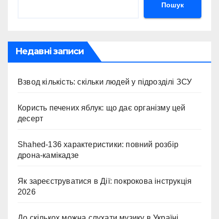
Пошук
Недавні записи
Взвод кількість: скільки людей у підрозділі ЗСУ
Користь печених яблук: що дає організму цей
десерт
Shahed-136 характеристики: повний розбір
дрона-камікадзе
Як зареєструватися в Дії: покрокова інструкція
2026
До скількох можна слухати музику в Україні