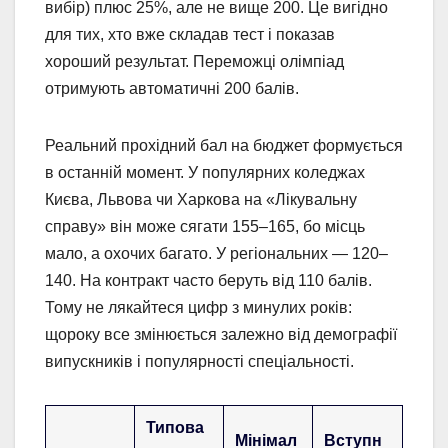
вибір) плюс 25%, але не вище 200. Це вигідно
для тих, хто вже складав тест і показав
хороший результат. Переможці олімпіад
отримують автоматичні 200 балів.
Реальний прохідний бал на бюджет формується
в останній момент. У популярних коледжах
Києва, Львова чи Харкова на «Лікувальну
справу» він може сягати 155–165, бо місць
мало, а охочих багато. У регіональних — 120–
140. На контракт часто беруть від 110 балів.
Тому не лякайтеся цифр з минулих років:
щороку все змінюється залежно від демографії
випускників і популярності спеціальності.
Типова
Мінімал
Вступн