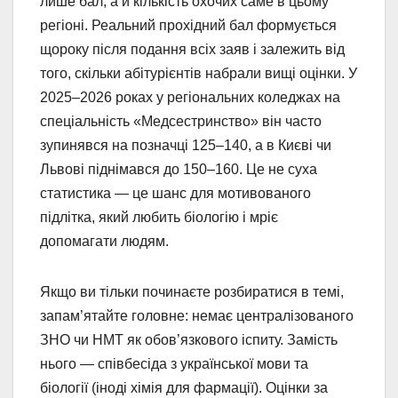
лише бал, а й кількість охочих саме в цьому
регіоні. Реальний прохідний бал формується
щороку після подання всіх заяв і залежить від
того, скільки абітурієнтів набрали вищі оцінки. У
2025–2026 роках у регіональних коледжах на
спеціальність «Медсестринство» він часто
зупинявся на позначці 125–140, а в Києві чи
Львові піднімався до 150–160. Це не суха
статистика — це шанс для мотивованого
підлітка, який любить біологію і мріє
допомагати людям.
Якщо ви тільки починаєте розбиратися в темі,
запам’ятайте головне: немає централізованого
ЗНО чи НМТ як обов’язкового іспиту. Замість
нього — співбесіда з української мови та
біології (іноді хімія для фармації). Оцінки за