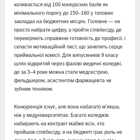
коливається від 100 конкурсних балів як
мінімального порогу до 150–160 у топових
закладах на бюджетних місцях. Головне — не
просто набрати цифру, а пройти співбесіду, де
перевіряють справжню готовність до професії, і
скласти мотиваційний лист, що зачепить серце
приймальної комісії. Для випускників 9 класу
шлях відкритий через фахові медичні коледжі,
де за 3–4 роки можна стати медсестрою,
фельдшером, асистентом фармацевта чи
зубним техніком.
Конкуренція існує, але вона набагато м’якша,
ніж у медуніверситетах. Багато коледжів
набирають на контракт майже всіх, хто
пройшов співбесіду, а на бюджеті грає роль не