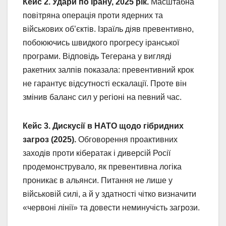
Кейс 2. Удари по Ірану, 2025 рік.
Масштабна
повітряна операція проти ядерних та
військових об’єктів. Ізраїль діяв превентивно,
побоюючись швидкого прогресу іранської
програми. Відповідь Тегерана у вигляді
ракетних залпів показала: превентивний крок
не гарантує відсутності ескалації. Проте він
змінив баланс сил у регіоні на певний час.
Кейс 3. Дискусії в НАТО щодо гібридних
загроз (2025).
Обговорення проактивних
заходів проти кібератак і диверсій Росії
продемонструвало, як превентивна логіка
проникає в альянси. Питання не лише у
військовій силі, а й у здатності чітко визначити
«червоні лінії» та довести неминучість загрози.