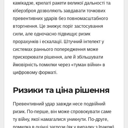
камікадзе, крилаті ракети великої дальності та
кіберзброя дозволяють завдавати точкових
превентивних ударів без повномасштабного
вторгнення. Це знижує поріг застосування
сили, але одночасно підвищує ризик
прорахунків і ескалації. Штучний інтелект у
системах раннього попередження може
прискорювати рішення, але й збільшувати
ймовірність помилки через «туман війни» в
цифровому форматі.
Ризики та ціна рішення
Превентивний удар завжди несе подвійний
ризик. По-перше, він може спровокувати саме
ту війну, якої намагалися уникнути. По-друге,
помилка в оцінці загрози (як у випадку з Іраком)