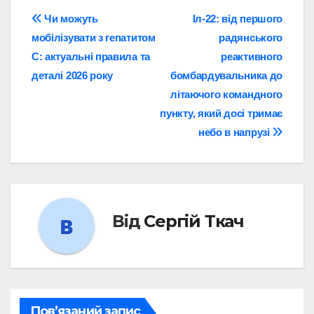
Навігація
Чи можуть
Іл-22: від першого
мобілізувати з гепатитом
радянського
записів
C: актуальні правила та
реактивного
деталі 2026 року
бомбардувальника до
літаючого командного
пункту, який досі тримає
небо в напрузі
Від
Сергій Ткач
Пов’язаний запис