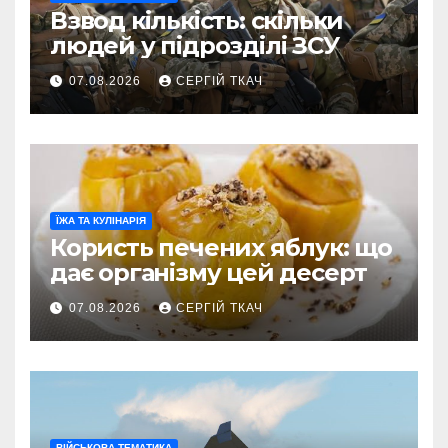
Взвод кількість: скільки
людей у підрозділі ЗСУ
07.08.2026
СЕРГІЙ ТКАЧ
ЇЖА ТА КУЛІНАРІЯ
Користь печених яблук: що
дає організму цей десерт
07.08.2026
СЕРГІЙ ТКАЧ
ВІЙСЬКОВА ТЕМАТИКА