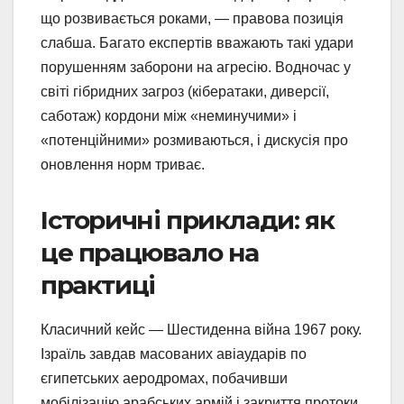
що розвивається роками, — правова позиція
слабша. Багато експертів вважають такі удари
порушенням заборони на агресію. Водночас у
світі гібридних загроз (кібератаки, диверсії,
саботаж) кордони між «неминучими» і
«потенційними» розмиваються, і дискусія про
оновлення норм триває.
Історичні приклади: як
це працювало на
практиці
Класичний кейс — Шестиденна війна 1967 року.
Ізраїль завдав масованих авіаударів по
єгипетських аеродромах, побачивши
мобілізацію арабських армій і закриття протоки