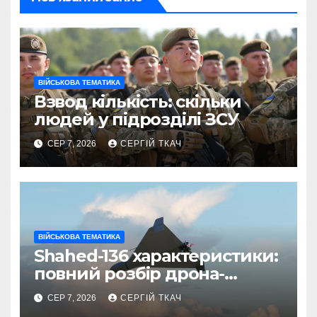
ВІЙСЬКОВА ТЕМАТИКА
Взвод кількість: скільки
людей у підрозділі ЗСУ
СЕР 7, 2026
СЕРГІЙ ТКАЧ
ВІЙСЬКОВА ТЕМАТИКА
Shahed-136 характеристики:
повний розбір дрона-
камікадзе
СЕР 7, 2026
СЕРГІЙ ТКАЧ