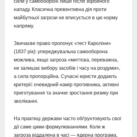
сили у самообороні лише після збройного
нападу. Класична превентивна дія проти
майбутньої загрози не вписується в цю норму
напряму.
Звичаєве право пропонує «тест Кароліни»
(1837 рік): упереджувальна самооборона
можлива, якщо загроза «миттєва, переважна,
не залишає вибору засобів і часу на роздуми»,
а сила пропорційна. Сучасні юристи додають
критерії: очевидний намір противника, активні
приготування та значне зростання ризику при
зволіканні.
На практиці держави часто обґрунтовують свої
дії саме цими формулюваннями. Коли ж
загроза віддалена в часі — ядерна програма,