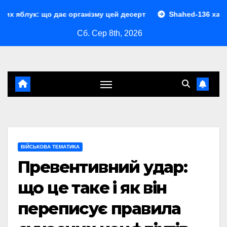
Перейти
дає організму цей десерт
Shahed-136 характеристики: п
до
Сб. Сер 8th, 2026
контенту
ВІЙСЬКОВА ТЕМАТИКА
Превентивний удар:
що це таке і як він
переписує правила