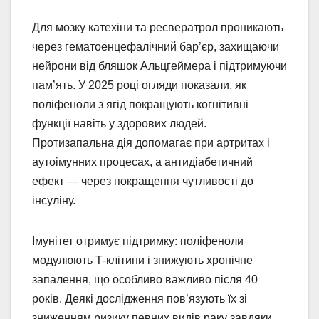
Для мозку катехіни та ресвератрол проникають
через гематоенцефалічний бар’єр, захищаючи
нейрони від бляшок Альцгеймера і підтримуючи
пам’ять. У 2025 році огляди показали, як
поліфеноли з ягід покращують когнітивні
функції навіть у здорових людей.
Протизапальна дія допомагає при артритах і
аутоімунних процесах, а антидіабетичний
ефект — через покращення чутливості до
інсуліну.
Імунітет отримує підтримку: поліфеноли
модулюють Т-клітини і знижують хронічне
запалення, що особливо важливо після 40
років. Деякі дослідження пов’язують їх зі
зниженням ризику певних видів раку завдяки