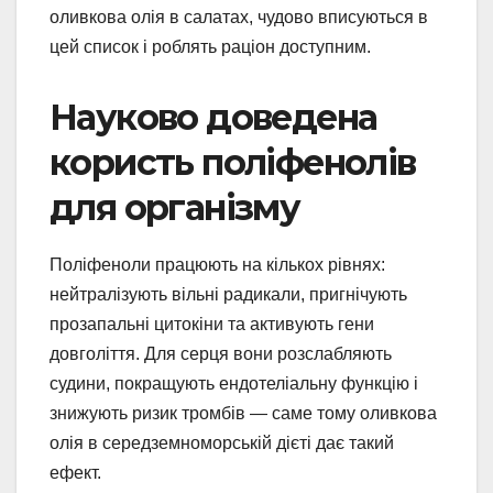
оливкова олія в салатах, чудово вписуються в
цей список і роблять раціон доступним.
Науково доведена
користь поліфенолів
для організму
Поліфеноли працюють на кількох рівнях:
нейтралізують вільні радикали, пригнічують
прозапальні цитокіни та активують гени
довголіття. Для серця вони розслабляють
судини, покращують ендотеліальну функцію і
знижують ризик тромбів — саме тому оливкова
олія в середземноморській дієті дає такий
ефект.