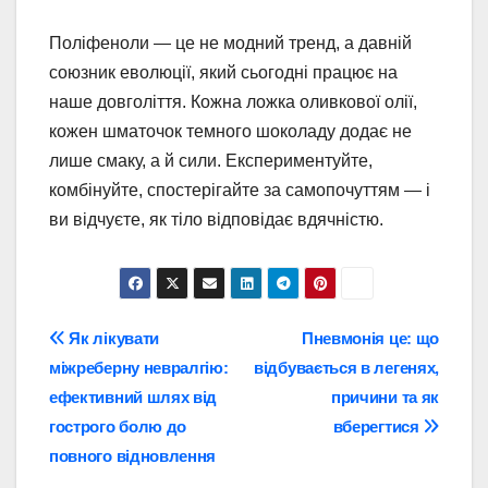
Поліфеноли — це не модний тренд, а давній
союзник еволюції, який сьогодні працює на
наше довголіття. Кожна ложка оливкової олії,
кожен шматочок темного шоколаду додає не
лише смаку, а й сили. Експериментуйте,
комбінуйте, спостерігайте за самопочуттям — і
ви відчуєте, як тіло відповідає вдячністю.
Навігація
Як лікувати
Пневмонія це: що
міжреберну невралгію:
відбувається в легенях,
записів
ефективний шлях від
причини та як
гострого болю до
вберегтися
повного відновлення