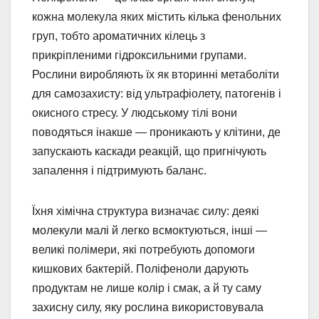
кожна молекула яких містить кілька фенольних
груп, тобто ароматичних кілець з
прикріпленими гідроксильними групами.
Рослини виробляють їх як вторинні метаболіти
для самозахисту: від ультрафіолету, патогенів і
окисного стресу. У людському тілі вони
поводяться інакше — проникають у клітини, де
запускають каскади реакцій, що пригнічують
запалення і підтримують баланс.
Їхня хімічна структура визначає силу: деякі
молекули малі й легко всмоктуються, інші —
великі полімери, які потребують допомоги
кишкових бактерій. Поліфеноли дарують
продуктам не лише колір і смак, а й ту саму
захисну силу, яку рослина використовувала