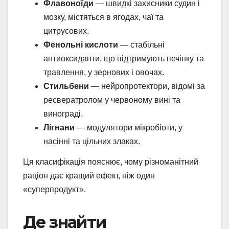
Флавоноїди
— швидкі захисники судин і
мозку, містяться в ягодах, чаї та
цитрусових.
Фенольні кислоти
— стабільні
антиоксиданти, що підтримують печінку та
травлення, у зернових і овочах.
Стильбени
— нейропротектори, відомі за
ресвератролом у червоному вині та
винограді.
Лігнани
— модулятори мікробіоти, у
насінні та цільних злаках.
Ця класифікація пояснює, чому різноманітний
раціон дає кращий ефект, ніж один
«суперпродукт».
Де знайти