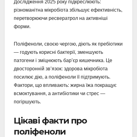
Дослідження 2025 року підкреслюють:
різноманітна мікробіота збільшує ефективність,
перетворюючи ресвератрол на активніші
форми.
Поліфеноли, своєю чергою, діють як пребіотики
— годують корисні бактерії, зменшують
патогени і зміцнюють бар’єр кишечника. Це
двосторонній зв’язок: здорова мікробіота
посилює дію, а поліфеноли її підтримують.
Фактори, що впливають: жирна їжа покращує
всмоктування, а антибіотики чи стрес —
погіршують.
Цікаві факти про
поліфеноли