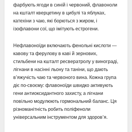
фарбують ягоди в синій і червоний, флавоноли
на кшталт кверцетину в цибулі та яблуках,
катехіни з чаю, які борються з жиром, і
ізофлавони сої, що імітують естрогени.
Нефлавоноїди включають фенольні кислоти —
кавову та ферулову в каві й зернових,
стильбени на кшталт ресвератролу у винограді,
лігнани в насінні льону та таніни, що дають
в’яжучість чаю та червоного вина. Кожна група
діє по-своєму: флавоноїди швидко активують
гени антиоксидантного захисту, а лігнани
повільно модулюють гормональний баланс. Ця
різноманітність робить поліфеноли
універсальним інструментом для здоров’я.