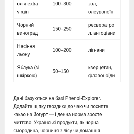
олія extra
100–300
зол,
virgin
олеуропеїн
Чорний
ресвератро
150–250
виноград
л, антоціани
Насіння
100–200
лігнани
льону
Яблука (зі
кверцетин,
50–150
шкіркою)
флавоноїди
Дані базуються на базі Phenol-Explorer.
Додайте щіпку гвоздики до чаю чи посипте
какао на йогурт — і денна норма зросте
миттєво. Українські продукти, як чорна
смородина, чорниця з лісу чи домашня