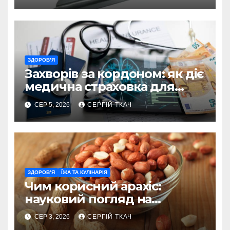
ЗДОРОВ’Я
Захворів за кордоном: як діє
медична страховка для
туристів
СЕР 5, 2026
СЕРГІЙ ТКАЧ
ЗДОРОВ’Я
ЇЖА ТА КУЛІНАРІЯ
Чим корисний арахіс:
науковий погляд на
поживну цінність
СЕР 3, 2026
СЕРГІЙ ТКАЧ