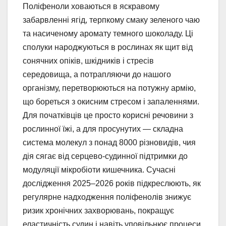
Поліфеноли ховаються в яскравому
забарвленні ягід, терпкому смаку зеленого чаю
та насиченому аромату темного шоколаду. Ці
сполуки народжуються в рослинах як щит від
сонячних опіків, шкідників і стресів
середовища, а потрапляючи до нашого
організму, перетворюються на потужну армію,
що бореться з окисним стресом і запаленнями.
Для початківців це просто корисні речовини з
рослинної їжі, а для просунутих — складна
система молекул з понад 8000 різновидів, чия
дія сягає від серцево-судинної підтримки до
модуляції мікробіоти кишечника. Сучасні
дослідження 2025–2026 років підкреслюють, як
регулярне надходження поліфенолів знижує
ризик хронічних захворювань, покращує
еластичність судин і навіть уповільнює процеси