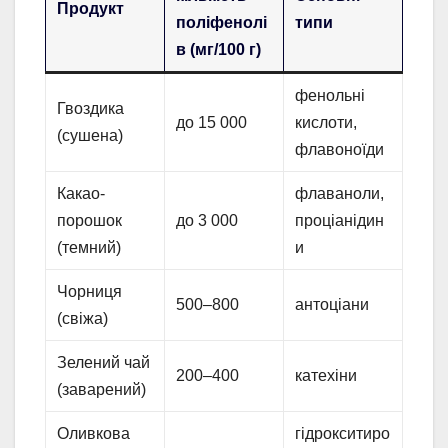
Продукт
поліфенолі
типи
в (мг/100 г)
фенольні
Гвоздика
до 15 000
кислоти,
(сушена)
флавоноїди
Какао-
флаваноли,
порошок
до 3 000
проціанідин
(темний)
и
Чорниця
500–800
антоціани
(свіжа)
Зелений чай
200–400
катехіни
(заварений)
Оливкова
гідрокситиро