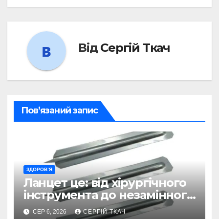
Від
Сергій Ткач
Пов’язаний запис
ЗДОРОВ’Я
Ланцет це: від хірургічного
інструмента до незамінного
помічника в діагностиці
СЕР 6, 2026
СЕРГІЙ ТКАЧ