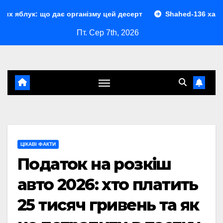
Перейти
 дає організму цей десерт
Shahed-136 характеристики: п
до
Пт. Сер 7th, 2026
контенту
ЦІКАВІ ФАКТИ
Податок на розкіш
авто 2026: хто платить
25 тисяч гривень та як