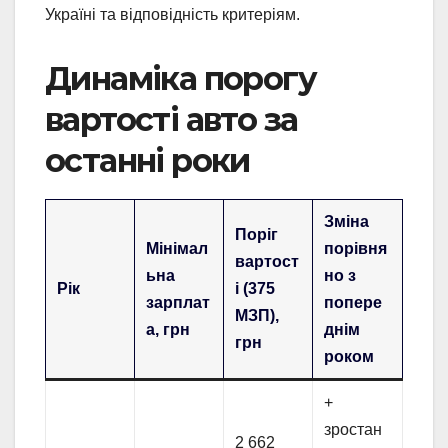
Україні та відповідність критеріям.
Динаміка порогу
вартості авто за
останні роки
Зміна
Поріг
Мінімал
порівня
вартост
ьна
но з
Рік
і (375
зарплат
попере
МЗП),
а, грн
днім
грн
роком
+
зростан
2 662