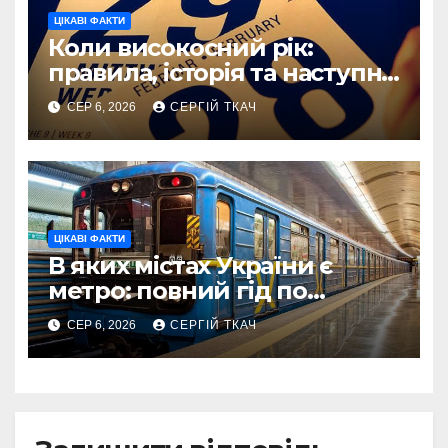
ЦІКАВІ ФАКТИ
Коли високосний рік:
правила, історія та наступні
дати
СЕР 6, 2026
СЕРГІЙ ТКАЧ
ЦІКАВІ ФАКТИ
В яких містах України є
метро: повний гід по
системах 2026
СЕР 6, 2026
СЕРГІЙ ТКАЧ