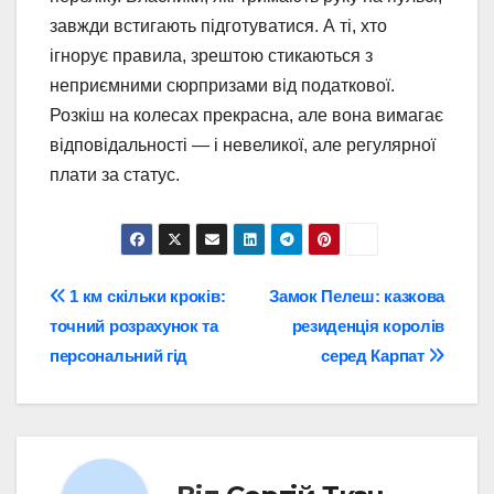
завжди встигають підготуватися. А ті, хто
ігнорує правила, зрештою стикаються з
неприємними сюрпризами від податкової.
Розкіш на колесах прекрасна, але вона вимагає
відповідальності — і невеликої, але регулярної
плати за статус.
Навігація
1 км скільки кроків:
Замок Пелеш: казкова
точний розрахунок та
резиденція королів
записів
персональний гід
серед Карпат