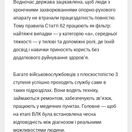
Водночас держава зацікавлена, щоб люди з
хронічними захворюваннями опорно-рухового
апарату не втрачали працездатність повністю.
Тому правила Статті 62 працюють як фільтр:
найтяжчі випадки — у категорію «а», середньої
тяжкості — у тилові та допоміжні ролі, де їхній
досвід і навички приносять користь без
додаткового руйнування здоров’я.
Багато військовослужбовців з плоскостопістю 3
ступеня успішно проходять службу саме в
таких підрозділах. Вони водять техніку,
займаються ремонтом, забезпечують зв’язок,
працюють у медичних пунктах. Головне — щоб
на етапі ВЛК була встановлена чесна
відповідність між діагнозом і реальними
можливостями людини.