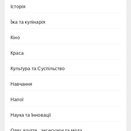
Історія
Їжа та кулінарія
Кіно
Краса
Культура та Суспільство
Навчання
Напої
Наука та Інновації
Одяг, взуття , аксесуари та мода