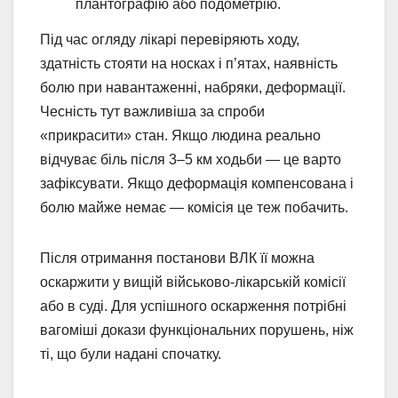
плантографію або подометрію.
Під час огляду лікарі перевіряють ходу,
здатність стояти на носках і п’ятах, наявність
болю при навантаженні, набряки, деформації.
Чесність тут важливіша за спроби
«прикрасити» стан. Якщо людина реально
відчуває біль після 3–5 км ходьби — це варто
зафіксувати. Якщо деформація компенсована і
болю майже немає — комісія це теж побачить.
Після отримання постанови ВЛК її можна
оскаржити у вищій військово-лікарській комісії
або в суді. Для успішного оскарження потрібні
вагоміші докази функціональних порушень, ніж
ті, що були надані спочатку.