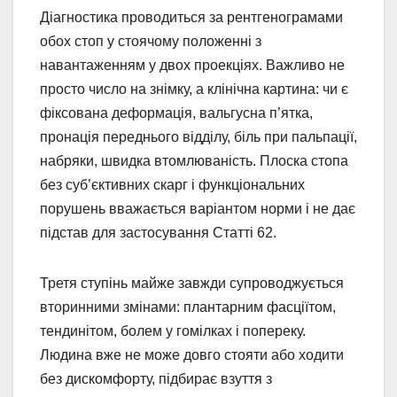
Діагностика проводиться за рентгенограмами
обох стоп у стоячому положенні з
навантаженням у двох проекціях. Важливо не
просто число на знімку, а клінічна картина: чи є
фіксована деформація, вальгусна п’ятка,
пронація переднього відділу, біль при пальпації,
набряки, швидка втомлюваність. Плоска стопа
без суб’єктивних скарг і функціональних
порушень вважається варіантом норми і не дає
підстав для застосування Статті 62.
Третя ступінь майже завжди супроводжується
вторинними змінами: плантарним фасціїтом,
тендинітом, болем у гомілках і попереку.
Людина вже не може довго стояти або ходити
без дискомфорту, підбирає взуття з