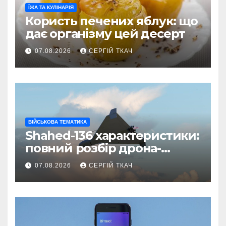
ЇЖА ТА КУЛІНАРІЯ
Користь печених яблук: що
дає організму цей десерт
07.08.2026
СЕРГІЙ ТКАЧ
ВІЙСЬКОВА ТЕМАТИКА
Shahed-136 характеристики:
повний розбір дрона-
камікадзе
07.08.2026
СЕРГІЙ ТКАЧ