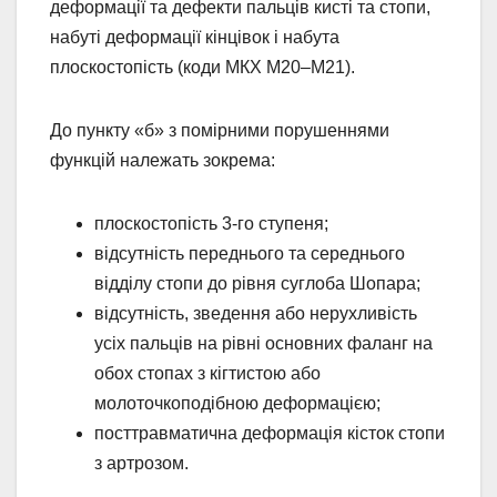
деформації та дефекти пальців кисті та стопи,
набуті деформації кінцівок і набута
плоскостопість (коди МКХ M20–M21).
До пункту «б» з помірними порушеннями
функцій належать зокрема:
плоскостопість 3-го ступеня;
відсутність переднього та середнього
відділу стопи до рівня суглоба Шопара;
відсутність, зведення або нерухливість
усіх пальців на рівні основних фаланг на
обох стопах з кігтистою або
молоточкоподібною деформацією;
посттравматична деформація кісток стопи
з артрозом.