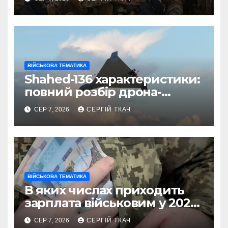
ВІЙСЬКОВА ТЕМАТИКА
Shahed-136 характеристики:
повний розбір дрона-
камікадзе
СЕР 7, 2026
СЕРГІЙ ТКАЧ
ВІЙСЬКОВА ТЕМАТИКА
В яких числах приходить
зарплата військовим у 2026
році
СЕР 7, 2026
СЕРГІЙ ТКАЧ