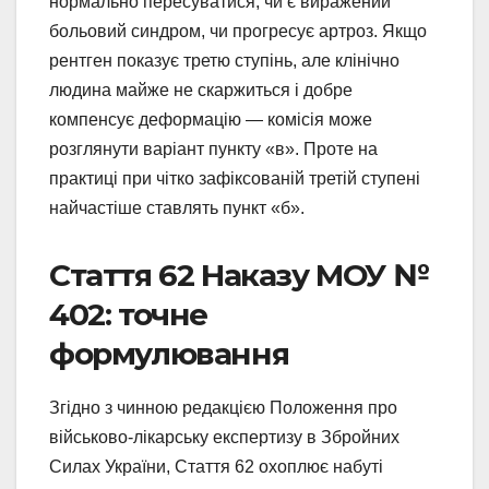
нормально пересуватися, чи є виражений
больовий синдром, чи прогресує артроз. Якщо
рентген показує третю ступінь, але клінічно
людина майже не скаржиться і добре
компенсує деформацію — комісія може
розглянути варіант пункту «в». Проте на
практиці при чітко зафіксованій третій ступені
найчастіше ставлять пункт «б».
Стаття 62 Наказу МОУ №
402: точне
формулювання
Згідно з чинною редакцією Положення про
військово-лікарську експертизу в Збройних
Силах України, Стаття 62 охоплює набуті