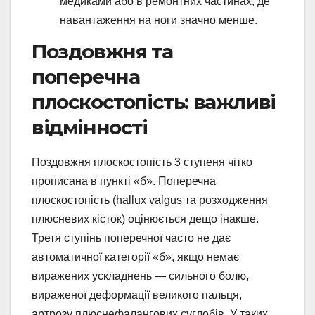
медиками або в ремонтних частинах, де
навантаження на ноги значно менше.
Поздовжня та
поперечна
плоскостопість: важливі
відмінності
Поздовжня плоскостопість 3 ступеня чітко
прописана в пункті «б». Поперечна
плоскостопість (hallux valgus та розходження
плюсневих кісток) оцінюється дещо інакше.
Третя ступінь поперечної часто не дає
автоматичної категорії «б», якщо немає
виражених ускладнень — сильного болю,
вираженої деформації великого пальця,
артрозу плюснефалангових суглобів. У таких