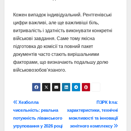
Кожен випадок індивідуальний. Рентгенівські
цифри важливі, але ще важливіші біль,
витривалість і здатність виконувати конкретні
військові завдання. Саме тому якісна
підготовка до комісії та повний пакет
документів часто стають вирішальними
факторами, що визначають подальшу долю
військовозобов’язаного.
Навігація
Хезболла
ПЗРК Ігла:
чисельність: реальна
характеристики, технічні
записів
потужність ліванського
можливості та інновації
угруповання у 2026 році
зенітного комплексу